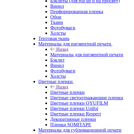
Бэклиты (для roll up и на просвет)
Винил
Перфорированная пленка
Обои
Ткани
Фотобумаги
Холсты
Тентовая ткань
Материалы для пигментной печати
Назад
Материалы для пигментной печати
Бэклит
Винил
Фотобумаги
Холсты
Цветные пленки
Назад
Цветные пленки
Цветные светоотражающие пленки
Цветные пленки OYUFILM
Цветные пленки Unifol
Цветные пленки Respect
Декоративные пленки
Пленки SOMITAPE
Материалы для сублимационной печати