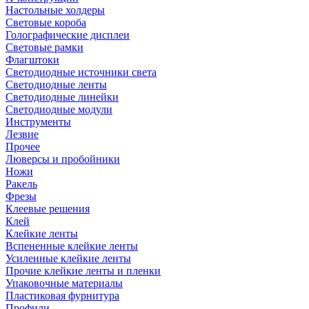
Настольные холдеры
Световые короба
Голографические дисплеи
Световые рамки
Флагштоки
Светодиодные источники света
Светодиодные ленты
Светодиодные линейки
Светодиодные модули
Инструменты
Лезвие
Прочее
Люверсы и пробойники
Ножи
Ракель
Фрезы
Клеевые решения
Клей
Клейкие ленты
Вспененные клейкие ленты
Усиленные клейкие ленты
Прочие клейкие ленты и пленки
Упаковочные материалы
Пластиковая фурнитура
Профили