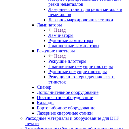
резки неметаллов
Лазерные станки для резки металла и
неметаллов
Лазерно- маркировочные станки
Ламинаторы
Назад
Ламинаторы
Рулонные ламинаторы
Планшетные ламинаторы
Режущие плоттеры
Назад
Режущие плоттеры
Планшетные режущие плоттеры
Рулонные режущие плоттеры
Режущие плоттеры для наклеек и
этикеток
Сканер
Дополнительное оборудование
Постпечатное оборудование
Каландр
Бортогибочное оборудование
Лазерные сварочные станки
Расходные материалы и оборудование для DTF
печати
Трансформаторы (блоки питания) и контроллеры