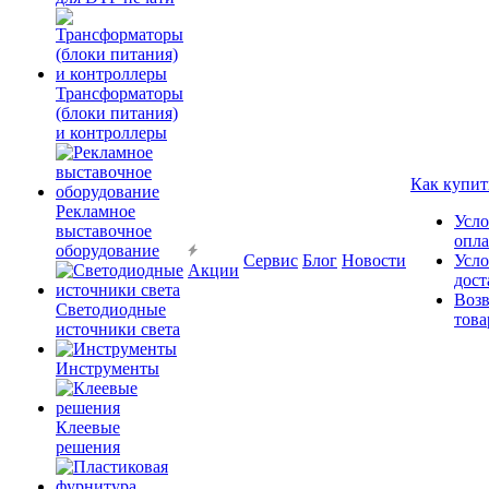
Трансформаторы
(блоки питания)
и контроллеры
Как купит
Рекламное
Усло
выставочное
опл
оборудование
Сервис
Блог
Новости
Усло
Акции
дост
Возв
Светодиодные
това
источники света
Инструменты
Клеевые
решения