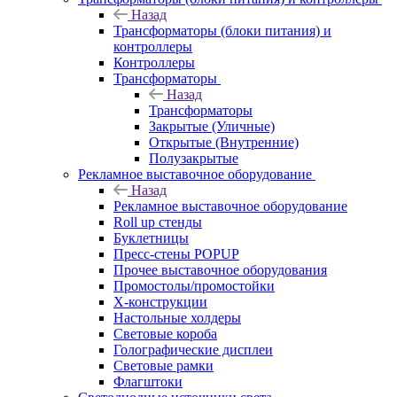
Назад
Трансформаторы (блоки питания) и
контроллеры
Контроллеры
Трансформаторы
Назад
Трансформаторы
Закрытые (Уличные)
Открытые (Внутренние)
Полузакрытые
Рекламное выставочное оборудование
Назад
Рекламное выставочное оборудование
Roll up стенды
Буклетницы
Пресс-стены POPUP
Прочее выставочное оборудования
Промостолы/промостойки
Х-конструкции
Настольные холдеры
Световые короба
Голографические дисплеи
Световые рамки
Флагштоки