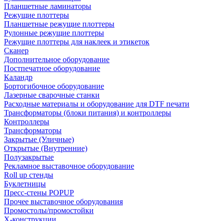
Планшетные ламинаторы
Режущие плоттеры
Планшетные режущие плоттеры
Рулонные режущие плоттеры
Режущие плоттеры для наклеек и этикеток
Сканер
Дополнительное оборудование
Постпечатное оборудование
Каландр
Бортогибочное оборудование
Лазерные сварочные станки
Расходные материалы и оборудование для DTF печати
Трансформаторы (блоки питания) и контроллеры
Контроллеры
Трансформаторы
Закрытые (Уличные)
Открытые (Внутренние)
Полузакрытые
Рекламное выставочное оборудование
Roll up стенды
Буклетницы
Пресс-стены POPUP
Прочее выставочное оборудования
Промостолы/промостойки
Х-конструкции