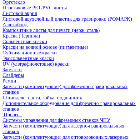
Оргстекло
Пластиковые PET/PVC листы
Листовой акрил
Листовой двухслойный пластик для гравировки (РОМАРК)
Алюкобонд
Композитные листы для печати (нерж. сталь)
Краска (Чернила)
Сольвентные краски
Краски на водной основе (пигментные)
Сублимационные краски
Экосольвентные краски
UV (ультрафиолетовые) краски
Запчасти
Слайдеры
Ремни
Запчасти (комплектующие) для фрезерно-гравировальных
станков
Шпиндель, цанга, гайка, подшипник
Дополнительное оборудование для фрезерно-гравировальных
станков
.Прочее..
Системы управления для фрезерных станков ЧПУ
Запчасти (комплектующие) для лазерно-гравировальных
станков
Запчасти (комплектующие) для оптоволоконных лазерных