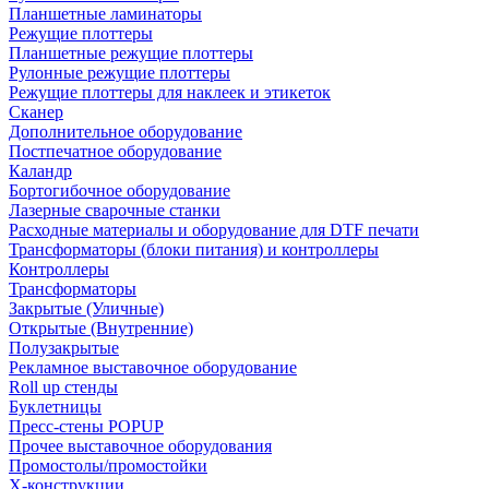
Планшетные ламинаторы
Режущие плоттеры
Планшетные режущие плоттеры
Рулонные режущие плоттеры
Режущие плоттеры для наклеек и этикеток
Сканер
Дополнительное оборудование
Постпечатное оборудование
Каландр
Бортогибочное оборудование
Лазерные сварочные станки
Расходные материалы и оборудование для DTF печати
Трансформаторы (блоки питания) и контроллеры
Контроллеры
Трансформаторы
Закрытые (Уличные)
Открытые (Внутренние)
Полузакрытые
Рекламное выставочное оборудование
Roll up стенды
Буклетницы
Пресс-стены POPUP
Прочее выставочное оборудования
Промостолы/промостойки
Х-конструкции