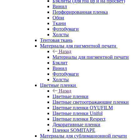
Бэклиты (для roll up и на просвет)
Винил
Перфорированная пленка
Обои
Ткани
Фотобумаги
Холсты
Тентовая ткань
Материалы для пигментной печати
Назад
Материалы для пигментной печати
Бэклит
Винил
Фотобумаги
Холсты
Цветные пленки
Назад
Цветные пленки
Цветные светоотражающие пленки
Цветные пленки OYUFILM
Цветные пленки Unifol
Цветные пленки Respect
Декоративные пленки
Пленки SOMITAPE
Материалы для сублимационной печати