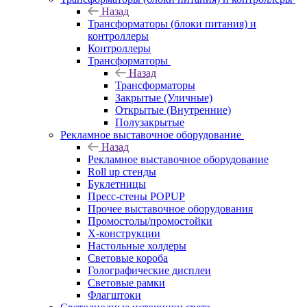
Назад
Трансформаторы (блоки питания) и
контроллеры
Контроллеры
Трансформаторы
Назад
Трансформаторы
Закрытые (Уличные)
Открытые (Внутренние)
Полузакрытые
Рекламное выставочное оборудование
Назад
Рекламное выставочное оборудование
Roll up стенды
Буклетницы
Пресс-стены POPUP
Прочее выставочное оборудования
Промостолы/промостойки
Х-конструкции
Настольные холдеры
Световые короба
Голографические дисплеи
Световые рамки
Флагштоки