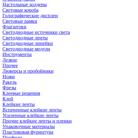
Настольные холдеры
Световые короба
Голографические дисплеи
Световые рамки
Флагштоки
Светодиодные источники света
Светодиодные ленты
Светодиодные линейки
Светодиодные модули
Инструменты
Лезвие
Прочее
Люверсы и пробойники
Ножи
Ракель
Фрезы
Клеевые решения
Клей
Клейкие ленты
Вспененные клейкие ленты
Усиленные клейкие ленты
Прочие клейкие ленты и пленки
Упаковочные материалы
Пластиковая фурнитура
Профили