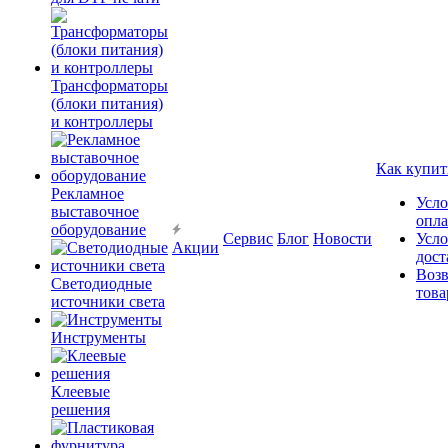
Трансформаторы
(блоки питания)
и контроллеры
Как купит
Рекламное
Усло
выставочное
опл
оборудование
Сервис
Блог
Новости
Усло
Акции
дост
Возв
Светодиодные
това
источники света
Инструменты
Клеевые
решения