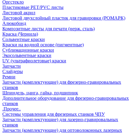
Оргстекло
Пластиковые PET/PVC листы
Листовой акрил
Листовой двухслойный пластик для гравировки (РОМАРК)
Алюкобонд
Композитные листы для печати (нерж. сталь)
Краска (Чернила)
Сольвентные краски
Краски на водной основе (пигментные)
Сублимационные краски
Экосольвентные краски
UV (ультрафиолетовые) краски
Запчасти
Слайдеры
Ремни
Запчасти (комплектующие) для фрезерно-гравировальных
станков
Шпиндель, цанга, гайка, подшипник
Дополнительное оборудование для фрезерно-гравировальных
станков
.Прочее..
Системы управления для фрезерных станков ЧПУ
Запчасти (комплектующие) для лазерно-гравировальных
станков
Запчасти (комплектующие) для оптоволоконных лазерных