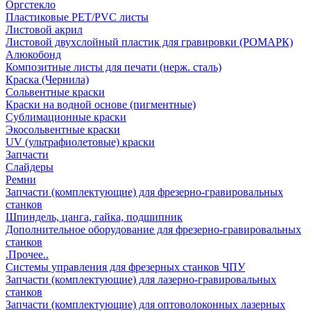
Оргстекло
Пластиковые PET/PVC листы
Листовой акрил
Листовой двухслойный пластик для гравировки (РОМАРК)
Алюкобонд
Композитные листы для печати (нерж. сталь)
Краска (Чернила)
Сольвентные краски
Краски на водной основе (пигментные)
Сублимационные краски
Экосольвентные краски
UV (ультрафиолетовые) краски
Запчасти
Слайдеры
Ремни
Запчасти (комплектующие) для фрезерно-гравировальных
станков
Шпиндель, цанга, гайка, подшипник
Дополнительное оборудование для фрезерно-гравировальных
станков
.Прочее..
Системы управления для фрезерных станков ЧПУ
Запчасти (комплектующие) для лазерно-гравировальных
станков
Запчасти (комплектующие) для оптоволоконных лазерных