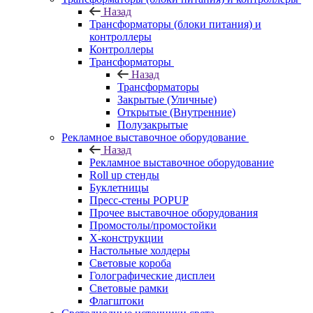
Назад
Трансформаторы (блоки питания) и
контроллеры
Контроллеры
Трансформаторы
Назад
Трансформаторы
Закрытые (Уличные)
Открытые (Внутренние)
Полузакрытые
Рекламное выставочное оборудование
Назад
Рекламное выставочное оборудование
Roll up стенды
Буклетницы
Пресс-стены POPUP
Прочее выставочное оборудования
Промостолы/промостойки
Х-конструкции
Настольные холдеры
Световые короба
Голографические дисплеи
Световые рамки
Флагштоки