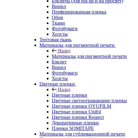
Бэклиты (для roll up и на просвет)
Винил
Перфорированная пленка
Обои
Ткани
Фотобумаги
Холсты
Тентовая ткань
Материалы для пигментной печати
Назад
Материалы для пигментной печати
Бэклит
Винил
Фотобумаги
Холсты
Цветные пленки
Назад
Цветные пленки
Цветные светоотражающие пленки
Цветные пленки OYUFILM
Цветные пленки Unifol
Цветные пленки Respect
Декоративные пленки
Пленки SOMITAPE
Материалы для сублимационной печати