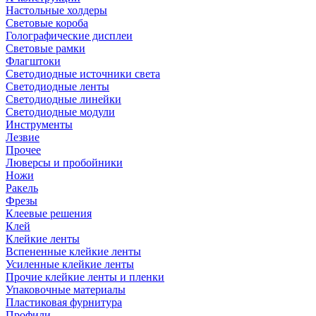
Настольные холдеры
Световые короба
Голографические дисплеи
Световые рамки
Флагштоки
Светодиодные источники света
Светодиодные ленты
Светодиодные линейки
Светодиодные модули
Инструменты
Лезвие
Прочее
Люверсы и пробойники
Ножи
Ракель
Фрезы
Клеевые решения
Клей
Клейкие ленты
Вспененные клейкие ленты
Усиленные клейкие ленты
Прочие клейкие ленты и пленки
Упаковочные материалы
Пластиковая фурнитура
Профили