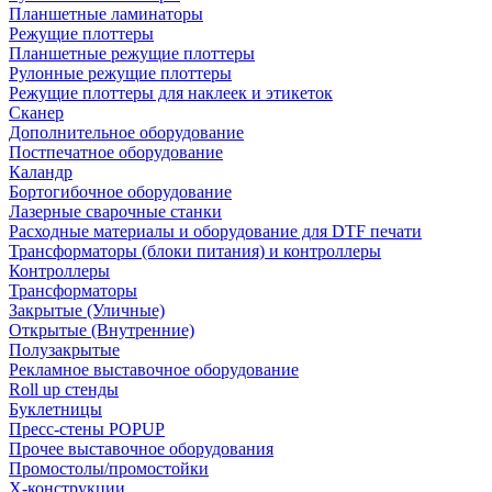
Планшетные ламинаторы
Режущие плоттеры
Планшетные режущие плоттеры
Рулонные режущие плоттеры
Режущие плоттеры для наклеек и этикеток
Сканер
Дополнительное оборудование
Постпечатное оборудование
Каландр
Бортогибочное оборудование
Лазерные сварочные станки
Расходные материалы и оборудование для DTF печати
Трансформаторы (блоки питания) и контроллеры
Контроллеры
Трансформаторы
Закрытые (Уличные)
Открытые (Внутренние)
Полузакрытые
Рекламное выставочное оборудование
Roll up стенды
Буклетницы
Пресс-стены POPUP
Прочее выставочное оборудования
Промостолы/промостойки
Х-конструкции