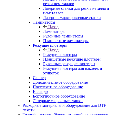
резки неметаллов
Лазерные станки для резки металла и
неметаллов
Лазерно- маркировочные станки
Ламинаторы
Назад
Ламинаторы
Рулонные ламинаторы
Планшетные ламинаторы
Режущие плоттеры
Назад
Режущие плоттеры
Планшетные режущие плоттеры
Рулонные режущие плоттеры
Режущие плоттеры для наклеек и
этикеток
Сканер
Дополнительное оборудование
Постпечатное оборудование
Каландр
Бортогибочное оборудование
Лазерные сварочные станки
Расходные материалы и оборудование для DTF
печати
Трансформаторы (блоки питания) и контроллеры