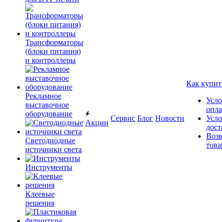
Трансформаторы
(блоки питания)
и контроллеры
Как купит
Рекламное
Усло
выставочное
опл
оборудование
Сервис
Блог
Новости
Усло
Акции
дост
Возв
Светодиодные
това
источники света
Инструменты
Клеевые
решения