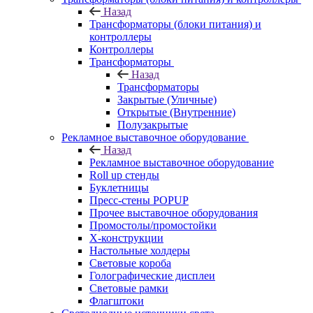
Назад
Трансформаторы (блоки питания) и
контроллеры
Контроллеры
Трансформаторы
Назад
Трансформаторы
Закрытые (Уличные)
Открытые (Внутренние)
Полузакрытые
Рекламное выставочное оборудование
Назад
Рекламное выставочное оборудование
Roll up стенды
Буклетницы
Пресс-стены POPUP
Прочее выставочное оборудования
Промостолы/промостойки
Х-конструкции
Настольные холдеры
Световые короба
Голографические дисплеи
Световые рамки
Флагштоки