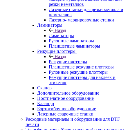
резки неметаллов
Лазерные станки для резки металла и
неметаллов
Лазерно- маркировочные станки
Ламинаторы
Назад
Ламинаторы
Рулонные ламинаторы
Планшетные ламинаторы
Режущие плоттеры
Назад
Режущие плоттеры
Планшетные режущие плоттеры
Рулонные режущие плоттеры
Режущие плоттеры для наклеек и
этикеток
Сканер
Дополнительное оборудование
Постпечатное оборудование
Каландр
Бортогибочное оборудование
Лазерные сварочные станки
Расходные материалы и оборудование для DTF
печати
Трансформаторы (блоки питания) и контроллеры