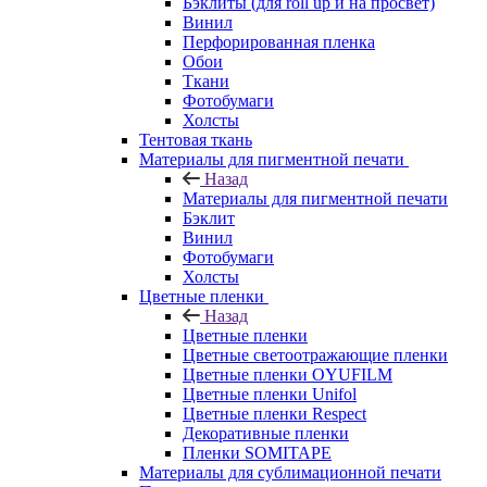
Бэклиты (для roll up и на просвет)
Винил
Перфорированная пленка
Обои
Ткани
Фотобумаги
Холсты
Тентовая ткань
Материалы для пигментной печати
Назад
Материалы для пигментной печати
Бэклит
Винил
Фотобумаги
Холсты
Цветные пленки
Назад
Цветные пленки
Цветные светоотражающие пленки
Цветные пленки OYUFILM
Цветные пленки Unifol
Цветные пленки Respect
Декоративные пленки
Пленки SOMITAPE
Материалы для сублимационной печати