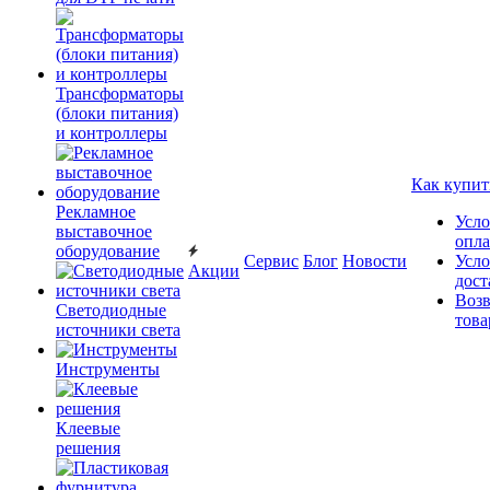
Трансформаторы
(блоки питания)
и контроллеры
Как купит
Рекламное
Усло
выставочное
опл
оборудование
Сервис
Блог
Новости
Усло
Акции
дост
Возв
Светодиодные
това
источники света
Инструменты
Клеевые
решения