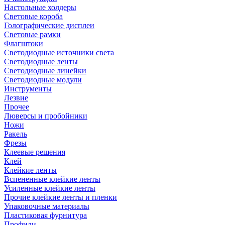
Настольные холдеры
Световые короба
Голографические дисплеи
Световые рамки
Флагштоки
Светодиодные источники света
Светодиодные ленты
Светодиодные линейки
Светодиодные модули
Инструменты
Лезвие
Прочее
Люверсы и пробойники
Ножи
Ракель
Фрезы
Клеевые решения
Клей
Клейкие ленты
Вспененные клейкие ленты
Усиленные клейкие ленты
Прочие клейкие ленты и пленки
Упаковочные материалы
Пластиковая фурнитура
Профили