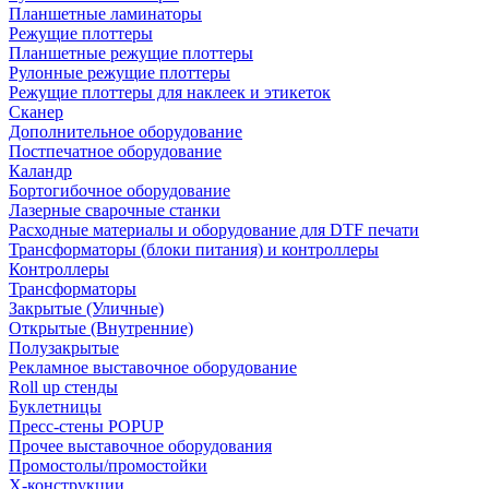
Планшетные ламинаторы
Режущие плоттеры
Планшетные режущие плоттеры
Рулонные режущие плоттеры
Режущие плоттеры для наклеек и этикеток
Сканер
Дополнительное оборудование
Постпечатное оборудование
Каландр
Бортогибочное оборудование
Лазерные сварочные станки
Расходные материалы и оборудование для DTF печати
Трансформаторы (блоки питания) и контроллеры
Контроллеры
Трансформаторы
Закрытые (Уличные)
Открытые (Внутренние)
Полузакрытые
Рекламное выставочное оборудование
Roll up стенды
Буклетницы
Пресс-стены POPUP
Прочее выставочное оборудования
Промостолы/промостойки
Х-конструкции