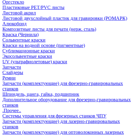
Оргстекло
Пластиковые PET/PVC листы
Листовой акрил
Листовой двухслойный пластик для гравировки (РОМАРК)
Алюкобонд
Композитные листы для печати (нерж. сталь)
Краска (Чернила)
Сольвентные краски
Краски на водной основе (пигментные)
Сублимационные краски
Экосольвентные краски
UV (ультрафиолетовые) краски
Запчасти
Слайдеры
Ремни
Запчасти (комплектующие) для фрезерно-гравировальных
станков
Шпиндель, цанга, гайка, подшипник
Дополнительное оборудование для фрезерно-гравировальных
станков
.Прочее..
Системы управления для фрезерных станков ЧПУ
Запчасти (комплектующие) для лазерно-гравировальных
станков
Запчасти (комплектующие) для оптоволоконных лазерных