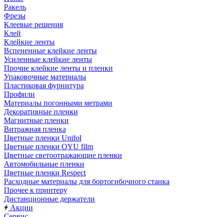
Ракель
Фрезы
Клеевые решения
Клей
Клейкие ленты
Вспененные клейкие ленты
Усиленные клейкие ленты
Прочие клейкие ленты и пленки
Упаковочные материалы
Пластиковая фурнитура
Профили
Материалы погонными метрами
Декоративные пленки
Магнитные пленки
Витражная пленка
Цветные пленки Unifol
Цветные пленки OYU film
Цветные светоотражающие пленки
Автомобильные пленки
Цветные пленки Respect
Расходные материалы для бортогибочного станка
Прочее к принтеру
Дистанционные держатели
Акции
Сервис