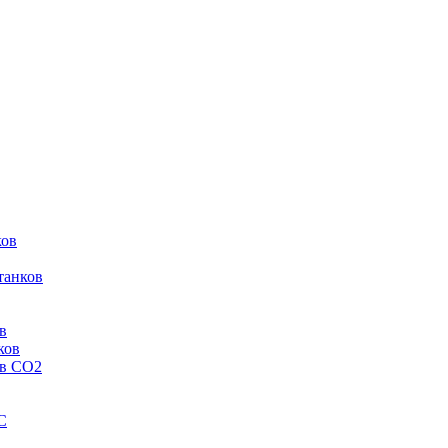
ков
танков
в
ков
ов CO2
C