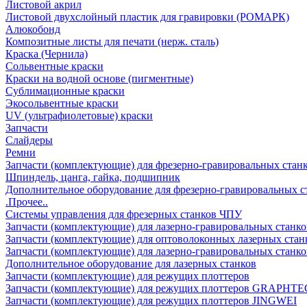
Листовой акрил
Листовой двухслойный пластик для гравировки (РОМАРК)
Алюкобонд
Композитные листы для печати (нерж. сталь)
Краска (Чернила)
Сольвентные краски
Краски на водной основе (пигментные)
Сублимационные краски
Экосольвентные краски
UV (ультрафиолетовые) краски
Запчасти
Слайдеры
Ремни
Запчасти (комплектующие) для фрезерно-гравировальных стан
Шпиндель, цанга, гайка, подшипник
Дополнительное оборудование для фрезерно-гравировальных с
.Прочее..
Системы управления для фрезерных станков ЧПУ
Запчасти (комплектующие) для лазерно-гравировальных станко
Запчасти (комплектующие) для оптоволоконных лазерных стан
Запчасти (комплектующие) для лазерно-гравировальных станк
Дополнительное оборудование для лазерных станков
Запчасти (комплектующие) для режущих плоттеров
Запчасти (комплектующие) для режущих плоттеров GRAPHTE
Запчасти (комплектующие) для режущих плоттеров JINGWEI