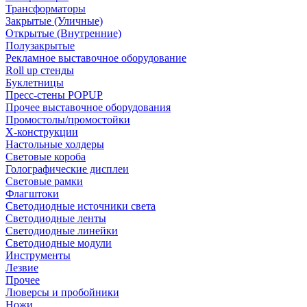
Трансформаторы
Закрытые (Уличные)
Открытые (Внутренние)
Полузакрытые
Рекламное выставочное оборудование
Roll up стенды
Буклетницы
Пресс-стены POPUP
Прочее выставочное оборудования
Промостолы/промостойки
Х-конструкции
Настольные холдеры
Световые короба
Голографические дисплеи
Световые рамки
Флагштоки
Светодиодные источники света
Светодиодные ленты
Светодиодные линейки
Светодиодные модули
Инструменты
Лезвие
Прочее
Люверсы и пробойники
Ножи