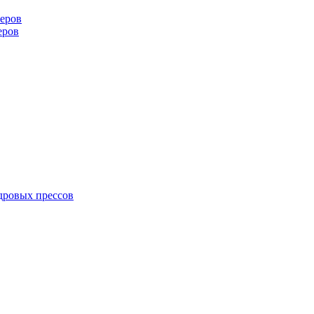
еров
еров
дровых прессов