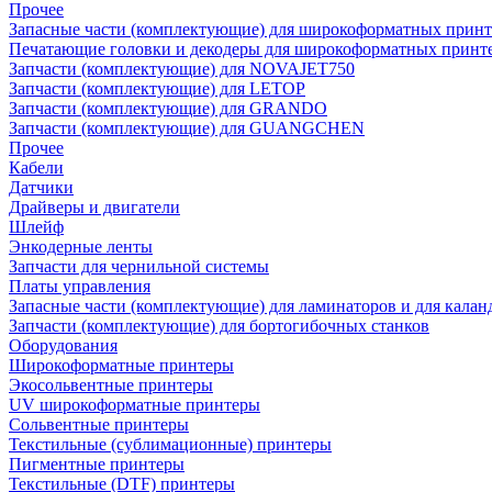
Прочее
Запасные части (комплектующие) для широкоформатных принт
Печатающие головки и декодеры для широкоформатных принт
Запчасти (комплектующие) для NOVAJET750
Запчасти (комплектующие) для LETOP
Запчасти (комплектующие) для GRANDO
Запчасти (комплектующие) для GUANGCHEN
Прочее
Кабели
Датчики
Драйверы и двигатели
Шлейф
Энкодерные ленты
Запчасти для чернильной системы
Платы управления
Запасные части (комплектующие) для ламинаторов и для калан
Запчасти (комплектующие) для бортогибочных станков
Оборудования
Широкоформатные принтеры
Экосольвентные принтеры
UV широкоформатные принтеры
Сольвентные принтеры
Текстильные (сублимационные) принтеры
Пигментные принтеры
Текстильные (DTF) принтеры