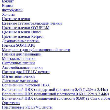
Бэклит
Винил
Фотобумаги
Холсты
Цветные пленки
Цветные светоотражающие пленки
Цветные пленки OYUFILM
Цветные пленки Unifol
Цветные пленки Respect
Декоративные пленки
Пленки SOMITAPE
Материалы для сублимационной печати
Пленки для ламинации
Монтажные пленки
Витражные пленки
Автомобильные пленки
Пленки для DTF UV печати
Магнитные пленки
Листовые материалы
Вспененный листовой ПВХ
Вспененный ПВХ стандартной плотности 0,45 (1,22м х 2,44м)
Вспененный ПВХ повышенной плотности 0,60 (1,22м х 2,44м)
Вспененный ПВХ повышенной плотности (0,60) (2,05м х 3,05м
Оргстекло
Пластиковые PET/PVC листы