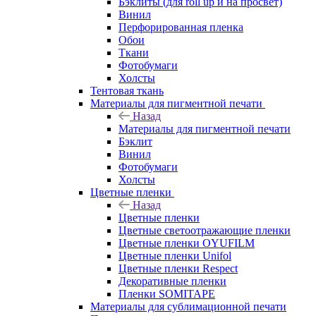
Бэклиты (для roll up и на просвет)
Винил
Перфорированная пленка
Обои
Ткани
Фотобумаги
Холсты
Тентовая ткань
Материалы для пигментной печати
Назад
Материалы для пигментной печати
Бэклит
Винил
Фотобумаги
Холсты
Цветные пленки
Назад
Цветные пленки
Цветные светоотражающие пленки
Цветные пленки OYUFILM
Цветные пленки Unifol
Цветные пленки Respect
Декоративные пленки
Пленки SOMITAPE
Материалы для сублимационной печати