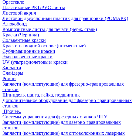
Оргстекло
Пластиковые PET/PVC листы
Листовой акрил
Листовой двухслойный пластик для гравировки (РОМАРК)
Алюкобонд
Композитные листы для печати (нерж. сталь)
Краска (Чернила)
Сольвентные краски
Краски на водной основе (пигментные)
Сублимационные краски
Экосольвентные краски
UV (ультрафиолетовые) краски
Запчасти
Слайдеры
Ремни
Запчасти (комплектующие) для фрезерно-гравировальных
станков
Шпиндель, цанга, гайка, подшипник
Дополнительное оборудование для фрезерно-гравировальных
станков
.Прочее..
Системы управления для фрезерных станков ЧПУ
Запчасти (комплектующие) для лазерно-гравировальных
станков
Запчасти (комплектующие) для оптоволоконных лазерных