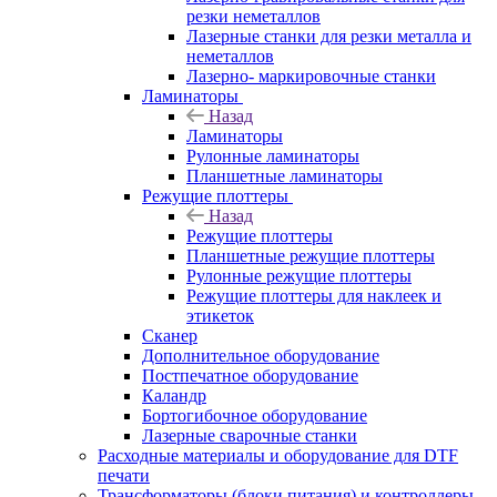
резки неметаллов
Лазерные станки для резки металла и
неметаллов
Лазерно- маркировочные станки
Ламинаторы
Назад
Ламинаторы
Рулонные ламинаторы
Планшетные ламинаторы
Режущие плоттеры
Назад
Режущие плоттеры
Планшетные режущие плоттеры
Рулонные режущие плоттеры
Режущие плоттеры для наклеек и
этикеток
Сканер
Дополнительное оборудование
Постпечатное оборудование
Каландр
Бортогибочное оборудование
Лазерные сварочные станки
Расходные материалы и оборудование для DTF
печати
Трансформаторы (блоки питания) и контроллеры