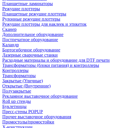
Планшетные ламинаторы
Режущие плоттеры
Планшетные режущие плоттеры
Рулонные режущие плоттеры
Режущие плоттеры для наклеек и этикеток
Сканер
Дополнительное оборудование
Постпечатное оборудование
Каландр
Бортогибочное оборудование
Лазерные сварочные станки
Расходные материалы и оборудование для DTF печати
Трансформаторы (блоки питания) и контроллеры
Контроллеры
Трансформаторы
Закрытые (Уличные)
Открытые (Внутренние)
Полузакрытые
Рекламное выставочное оборудование
Roll up стенды
Буклетницы
Пресс-стены POPUP
Прочее выставочное оборудования
Промостолы/промостойки
Х-конструкции