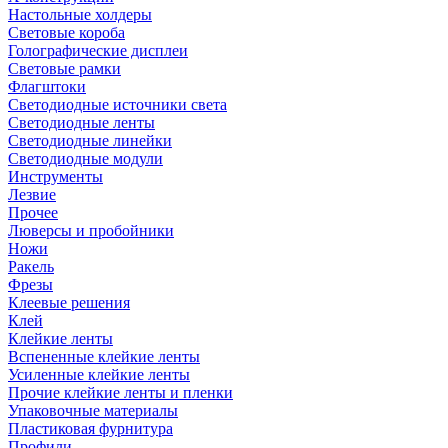
Настольные холдеры
Световые короба
Голографические дисплеи
Световые рамки
Флагштоки
Светодиодные источники света
Светодиодные ленты
Светодиодные линейки
Светодиодные модули
Инструменты
Лезвие
Прочее
Люверсы и пробойники
Ножи
Ракель
Фрезы
Клеевые решения
Клей
Клейкие ленты
Вспененные клейкие ленты
Усиленные клейкие ленты
Прочие клейкие ленты и пленки
Упаковочные материалы
Пластиковая фурнитура
Профили