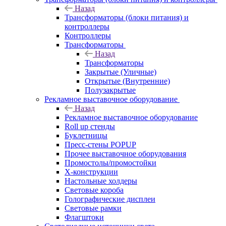
Назад
Трансформаторы (блоки питания) и
контроллеры
Контроллеры
Трансформаторы
Назад
Трансформаторы
Закрытые (Уличные)
Открытые (Внутренние)
Полузакрытые
Рекламное выставочное оборудование
Назад
Рекламное выставочное оборудование
Roll up стенды
Буклетницы
Пресс-стены POPUP
Прочее выставочное оборудования
Промостолы/промостойки
Х-конструкции
Настольные холдеры
Световые короба
Голографические дисплеи
Световые рамки
Флагштоки