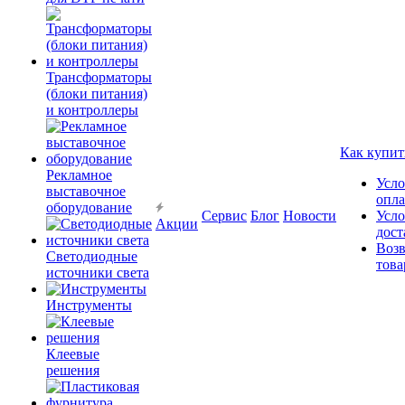
Трансформаторы
(блоки питания)
и контроллеры
Как купит
Рекламное
Усло
выставочное
опл
оборудование
Сервис
Блог
Новости
Усло
Акции
дост
Возв
Светодиодные
това
источники света
Инструменты
Клеевые
решения