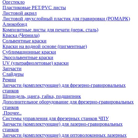
Оргстекло
Пластиковые PET/PVC листы
Листовой акрил
Листовой двухслойный пластик для гравировки (РОМАРК)
Алюкобонд
Композитные листы для печати (нерж. сталь)
Краска (Чернила)
Сольвентные краски
Краски на водной основе (пигментные)
Сублимационные краски
Экосольвентные краски
UV (ультрафиолетовые) краски
Запчасти
Слайдеры
Ремни
Запчасти (комплектующие) для фрезерно-гравировальных
станков
Шпиндель, цанга, гайка, подшипник
Дополнительное оборудование для фрезерно-гравировальных
станков
.Прочее..
Системы управления для фрезерных станков ЧПУ
Запчасти (комплектующие) для лазерно-гравировальных
станков
Запчасти (комплектующие) для оптоволоконных лазерных