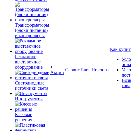
Трансформаторы
(блоки питания)
и контроллеры
Как купит
Рекламное
Усло
выставочное
опл
оборудование
Сервис
Блог
Новости
Усло
Акции
дост
Возв
Светодиодные
това
источники света
Инструменты
Клеевые
решения