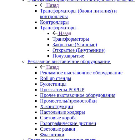
Назад
Трансформаторы (блоки питания) и
контроллеры
Контроллеры
Трансформаторы
Назад
Трансформаторы
Закрытые (Уличные)
Открытые (Внутренние)
Полузакрытые
Рекламное выставочное оборудование
Назад
Рекламное выставочное оборудование
Roll up стенды
Буклетницы
Пресс-стены POPUP
Прочее выставочное оборудования
Промостолы/промостойки
Х-конструкции
Настольные холдеры
Световые короба
Голографические дисплеи
Световые рамки
Флагштоки