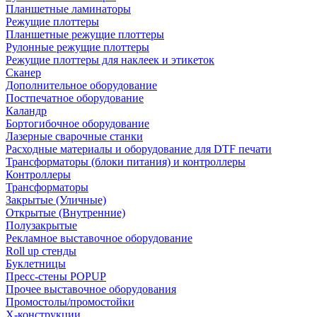
Планшетные ламинаторы
Режущие плоттеры
Планшетные режущие плоттеры
Рулонные режущие плоттеры
Режущие плоттеры для наклеек и этикеток
Сканер
Дополнительное оборудование
Постпечатное оборудование
Каландр
Бортогибочное оборудование
Лазерные сварочные станки
Расходные материалы и оборудование для DTF печати
Трансформаторы (блоки питания) и контроллеры
Контроллеры
Трансформаторы
Закрытые (Уличные)
Открытые (Внутренние)
Полузакрытые
Рекламное выставочное оборудование
Roll up стенды
Буклетницы
Пресс-стены POPUP
Прочее выставочное оборудования
Промостолы/промостойки
Х-конструкции