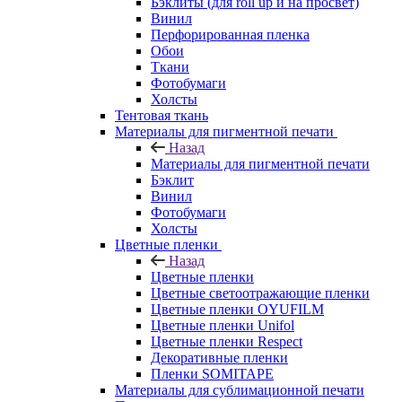
Бэклиты (для roll up и на просвет)
Винил
Перфорированная пленка
Обои
Ткани
Фотобумаги
Холсты
Тентовая ткань
Материалы для пигментной печати
Назад
Материалы для пигментной печати
Бэклит
Винил
Фотобумаги
Холсты
Цветные пленки
Назад
Цветные пленки
Цветные светоотражающие пленки
Цветные пленки OYUFILM
Цветные пленки Unifol
Цветные пленки Respect
Декоративные пленки
Пленки SOMITAPE
Материалы для сублимационной печати