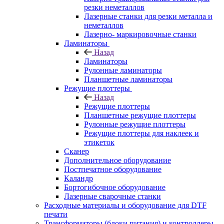
резки неметаллов
Лазерные станки для резки металла и
неметаллов
Лазерно- маркировочные станки
Ламинаторы
Назад
Ламинаторы
Рулонные ламинаторы
Планшетные ламинаторы
Режущие плоттеры
Назад
Режущие плоттеры
Планшетные режущие плоттеры
Рулонные режущие плоттеры
Режущие плоттеры для наклеек и
этикеток
Сканер
Дополнительное оборудование
Постпечатное оборудование
Каландр
Бортогибочное оборудование
Лазерные сварочные станки
Расходные материалы и оборудование для DTF
печати
Трансформаторы (блоки питания) и контроллеры