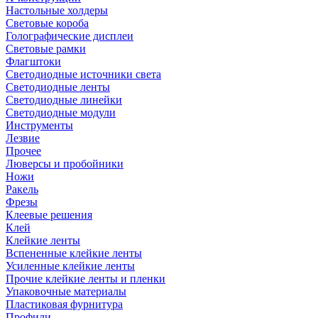
Настольные холдеры
Световые короба
Голографические дисплеи
Световые рамки
Флагштоки
Светодиодные источники света
Светодиодные ленты
Светодиодные линейки
Светодиодные модули
Инструменты
Лезвие
Прочее
Люверсы и пробойники
Ножи
Ракель
Фрезы
Клеевые решения
Клей
Клейкие ленты
Вспененные клейкие ленты
Усиленные клейкие ленты
Прочие клейкие ленты и пленки
Упаковочные материалы
Пластиковая фурнитура
Профили