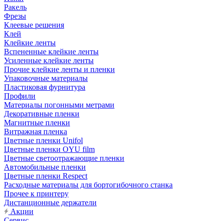
Ракель
Фрезы
Клеевые решения
Клей
Клейкие ленты
Вспененные клейкие ленты
Усиленные клейкие ленты
Прочие клейкие ленты и пленки
Упаковочные материалы
Пластиковая фурнитура
Профили
Материалы погонными метрами
Декоративные пленки
Магнитные пленки
Витражная пленка
Цветные пленки Unifol
Цветные пленки OYU film
Цветные светоотражающие пленки
Автомобильные пленки
Цветные пленки Respect
Расходные материалы для бортогибочного станка
Прочее к принтеру
Дистанционные держатели
Акции
Сервис