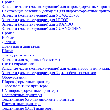
Прочее
Запасные части (комплектующие) для широкоформатных принт
Печатающие головки и декодеры для широкоформатных принт
Запчасти (комплектующие) для NOVAJET750
Запчасти (комплектующие) для LETOP
Запчасти (комплектующие) для GRANDO
Запчасти (комплектующие) для GUANGCHEN
Прочее
Кабели
Датчики
Драйверы и двигатели
Шлейф
Энкодерные ленты
Запчасти для чернильной системы
Платы управления
Запасные части (комплектующие) для ламинаторов и для калан
Запчасти (комплектующие) для бортогибочных станков
Оборудования
Широкоформатные принтеры
Экосольвентные принтеры
UV широкоформатные принтеры
Сольвентные принтеры
Текстильные (сублимационные) принтеры
Пигментные принтеры
Текстильные (DTF) принтеры