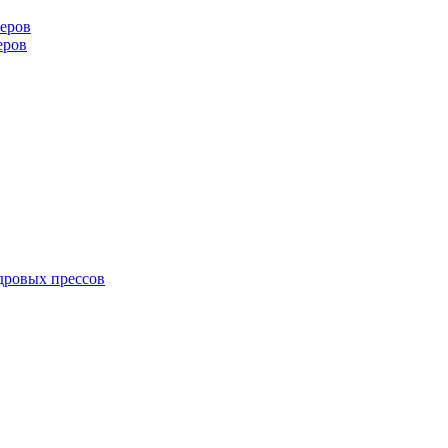
еров
еров
дровых прессов