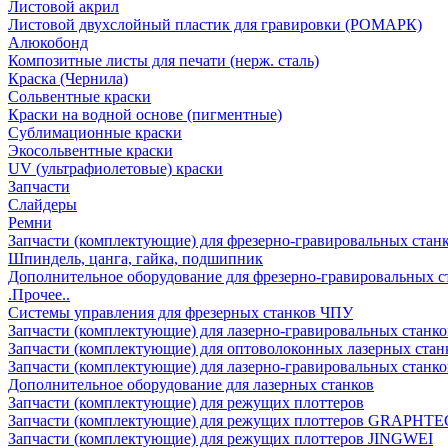
Листовой акрил
Листовой двухслойный пластик для гравировки (РОМАРК)
Алюкобонд
Композитные листы для печати (нерж. сталь)
Краска (Чернила)
Сольвентные краски
Краски на водной основе (пигментные)
Сублимационные краски
Экосольвентные краски
UV (ультрафиолетовые) краски
Запчасти
Слайдеры
Ремни
Запчасти (комплектующие) для фрезерно-гравировальных стан
Шпиндель, цанга, гайка, подшипник
Дополнительное оборудование для фрезерно-гравировальных с
.Прочее..
Системы управления для фрезерных станков ЧПУ
Запчасти (комплектующие) для лазерно-гравировальных станко
Запчасти (комплектующие) для оптоволоконных лазерных стан
Запчасти (комплектующие) для лазерно-гравировальных станк
Дополнительное оборудование для лазерных станков
Запчасти (комплектующие) для режущих плоттеров
Запчасти (комплектующие) для режущих плоттеров GRAPHTE
Запчасти (комплектующие) для режущих плоттеров JINGWEI