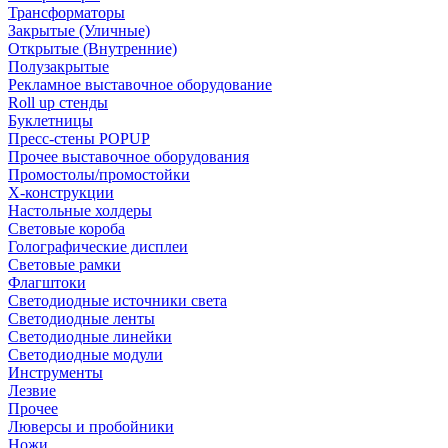
Трансформаторы
Закрытые (Уличные)
Открытые (Внутренние)
Полузакрытые
Рекламное выставочное оборудование
Roll up стенды
Буклетницы
Пресс-стены POPUP
Прочее выставочное оборудования
Промостолы/промостойки
Х-конструкции
Настольные холдеры
Световые короба
Голографические дисплеи
Световые рамки
Флагштоки
Светодиодные источники света
Светодиодные ленты
Светодиодные линейки
Светодиодные модули
Инструменты
Лезвие
Прочее
Люверсы и пробойники
Ножи