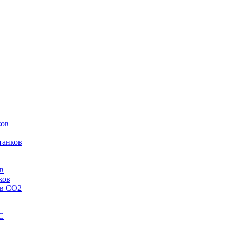
ков
танков
в
ков
ов CO2
C