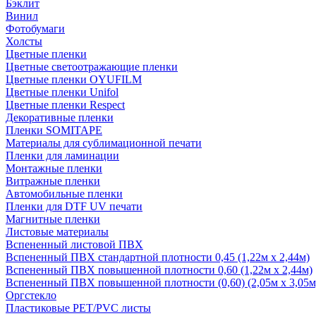
Бэклит
Винил
Фотобумаги
Холсты
Цветные пленки
Цветные светоотражающие пленки
Цветные пленки OYUFILM
Цветные пленки Unifol
Цветные пленки Respect
Декоративные пленки
Пленки SOMITAPE
Материалы для сублимационной печати
Пленки для ламинации
Монтажные пленки
Витражные пленки
Автомобильные пленки
Пленки для DTF UV печати
Магнитные пленки
Листовые материалы
Вспененный листовой ПВХ
Вспененный ПВХ стандартной плотности 0,45 (1,22м х 2,44м)
Вспененный ПВХ повышенной плотности 0,60 (1,22м х 2,44м)
Вспененный ПВХ повышенной плотности (0,60) (2,05м х 3,05м
Оргстекло
Пластиковые PET/PVC листы