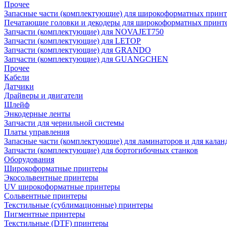
Прочее
Запасные части (комплектующие) для широкоформатных принт
Печатающие головки и декодеры для широкоформатных принт
Запчасти (комплектующие) для NOVAJET750
Запчасти (комплектующие) для LETOP
Запчасти (комплектующие) для GRANDO
Запчасти (комплектующие) для GUANGCHEN
Прочее
Кабели
Датчики
Драйверы и двигатели
Шлейф
Энкодерные ленты
Запчасти для чернильной системы
Платы управления
Запасные части (комплектующие) для ламинаторов и для калан
Запчасти (комплектующие) для бортогибочных станков
Оборудования
Широкоформатные принтеры
Экосольвентные принтеры
UV широкоформатные принтеры
Сольвентные принтеры
Текстильные (сублимационные) принтеры
Пигментные принтеры
Текстильные (DTF) принтеры