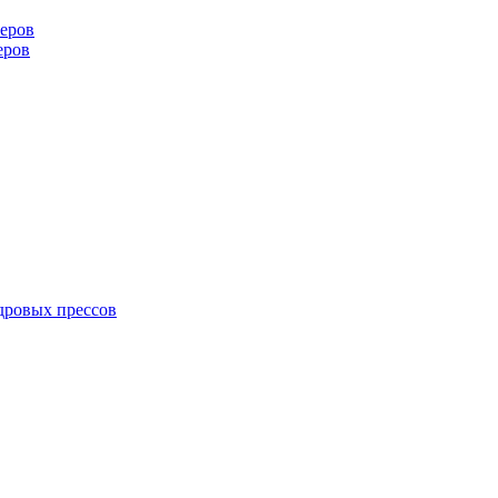
еров
еров
дровых прессов