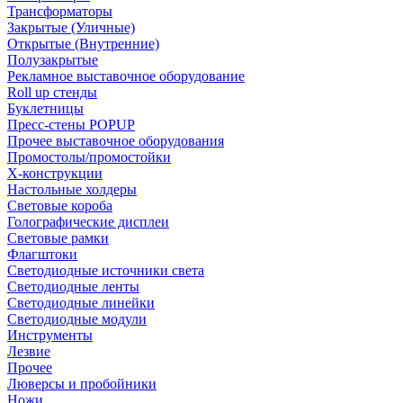
Трансформаторы
Закрытые (Уличные)
Открытые (Внутренние)
Полузакрытые
Рекламное выставочное оборудование
Roll up стенды
Буклетницы
Пресс-стены POPUP
Прочее выставочное оборудования
Промостолы/промостойки
Х-конструкции
Настольные холдеры
Световые короба
Голографические дисплеи
Световые рамки
Флагштоки
Светодиодные источники света
Светодиодные ленты
Светодиодные линейки
Светодиодные модули
Инструменты
Лезвие
Прочее
Люверсы и пробойники
Ножи