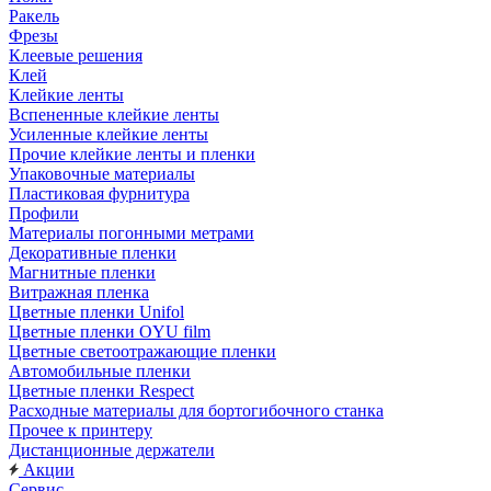
Ракель
Фрезы
Клеевые решения
Клей
Клейкие ленты
Вспененные клейкие ленты
Усиленные клейкие ленты
Прочие клейкие ленты и пленки
Упаковочные материалы
Пластиковая фурнитура
Профили
Материалы погонными метрами
Декоративные пленки
Магнитные пленки
Витражная пленка
Цветные пленки Unifol
Цветные пленки OYU film
Цветные светоотражающие пленки
Автомобильные пленки
Цветные пленки Respect
Расходные материалы для бортогибочного станка
Прочее к принтеру
Дистанционные держатели
Акции
Сервис