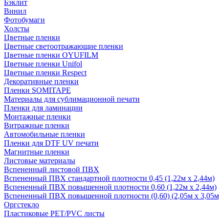
Бэклит
Винил
Фотобумаги
Холсты
Цветные пленки
Цветные светоотражающие пленки
Цветные пленки OYUFILM
Цветные пленки Unifol
Цветные пленки Respect
Декоративные пленки
Пленки SOMITAPE
Материалы для сублимационной печати
Пленки для ламинации
Монтажные пленки
Витражные пленки
Автомобильные пленки
Пленки для DTF UV печати
Магнитные пленки
Листовые материалы
Вспененный листовой ПВХ
Вспененный ПВХ стандартной плотности 0,45 (1,22м х 2,44м)
Вспененный ПВХ повышенной плотности 0,60 (1,22м х 2,44м)
Вспененный ПВХ повышенной плотности (0,60) (2,05м х 3,05м
Оргстекло
Пластиковые PET/PVC листы