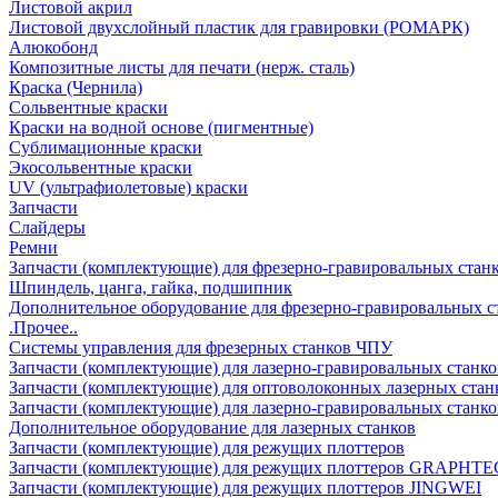
Листовой акрил
Листовой двухслойный пластик для гравировки (РОМАРК)
Алюкобонд
Композитные листы для печати (нерж. сталь)
Краска (Чернила)
Сольвентные краски
Краски на водной основе (пигментные)
Сублимационные краски
Экосольвентные краски
UV (ультрафиолетовые) краски
Запчасти
Слайдеры
Ремни
Запчасти (комплектующие) для фрезерно-гравировальных стан
Шпиндель, цанга, гайка, подшипник
Дополнительное оборудование для фрезерно-гравировальных с
.Прочее..
Системы управления для фрезерных станков ЧПУ
Запчасти (комплектующие) для лазерно-гравировальных станко
Запчасти (комплектующие) для оптоволоконных лазерных стан
Запчасти (комплектующие) для лазерно-гравировальных станк
Дополнительное оборудование для лазерных станков
Запчасти (комплектующие) для режущих плоттеров
Запчасти (комплектующие) для режущих плоттеров GRAPHTE
Запчасти (комплектующие) для режущих плоттеров JINGWEI