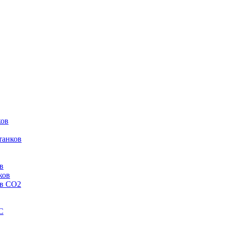
ков
танков
в
ков
ов CO2
C