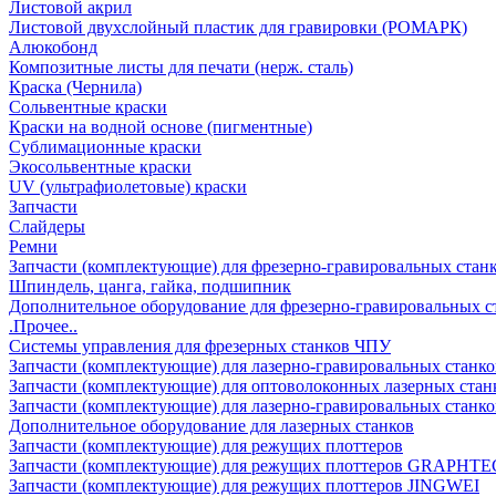
Листовой акрил
Листовой двухслойный пластик для гравировки (РОМАРК)
Алюкобонд
Композитные листы для печати (нерж. сталь)
Краска (Чернила)
Сольвентные краски
Краски на водной основе (пигментные)
Сублимационные краски
Экосольвентные краски
UV (ультрафиолетовые) краски
Запчасти
Слайдеры
Ремни
Запчасти (комплектующие) для фрезерно-гравировальных стан
Шпиндель, цанга, гайка, подшипник
Дополнительное оборудование для фрезерно-гравировальных с
.Прочее..
Системы управления для фрезерных станков ЧПУ
Запчасти (комплектующие) для лазерно-гравировальных станко
Запчасти (комплектующие) для оптоволоконных лазерных стан
Запчасти (комплектующие) для лазерно-гравировальных станк
Дополнительное оборудование для лазерных станков
Запчасти (комплектующие) для режущих плоттеров
Запчасти (комплектующие) для режущих плоттеров GRAPHTE
Запчасти (комплектующие) для режущих плоттеров JINGWEI