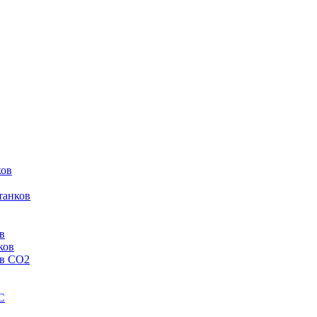
ков
танков
в
ков
ов CO2
C