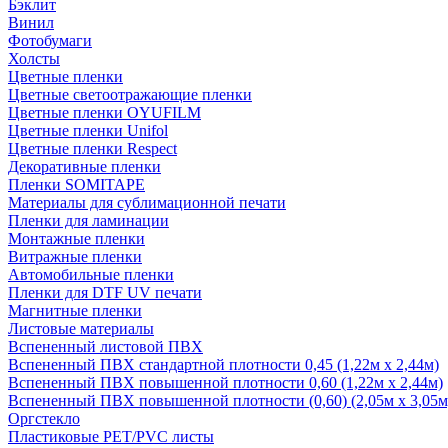
Бэклит
Винил
Фотобумаги
Холсты
Цветные пленки
Цветные светоотражающие пленки
Цветные пленки OYUFILM
Цветные пленки Unifol
Цветные пленки Respect
Декоративные пленки
Пленки SOMITAPE
Материалы для сублимационной печати
Пленки для ламинации
Монтажные пленки
Витражные пленки
Автомобильные пленки
Пленки для DTF UV печати
Магнитные пленки
Листовые материалы
Вспененный листовой ПВХ
Вспененный ПВХ стандартной плотности 0,45 (1,22м х 2,44м)
Вспененный ПВХ повышенной плотности 0,60 (1,22м х 2,44м)
Вспененный ПВХ повышенной плотности (0,60) (2,05м х 3,05м
Оргстекло
Пластиковые PET/PVC листы