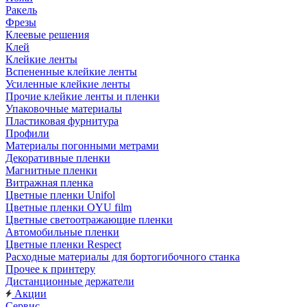
Ракель
Фрезы
Клеевые решения
Клей
Клейкие ленты
Вспененные клейкие ленты
Усиленные клейкие ленты
Прочие клейкие ленты и пленки
Упаковочные материалы
Пластиковая фурнитура
Профили
Материалы погонными метрами
Декоративные пленки
Магнитные пленки
Витражная пленка
Цветные пленки Unifol
Цветные пленки OYU film
Цветные светоотражающие пленки
Автомобильные пленки
Цветные пленки Respect
Расходные материалы для бортогибочного станка
Прочее к принтеру
Дистанционные держатели
Акции
Сервис