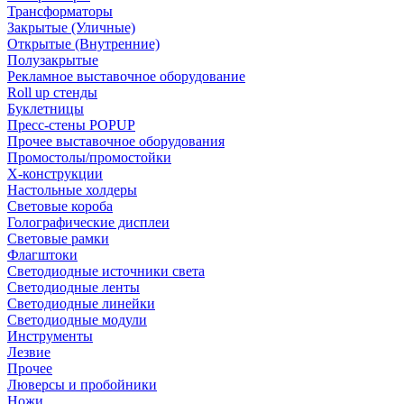
Трансформаторы
Закрытые (Уличные)
Открытые (Внутренние)
Полузакрытые
Рекламное выставочное оборудование
Roll up стенды
Буклетницы
Пресс-стены POPUP
Прочее выставочное оборудования
Промостолы/промостойки
Х-конструкции
Настольные холдеры
Световые короба
Голографические дисплеи
Световые рамки
Флагштоки
Светодиодные источники света
Светодиодные ленты
Светодиодные линейки
Светодиодные модули
Инструменты
Лезвие
Прочее
Люверсы и пробойники
Ножи