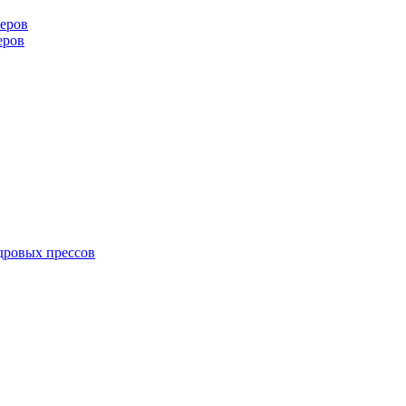
еров
еров
дровых прессов