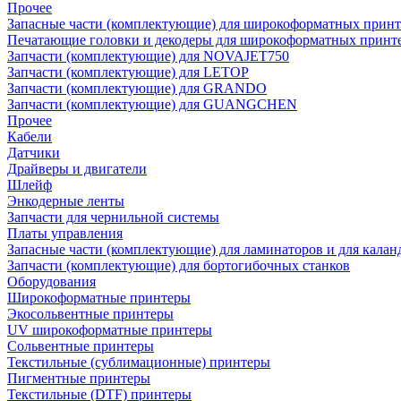
Прочее
Запасные части (комплектующие) для широкоформатных принт
Печатающие головки и декодеры для широкоформатных принт
Запчасти (комплектующие) для NOVAJET750
Запчасти (комплектующие) для LETOP
Запчасти (комплектующие) для GRANDO
Запчасти (комплектующие) для GUANGCHEN
Прочее
Кабели
Датчики
Драйверы и двигатели
Шлейф
Энкодерные ленты
Запчасти для чернильной системы
Платы управления
Запасные части (комплектующие) для ламинаторов и для калан
Запчасти (комплектующие) для бортогибочных станков
Оборудования
Широкоформатные принтеры
Экосольвентные принтеры
UV широкоформатные принтеры
Сольвентные принтеры
Текстильные (сублимационные) принтеры
Пигментные принтеры
Текстильные (DTF) принтеры