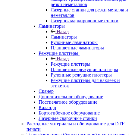
резки неметаллов
Лазерные станки для резки металла и
неметаллов
Лазерно- маркировочные станки
Ламинаторы
Назад
Ламинаторы
Рулонные ламинаторы
Планшетные ламинаторы
Режущие плоттеры
Назад
Режущие плоттеры
Планшетные режущие плоттеры
Рулонные режущие плоттеры
Режущие плоттеры для наклеек и
этикеток
Сканер
Дополнительное оборудование
Постпечатное оборудование
Каландр
Бортогибочное оборудование
Лазерные сварочные станки
Расходные материалы и оборудование для DTF
печати
Трансформаторы (блоки питания) и контроллеры