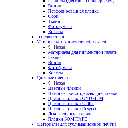
Бэклиты (для roll up и на просвет)
Винил
Перфорированная пленка
Обои
Ткани
Фотобумаги
Холсты
Тентовая ткань
Материалы для пигментной печати
Назад
Материалы для пигментной печати
Бэклит
Винил
Фотобумаги
Холсты
Цветные пленки
Назад
Цветные пленки
Цветные светоотражающие пленки
Цветные пленки OYUFILM
Цветные пленки Unifol
Цветные пленки Respect
Декоративные пленки
Пленки SOMITAPE
Материалы для сублимационной печати