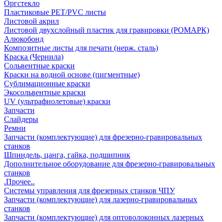
Оргстекло
Пластиковые PET/PVC листы
Листовой акрил
Листовой двухслойный пластик для гравировки (РОМАРК)
Алюкобонд
Композитные листы для печати (нерж. сталь)
Краска (Чернила)
Сольвентные краски
Краски на водной основе (пигментные)
Сублимационные краски
Экосольвентные краски
UV (ультрафиолетовые) краски
Запчасти
Слайдеры
Ремни
Запчасти (комплектующие) для фрезерно-гравировальных
станков
Шпиндель, цанга, гайка, подшипник
Дополнительное оборудование для фрезерно-гравировальных
станков
.Прочее..
Системы управления для фрезерных станков ЧПУ
Запчасти (комплектующие) для лазерно-гравировальных
станков
Запчасти (комплектующие) для оптоволоконных лазерных