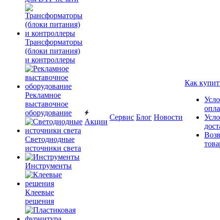
Трансформаторы
(блоки питания)
и контроллеры
Как купит
Рекламное
Усло
выставочное
опл
оборудование
Сервис
Блог
Новости
Усло
Акции
дост
Возв
Светодиодные
това
источники света
Инструменты
Клеевые
решения