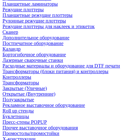
Планшетные ламинаторы
Режущие плоттеры
Планшетные режущие плоттеры
Рулонные режущие плоттеры
Режущие плоттеры для наклеек и этикеток
Сканер
Дополнительное оборудование
Постпечатное оборудование
Каландр
Бортогибочное оборудование
Лазерные сварочные станки
Расходные материалы и оборудование для DTF печати
Трансформаторы (блоки питания) и контроллеры
Контроллеры
Трансформаторы
Закрытые (Уличные)
Открытые (Внутренние)
Полузакрытые
Рекламное выставочное оборудование
Roll up стенды
Буклетницы
Пресс-стены POPUP
Прочее выставочное оборудования
Промостолы/промостойки
Х-конструкции