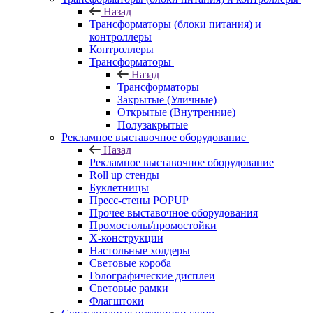
Назад
Трансформаторы (блоки питания) и
контроллеры
Контроллеры
Трансформаторы
Назад
Трансформаторы
Закрытые (Уличные)
Открытые (Внутренние)
Полузакрытые
Рекламное выставочное оборудование
Назад
Рекламное выставочное оборудование
Roll up стенды
Буклетницы
Пресс-стены POPUP
Прочее выставочное оборудования
Промостолы/промостойки
Х-конструкции
Настольные холдеры
Световые короба
Голографические дисплеи
Световые рамки
Флагштоки