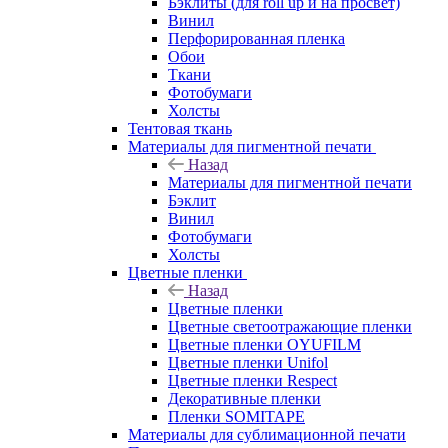
Бэклиты (для roll up и на просвет)
Винил
Перфорированная пленка
Обои
Ткани
Фотобумаги
Холсты
Тентовая ткань
Материалы для пигментной печати
Назад
Материалы для пигментной печати
Бэклит
Винил
Фотобумаги
Холсты
Цветные пленки
Назад
Цветные пленки
Цветные светоотражающие пленки
Цветные пленки OYUFILM
Цветные пленки Unifol
Цветные пленки Respect
Декоративные пленки
Пленки SOMITAPE
Материалы для сублимационной печати