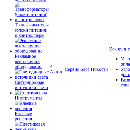
Трансформаторы
(блоки питания)
и контроллеры
Как купит
Рекламное
Усло
выставочное
опл
оборудование
Сервис
Блог
Новости
Усло
Акции
дост
Возв
Светодиодные
това
источники света
Инструменты
Клеевые
решения