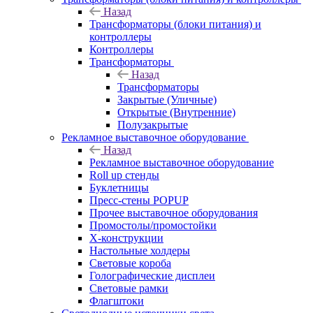
Назад
Трансформаторы (блоки питания) и
контроллеры
Контроллеры
Трансформаторы
Назад
Трансформаторы
Закрытые (Уличные)
Открытые (Внутренние)
Полузакрытые
Рекламное выставочное оборудование
Назад
Рекламное выставочное оборудование
Roll up стенды
Буклетницы
Пресс-стены POPUP
Прочее выставочное оборудования
Промостолы/промостойки
Х-конструкции
Настольные холдеры
Световые короба
Голографические дисплеи
Световые рамки
Флагштоки