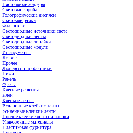
Настольные холдеры
Световые короба
Голографические дисплеи
Световые рамки
Флагштоки
Светодиодные источники света
Светодиодные ленты
Светодиодные линейки
Светодиодные модули
Инструменты
Лезвие
Прочее
Люверсы и пробойники
Ножи
Ракель
Фрезы
Клеевые решения
Клей
Клейкие ленты
Вспененные клейкие ленты
Усиленные клейкие ленты
Прочие клейкие ленты и пленки
Упаковочные материалы
Пластиковая фурнитура
Профили