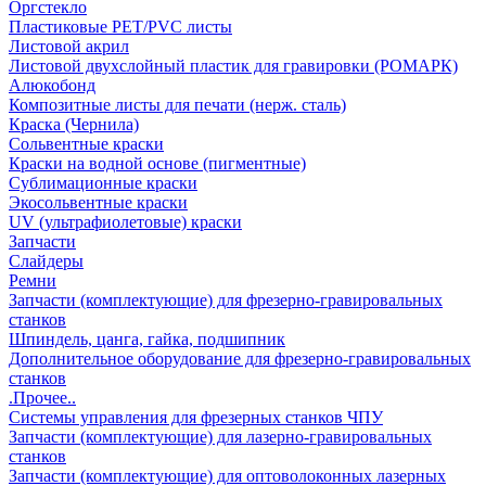
Оргстекло
Пластиковые PET/PVC листы
Листовой акрил
Листовой двухслойный пластик для гравировки (РОМАРК)
Алюкобонд
Композитные листы для печати (нерж. сталь)
Краска (Чернила)
Сольвентные краски
Краски на водной основе (пигментные)
Сублимационные краски
Экосольвентные краски
UV (ультрафиолетовые) краски
Запчасти
Слайдеры
Ремни
Запчасти (комплектующие) для фрезерно-гравировальных
станков
Шпиндель, цанга, гайка, подшипник
Дополнительное оборудование для фрезерно-гравировальных
станков
.Прочее..
Системы управления для фрезерных станков ЧПУ
Запчасти (комплектующие) для лазерно-гравировальных
станков
Запчасти (комплектующие) для оптоволоконных лазерных