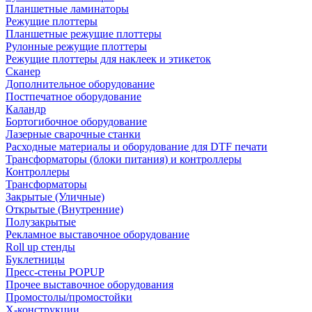
Планшетные ламинаторы
Режущие плоттеры
Планшетные режущие плоттеры
Рулонные режущие плоттеры
Режущие плоттеры для наклеек и этикеток
Сканер
Дополнительное оборудование
Постпечатное оборудование
Каландр
Бортогибочное оборудование
Лазерные сварочные станки
Расходные материалы и оборудование для DTF печати
Трансформаторы (блоки питания) и контроллеры
Контроллеры
Трансформаторы
Закрытые (Уличные)
Открытые (Внутренние)
Полузакрытые
Рекламное выставочное оборудование
Roll up стенды
Буклетницы
Пресс-стены POPUP
Прочее выставочное оборудования
Промостолы/промостойки
Х-конструкции