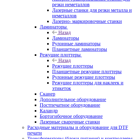
резки неметаллов
Лазерные станки для резки металла и
неметаллов
Лазерно- маркировочные станки
Ламинаторы
Назад
Ламинаторы
Рулонные ламинаторы
Планшетные ламинаторы
Режущие плоттеры
Назад
Режущие плоттеры
Планшетные режущие плоттеры
Рулонные режущие плоттеры
Режущие плоттеры для наклеек и
этикеток
Сканер
Дополнительное оборудование
Постпечатное оборудование
Каландр
Бортогибочное оборудование
Лазерные сварочные станки
Расходные материалы и оборудование для DTF
печати
Трансформаторы (блоки питания) и контроллеры