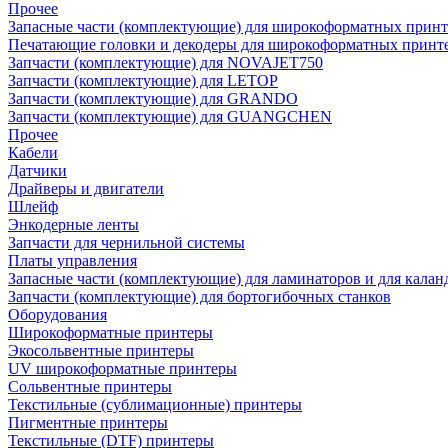
Прочее
Запасные части (комплектующие) для широкоформатных принт
Печатающие головки и декодеры для широкоформатных принт
Запчасти (комплектующие) для NOVAJET750
Запчасти (комплектующие) для LETOP
Запчасти (комплектующие) для GRANDO
Запчасти (комплектующие) для GUANGCHEN
Прочее
Кабели
Датчики
Драйверы и двигатели
Шлейф
Энкодерные ленты
Запчасти для чернильной системы
Платы управления
Запасные части (комплектующие) для ламинаторов и для калан
Запчасти (комплектующие) для бортогибочных станков
Оборудования
Широкоформатные принтеры
Экосольвентные принтеры
UV широкоформатные принтеры
Сольвентные принтеры
Текстильные (сублимационные) принтеры
Пигментные принтеры
Текстильные (DTF) принтеры