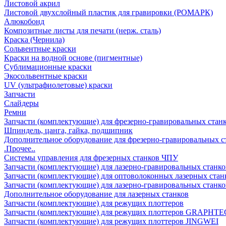
Листовой акрил
Листовой двухслойный пластик для гравировки (РОМАРК)
Алюкобонд
Композитные листы для печати (нерж. сталь)
Краска (Чернила)
Сольвентные краски
Краски на водной основе (пигментные)
Сублимационные краски
Экосольвентные краски
UV (ультрафиолетовые) краски
Запчасти
Слайдеры
Ремни
Запчасти (комплектующие) для фрезерно-гравировальных стан
Шпиндель, цанга, гайка, подшипник
Дополнительное оборудование для фрезерно-гравировальных с
.Прочее..
Системы управления для фрезерных станков ЧПУ
Запчасти (комплектующие) для лазерно-гравировальных станко
Запчасти (комплектующие) для оптоволоконных лазерных стан
Запчасти (комплектующие) для лазерно-гравировальных станк
Дополнительное оборудование для лазерных станков
Запчасти (комплектующие) для режущих плоттеров
Запчасти (комплектующие) для режущих плоттеров GRAPHTE
Запчасти (комплектующие) для режущих плоттеров JINGWEI