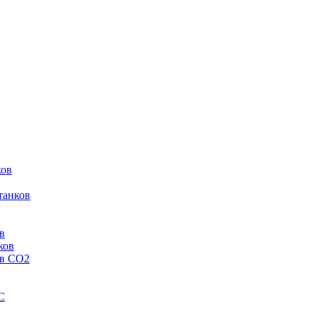
ков
танков
в
ков
ов CO2
C