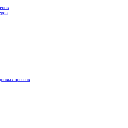
еров
еров
дровых прессов