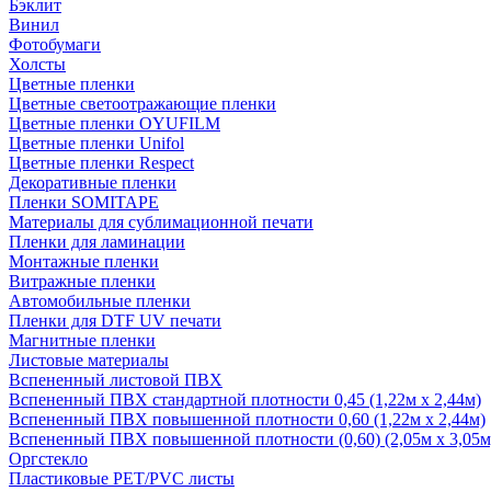
Бэклит
Винил
Фотобумаги
Холсты
Цветные пленки
Цветные светоотражающие пленки
Цветные пленки OYUFILM
Цветные пленки Unifol
Цветные пленки Respect
Декоративные пленки
Пленки SOMITAPE
Материалы для сублимационной печати
Пленки для ламинации
Монтажные пленки
Витражные пленки
Автомобильные пленки
Пленки для DTF UV печати
Магнитные пленки
Листовые материалы
Вспененный листовой ПВХ
Вспененный ПВХ стандартной плотности 0,45 (1,22м х 2,44м)
Вспененный ПВХ повышенной плотности 0,60 (1,22м х 2,44м)
Вспененный ПВХ повышенной плотности (0,60) (2,05м х 3,05м
Оргстекло
Пластиковые PET/PVC листы