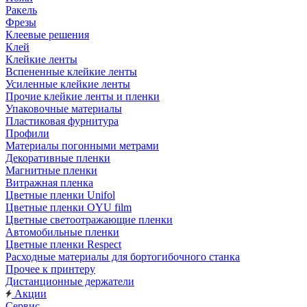
Ракель
Фрезы
Клеевые решения
Клей
Клейкие ленты
Вспененные клейкие ленты
Усиленные клейкие ленты
Прочие клейкие ленты и пленки
Упаковочные материалы
Пластиковая фурнитура
Профили
Материалы погонными метрами
Декоративные пленки
Магнитные пленки
Витражная пленка
Цветные пленки Unifol
Цветные пленки OYU film
Цветные светоотражающие пленки
Автомобильные пленки
Цветные пленки Respect
Расходные материалы для бортогибочного станка
Прочее к принтеру
Дистанционные держатели
Акции
Сервис