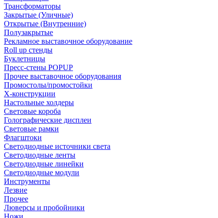
Трансформаторы
Закрытые (Уличные)
Открытые (Внутренние)
Полузакрытые
Рекламное выставочное оборудование
Roll up стенды
Буклетницы
Пресс-стены POPUP
Прочее выставочное оборудования
Промостолы/промостойки
Х-конструкции
Настольные холдеры
Световые короба
Голографические дисплеи
Световые рамки
Флагштоки
Светодиодные источники света
Светодиодные ленты
Светодиодные линейки
Светодиодные модули
Инструменты
Лезвие
Прочее
Люверсы и пробойники
Ножи