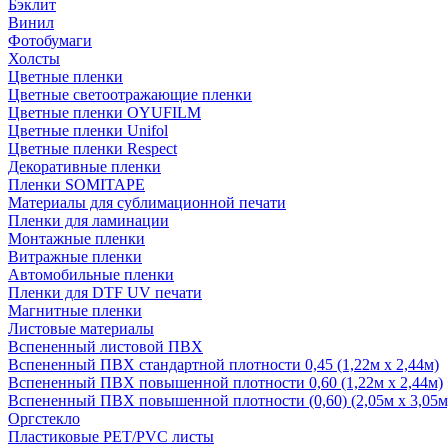
Бэклит
Винил
Фотобумаги
Холсты
Цветные пленки
Цветные светоотражающие пленки
Цветные пленки OYUFILM
Цветные пленки Unifol
Цветные пленки Respect
Декоративные пленки
Пленки SOMITAPE
Материалы для сублимационной печати
Пленки для ламинации
Монтажные пленки
Витражные пленки
Автомобильные пленки
Пленки для DTF UV печати
Магнитные пленки
Листовые материалы
Вспененный листовой ПВХ
Вспененный ПВХ стандартной плотности 0,45 (1,22м х 2,44м)
Вспененный ПВХ повышенной плотности 0,60 (1,22м х 2,44м)
Вспененный ПВХ повышенной плотности (0,60) (2,05м х 3,05м
Оргстекло
Пластиковые PET/PVC листы