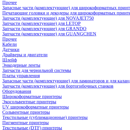
Прочее
Запасные части (комплектующие) для широкоформатных принт
Печатающие головки и декодеры для широкоформатных принт
Запчасти (комплектующие) для NOVAJET750
Запчасти (комплектующие) для LETOP
Запчасти (комплектующие) для GRANDO
Запчасти (комплектующие) для GUANGCHEN
Прочее
Кабели
Датчики
Драйверы и двигатели
Шлейф
Энкодерные ленты
Запчасти для чернильной системы
Платы управления
Запасные части (комплектующие) для ламинаторов и для калан
Запчасти (комплектующие) для бортогибочных станков
Оборудования
Широкоформатные принтеры
Экосольвентные принтеры
UV широкоформатные принтеры
Сольвентные принтеры
Текстильные (сублимационные) принтеры
Пигментные принтеры
Текстильные (DTF) принтеры