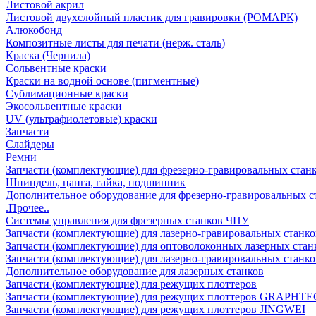
Листовой акрил
Листовой двухслойный пластик для гравировки (РОМАРК)
Алюкобонд
Композитные листы для печати (нерж. сталь)
Краска (Чернила)
Сольвентные краски
Краски на водной основе (пигментные)
Сублимационные краски
Экосольвентные краски
UV (ультрафиолетовые) краски
Запчасти
Слайдеры
Ремни
Запчасти (комплектующие) для фрезерно-гравировальных стан
Шпиндель, цанга, гайка, подшипник
Дополнительное оборудование для фрезерно-гравировальных с
.Прочее..
Системы управления для фрезерных станков ЧПУ
Запчасти (комплектующие) для лазерно-гравировальных станко
Запчасти (комплектующие) для оптоволоконных лазерных стан
Запчасти (комплектующие) для лазерно-гравировальных станк
Дополнительное оборудование для лазерных станков
Запчасти (комплектующие) для режущих плоттеров
Запчасти (комплектующие) для режущих плоттеров GRAPHTE
Запчасти (комплектующие) для режущих плоттеров JINGWEI