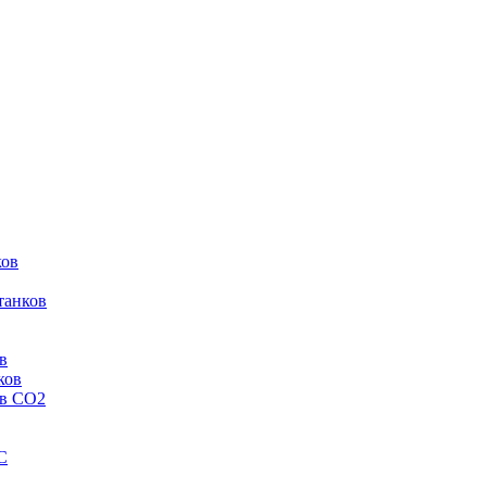
ков
танков
в
ков
ов CO2
C