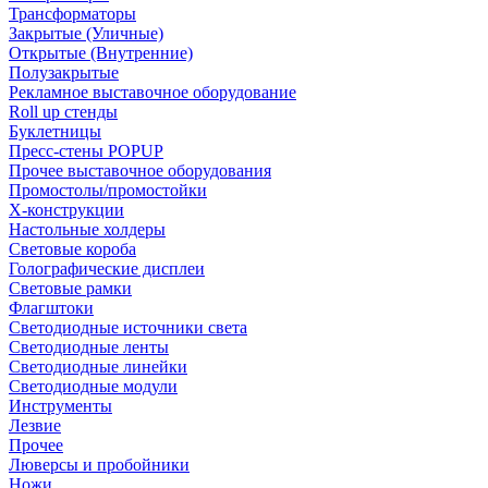
Трансформаторы
Закрытые (Уличные)
Открытые (Внутренние)
Полузакрытые
Рекламное выставочное оборудование
Roll up стенды
Буклетницы
Пресс-стены POPUP
Прочее выставочное оборудования
Промостолы/промостойки
Х-конструкции
Настольные холдеры
Световые короба
Голографические дисплеи
Световые рамки
Флагштоки
Светодиодные источники света
Светодиодные ленты
Светодиодные линейки
Светодиодные модули
Инструменты
Лезвие
Прочее
Люверсы и пробойники
Ножи