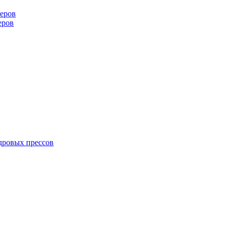
еров
еров
дровых прессов