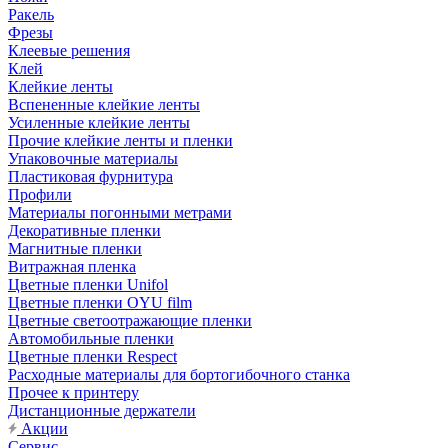
Ракель
Фрезы
Клеевые решения
Клей
Клейкие ленты
Вспененные клейкие ленты
Усиленные клейкие ленты
Прочие клейкие ленты и пленки
Упаковочные материалы
Пластиковая фурнитура
Профили
Материалы погонными метрами
Декоративные пленки
Магнитные пленки
Витражная пленка
Цветные пленки Unifol
Цветные пленки OYU film
Цветные светоотражающие пленки
Автомобильные пленки
Цветные пленки Respect
Расходные материалы для бортогибочного станка
Прочее к принтеру
Дистанционные держатели
Акции
Сервис