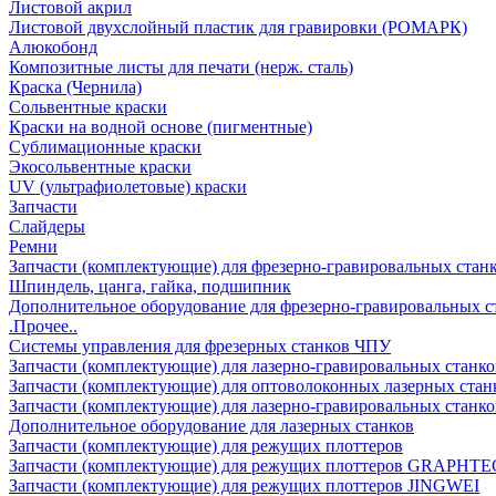
Листовой акрил
Листовой двухслойный пластик для гравировки (РОМАРК)
Алюкобонд
Композитные листы для печати (нерж. сталь)
Краска (Чернила)
Сольвентные краски
Краски на водной основе (пигментные)
Сублимационные краски
Экосольвентные краски
UV (ультрафиолетовые) краски
Запчасти
Слайдеры
Ремни
Запчасти (комплектующие) для фрезерно-гравировальных стан
Шпиндель, цанга, гайка, подшипник
Дополнительное оборудование для фрезерно-гравировальных с
.Прочее..
Системы управления для фрезерных станков ЧПУ
Запчасти (комплектующие) для лазерно-гравировальных станко
Запчасти (комплектующие) для оптоволоконных лазерных стан
Запчасти (комплектующие) для лазерно-гравировальных станк
Дополнительное оборудование для лазерных станков
Запчасти (комплектующие) для режущих плоттеров
Запчасти (комплектующие) для режущих плоттеров GRAPHTE
Запчасти (комплектующие) для режущих плоттеров JINGWEI