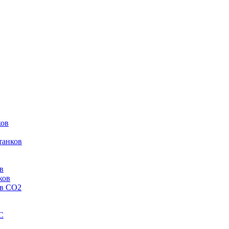
ков
танков
в
ков
ов CO2
C