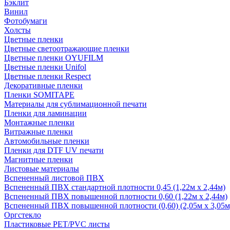
Бэклит
Винил
Фотобумаги
Холсты
Цветные пленки
Цветные светоотражающие пленки
Цветные пленки OYUFILM
Цветные пленки Unifol
Цветные пленки Respect
Декоративные пленки
Пленки SOMITAPE
Материалы для сублимационной печати
Пленки для ламинации
Монтажные пленки
Витражные пленки
Автомобильные пленки
Пленки для DTF UV печати
Магнитные пленки
Листовые материалы
Вспененный листовой ПВХ
Вспененный ПВХ стандартной плотности 0,45 (1,22м х 2,44м)
Вспененный ПВХ повышенной плотности 0,60 (1,22м х 2,44м)
Вспененный ПВХ повышенной плотности (0,60) (2,05м х 3,05м
Оргстекло
Пластиковые PET/PVC листы