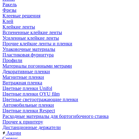
Ракель
Фрезы
Клеевые решения
Клей
Клейкие ленты
Вспененные клейкие ленты
Усиленные клейкие ленты
Прочие клейкие ленты и пленки
Упаковочные материалы
Пластиковая фурнитура
Профили
Материалы погонными метрами
Декоративные пленки
Магнитные пленки
Витражная пленка
Цветные пленки Unifol
Цветные пленки OYU film
Цветные светоотражающие пленки
Автомобильные пленки
Цветные пленки Respect
Расходные материалы для бортогибочного станка
Прочее к принтеру
Дистанционные держатели
Акции
Сервис