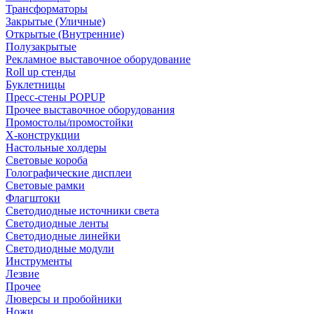
Трансформаторы
Закрытые (Уличные)
Открытые (Внутренние)
Полузакрытые
Рекламное выставочное оборудование
Roll up стенды
Буклетницы
Пресс-стены POPUP
Прочее выставочное оборудования
Промостолы/промостойки
Х-конструкции
Настольные холдеры
Световые короба
Голографические дисплеи
Световые рамки
Флагштоки
Светодиодные источники света
Светодиодные ленты
Светодиодные линейки
Светодиодные модули
Инструменты
Лезвие
Прочее
Люверсы и пробойники
Ножи