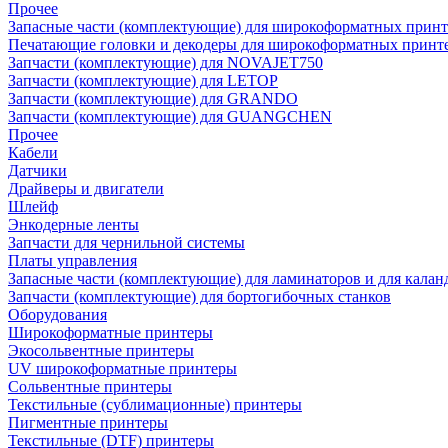
Прочее
Запасные части (комплектующие) для широкоформатных принт
Печатающие головки и декодеры для широкоформатных принт
Запчасти (комплектующие) для NOVAJET750
Запчасти (комплектующие) для LETOP
Запчасти (комплектующие) для GRANDO
Запчасти (комплектующие) для GUANGCHEN
Прочее
Кабели
Датчики
Драйверы и двигатели
Шлейф
Энкодерные ленты
Запчасти для чернильной системы
Платы управления
Запасные части (комплектующие) для ламинаторов и для калан
Запчасти (комплектующие) для бортогибочных станков
Оборудования
Широкоформатные принтеры
Экосольвентные принтеры
UV широкоформатные принтеры
Сольвентные принтеры
Текстильные (сублимационные) принтеры
Пигментные принтеры
Текстильные (DTF) принтеры