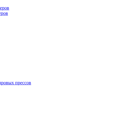
еров
еров
дровых прессов