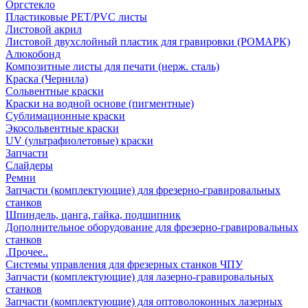
Оргстекло
Пластиковые PET/PVC листы
Листовой акрил
Листовой двухслойный пластик для гравировки (РОМАРК)
Алюкобонд
Композитные листы для печати (нерж. сталь)
Краска (Чернила)
Сольвентные краски
Краски на водной основе (пигментные)
Сублимационные краски
Экосольвентные краски
UV (ультрафиолетовые) краски
Запчасти
Слайдеры
Ремни
Запчасти (комплектующие) для фрезерно-гравировальных
станков
Шпиндель, цанга, гайка, подшипник
Дополнительное оборудование для фрезерно-гравировальных
станков
.Прочее..
Системы управления для фрезерных станков ЧПУ
Запчасти (комплектующие) для лазерно-гравировальных
станков
Запчасти (комплектующие) для оптоволоконных лазерных