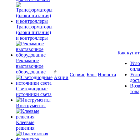
Трансформаторы
(блоки питания)
и контроллеры
Как купит
Рекламное
Усло
выставочное
опл
оборудование
Сервис
Блог
Новости
Усло
Акции
дост
Возв
Светодиодные
това
источники света
Инструменты
Клеевые
решения