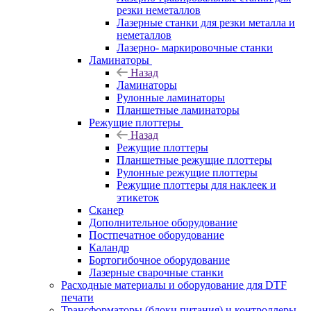
резки неметаллов
Лазерные станки для резки металла и
неметаллов
Лазерно- маркировочные станки
Ламинаторы
Назад
Ламинаторы
Рулонные ламинаторы
Планшетные ламинаторы
Режущие плоттеры
Назад
Режущие плоттеры
Планшетные режущие плоттеры
Рулонные режущие плоттеры
Режущие плоттеры для наклеек и
этикеток
Сканер
Дополнительное оборудование
Постпечатное оборудование
Каландр
Бортогибочное оборудование
Лазерные сварочные станки
Расходные материалы и оборудование для DTF
печати
Трансформаторы (блоки питания) и контроллеры