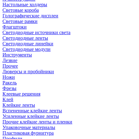
Настольные холдеры
Световые короба
Голографические дисплеи
Световые рамки
Флагштоки
Светодиодные источники света
Светодиодные ленты
Светодиодные линейки
Светодиодные модули
Инструменты
Лезвие
Прочее
Люверсы и пробойники
Ножи
Ракель
Фрезы
Клеевые решения
Клей
Клейкие ленты
Вспененные клейкие ленты
Усиленные клейкие ленты
Прочие клейкие ленты и пленки
Упаковочные материалы
Пластиковая фурнитура
Профили