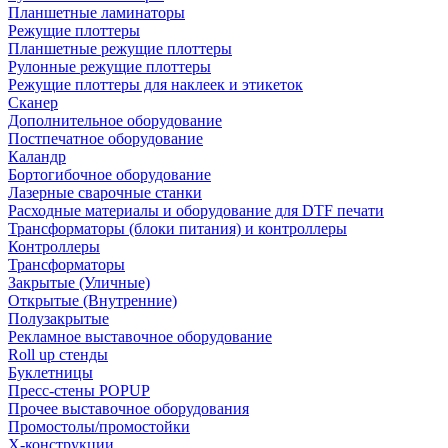
Планшетные ламинаторы
Режущие плоттеры
Планшетные режущие плоттеры
Рулонные режущие плоттеры
Режущие плоттеры для наклеек и этикеток
Сканер
Дополнительное оборудование
Постпечатное оборудование
Каландр
Бортогибочное оборудование
Лазерные сварочные станки
Расходные материалы и оборудование для DTF печати
Трансформаторы (блоки питания) и контроллеры
Контроллеры
Трансформаторы
Закрытые (Уличные)
Открытые (Внутренние)
Полузакрытые
Рекламное выставочное оборудование
Roll up стенды
Буклетницы
Пресс-стены POPUP
Прочее выставочное оборудования
Промостолы/промостойки
Х-конструкции