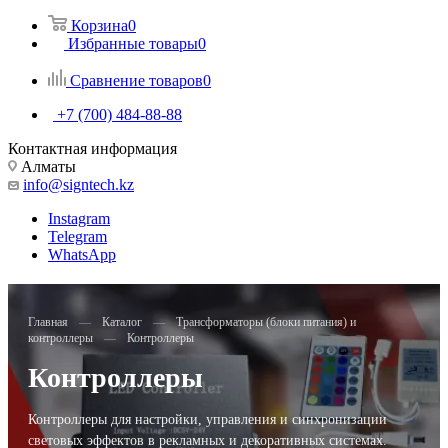
Корзина
0
Избранные товары
0
Сравнение товаров
0
+7 (700) 484-88-88
Контактная информация
Алматы
info@signtech.kz
Instagram
Telegram
WhatsApp
Главная
—
Каталог
—
Трансформаторы (блоки питания) и
контроллеры
—
Контроллеры
Контроллеры
Контроллеры для настройки, управления и синхронизации
световых эффектов в рекламных и декоративных системах.