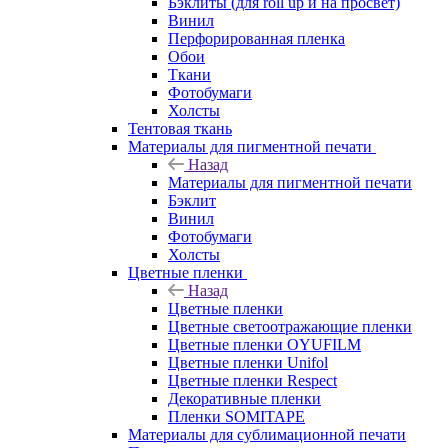
Бэклиты (для roll up и на просвет)
Винил
Перфорированная пленка
Обои
Ткани
Фотобумаги
Холсты
Тентовая ткань
Материалы для пигментной печати
Назад
Материалы для пигментной печати
Бэклит
Винил
Фотобумаги
Холсты
Цветные пленки
Назад
Цветные пленки
Цветные светоотражающие пленки
Цветные пленки OYUFILM
Цветные пленки Unifol
Цветные пленки Respect
Декоративные пленки
Пленки SOMITAPE
Материалы для сублимационной печати