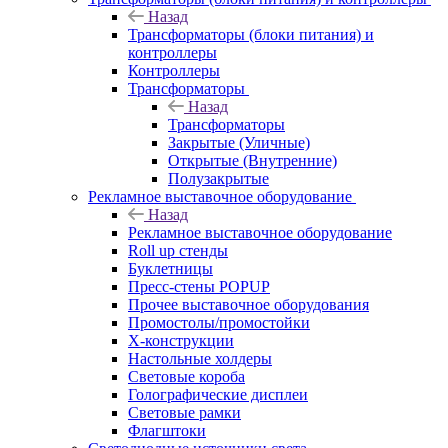
Назад
Трансформаторы (блоки питания) и
контроллеры
Контроллеры
Трансформаторы
Назад
Трансформаторы
Закрытые (Уличные)
Открытые (Внутренние)
Полузакрытые
Рекламное выставочное оборудование
Назад
Рекламное выставочное оборудование
Roll up стенды
Буклетницы
Пресс-стены POPUP
Прочее выставочное оборудования
Промостолы/промостойки
Х-конструкции
Настольные холдеры
Световые короба
Голографические дисплеи
Световые рамки
Флагштоки