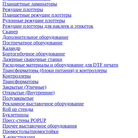
Планшетные ламинаторы
Режущие плоттеры
Планшетные режущие плоттеры
Рулонные режущие плоттеры
Режущие плоттеры для наклеек и этикеток
Сканер
Дополнительное оборудование
Постпечатное оборудование
Каландр
Бортогибочное оборудование
Лазерные сварочные станки
Расходные материалы и оборудование для DTF печати
Трансформаторы (блоки питания) и контроллеры
Контроллеры
Трансформаторы
Закрытые (Уличные)
Открытые (Внутренние)
Полузакрытые
Рекламное выставочное оборудование
Roll up стенды
Буклетницы
Пресс-стены POPUP
Прочее выставочное оборудования
Промостолы/промостойки
Х-конструкции