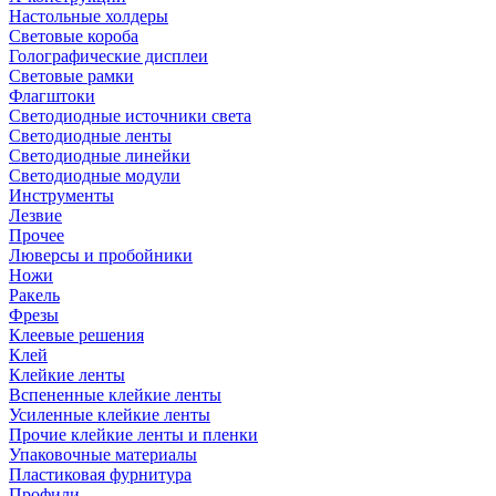
Настольные холдеры
Световые короба
Голографические дисплеи
Световые рамки
Флагштоки
Светодиодные источники света
Светодиодные ленты
Светодиодные линейки
Светодиодные модули
Инструменты
Лезвие
Прочее
Люверсы и пробойники
Ножи
Ракель
Фрезы
Клеевые решения
Клей
Клейкие ленты
Вспененные клейкие ленты
Усиленные клейкие ленты
Прочие клейкие ленты и пленки
Упаковочные материалы
Пластиковая фурнитура
Профили