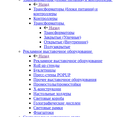
Назад
Трансформаторы (блоки питания) и
контроллеры
Контроллеры
Трансформаторы
Назад
Трансформаторы
Закрытые (Уличные)
Открытые (Внутренние)
Полузакрытые
Рекламное выставочное оборудование
Назад
Рекламное выставочное оборудование
Roll up стенды
Буклетницы
Пресс-стены POPUP
Прочее выставочное оборудования
Промостолы/промостойки
Х-конструкции
Настольные холдеры
Световые короба
Голографические дисплеи
Световые рамки
Флагштоки