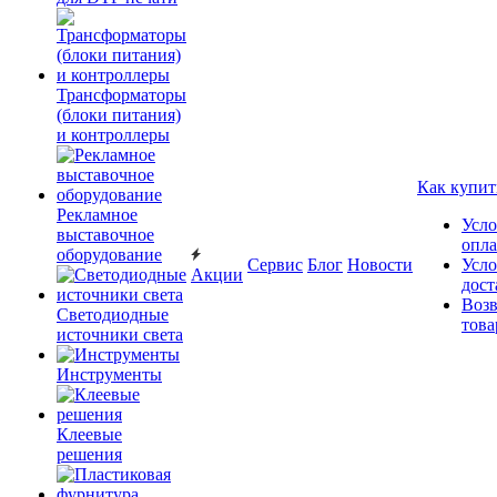
Трансформаторы
(блоки питания)
и контроллеры
Как купит
Рекламное
Усло
выставочное
опл
оборудование
Сервис
Блог
Новости
Усло
Акции
дост
Возв
Светодиодные
това
источники света
Инструменты
Клеевые
решения