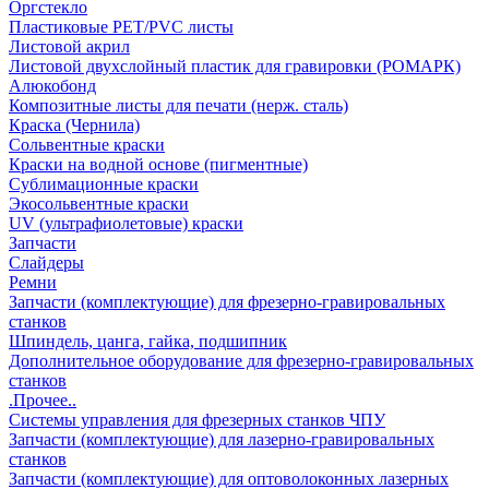
Оргстекло
Пластиковые PET/PVC листы
Листовой акрил
Листовой двухслойный пластик для гравировки (РОМАРК)
Алюкобонд
Композитные листы для печати (нерж. сталь)
Краска (Чернила)
Сольвентные краски
Краски на водной основе (пигментные)
Сублимационные краски
Экосольвентные краски
UV (ультрафиолетовые) краски
Запчасти
Слайдеры
Ремни
Запчасти (комплектующие) для фрезерно-гравировальных
станков
Шпиндель, цанга, гайка, подшипник
Дополнительное оборудование для фрезерно-гравировальных
станков
.Прочее..
Системы управления для фрезерных станков ЧПУ
Запчасти (комплектующие) для лазерно-гравировальных
станков
Запчасти (комплектующие) для оптоволоконных лазерных