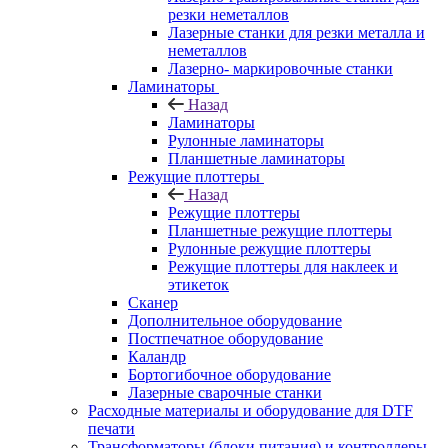
резки неметаллов
Лазерные станки для резки металла и
неметаллов
Лазерно- маркировочные станки
Ламинаторы
Назад
Ламинаторы
Рулонные ламинаторы
Планшетные ламинаторы
Режущие плоттеры
Назад
Режущие плоттеры
Планшетные режущие плоттеры
Рулонные режущие плоттеры
Режущие плоттеры для наклеек и
этикеток
Сканер
Дополнительное оборудование
Постпечатное оборудование
Каландр
Бортогибочное оборудование
Лазерные сварочные станки
Расходные материалы и оборудование для DTF
печати
Трансформаторы (блоки питания) и контроллеры