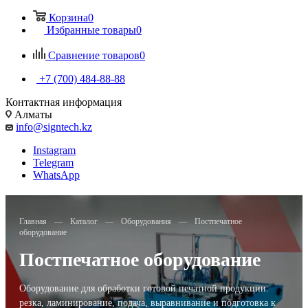
Корзина
0
Избранные товары
0
Сравнение товаров
0
+7 (700) 484-88-88
Контактная информация
Алматы
info@signtech.kz
Instagram
Telegram
WhatsApp
Главная
—
Каталог
—
Оборудования
—
Постпечатное
оборудование
Постпечатное оборудование
Оборудование для обработки готовой печатной продукции:
резка, ламинирование, подача, выравнивание и подготовка к