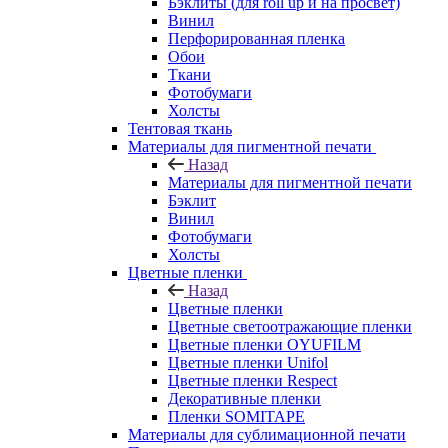
Бэклиты (для roll up и на просвет)
Винил
Перфорированная пленка
Обои
Ткани
Фотобумаги
Холсты
Тентовая ткань
Материалы для пигментной печати
Назад
Материалы для пигментной печати
Бэклит
Винил
Фотобумаги
Холсты
Цветные пленки
Назад
Цветные пленки
Цветные светоотражающие пленки
Цветные пленки OYUFILM
Цветные пленки Unifol
Цветные пленки Respect
Декоративные пленки
Пленки SOMITAPE
Материалы для сублимационной печати