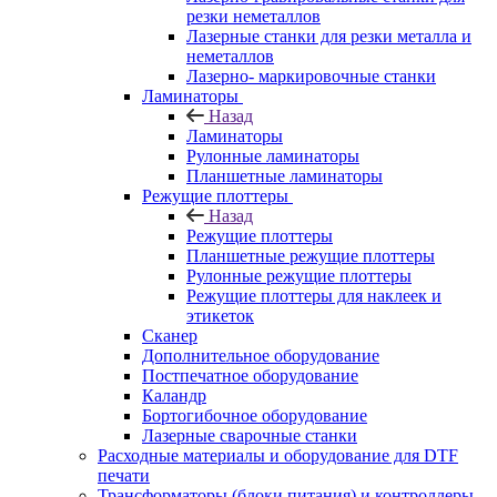
резки неметаллов
Лазерные станки для резки металла и
неметаллов
Лазерно- маркировочные станки
Ламинаторы
Назад
Ламинаторы
Рулонные ламинаторы
Планшетные ламинаторы
Режущие плоттеры
Назад
Режущие плоттеры
Планшетные режущие плоттеры
Рулонные режущие плоттеры
Режущие плоттеры для наклеек и
этикеток
Сканер
Дополнительное оборудование
Постпечатное оборудование
Каландр
Бортогибочное оборудование
Лазерные сварочные станки
Расходные материалы и оборудование для DTF
печати
Трансформаторы (блоки питания) и контроллеры