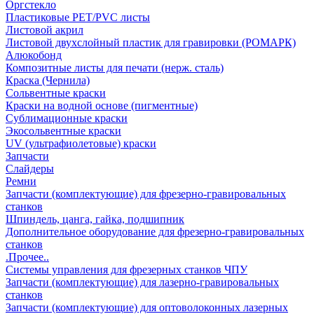
Оргстекло
Пластиковые PET/PVC листы
Листовой акрил
Листовой двухслойный пластик для гравировки (РОМАРК)
Алюкобонд
Композитные листы для печати (нерж. сталь)
Краска (Чернила)
Сольвентные краски
Краски на водной основе (пигментные)
Сублимационные краски
Экосольвентные краски
UV (ультрафиолетовые) краски
Запчасти
Слайдеры
Ремни
Запчасти (комплектующие) для фрезерно-гравировальных
станков
Шпиндель, цанга, гайка, подшипник
Дополнительное оборудование для фрезерно-гравировальных
станков
.Прочее..
Системы управления для фрезерных станков ЧПУ
Запчасти (комплектующие) для лазерно-гравировальных
станков
Запчасти (комплектующие) для оптоволоконных лазерных