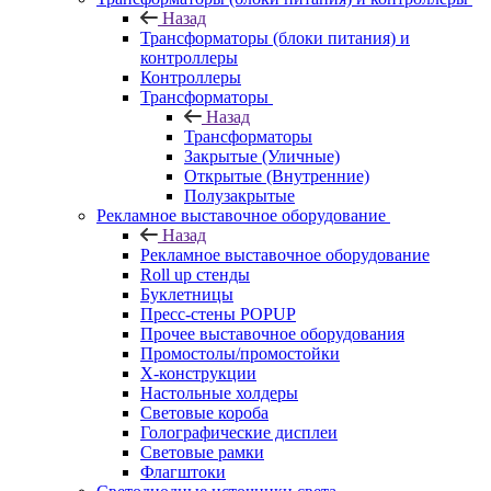
Назад
Трансформаторы (блоки питания) и
контроллеры
Контроллеры
Трансформаторы
Назад
Трансформаторы
Закрытые (Уличные)
Открытые (Внутренние)
Полузакрытые
Рекламное выставочное оборудование
Назад
Рекламное выставочное оборудование
Roll up стенды
Буклетницы
Пресс-стены POPUP
Прочее выставочное оборудования
Промостолы/промостойки
Х-конструкции
Настольные холдеры
Световые короба
Голографические дисплеи
Световые рамки
Флагштоки