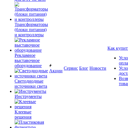
Трансформаторы
(блоки питания)
и контроллеры
Как купит
Рекламное
Усло
выставочное
опл
оборудование
Сервис
Блог
Новости
Усло
Акции
дост
Возв
Светодиодные
това
источники света
Инструменты
Клеевые
решения