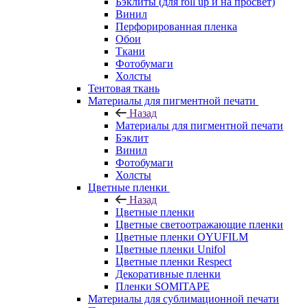
Бэклиты (для roll up и на просвет)
Винил
Перфорированная пленка
Обои
Ткани
Фотобумаги
Холсты
Тентовая ткань
Материалы для пигментной печати
Назад
Материалы для пигментной печати
Бэклит
Винил
Фотобумаги
Холсты
Цветные пленки
Назад
Цветные пленки
Цветные светоотражающие пленки
Цветные пленки OYUFILM
Цветные пленки Unifol
Цветные пленки Respect
Декоративные пленки
Пленки SOMITAPE
Материалы для сублимационной печати