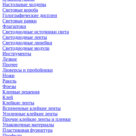
Настольные холдеры
Световые короба
Голографические дисплеи
Световые рамки
Флагштоки
Светодиодные источники света
Светодиодные ленты
Светодиодные линейки
Светодиодные модули
Инструменты
Лезвие
Прочее
Люверсы и пробойники
Ножи
Ракель
Фрезы
Клеевые решения
Клей
Клейкие ленты
Вспененные клейкие ленты
Усиленные клейкие ленты
Прочие клейкие ленты и пленки
Упаковочные материалы
Пластиковая фурнитура
Профили