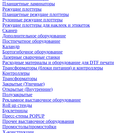
Планшетные ламинаторы
Режущие плоттеры
Планшетные режущие плоттеры
Рулонные режущие плоттеры
Режущие плоттеры для наклеек и этикеток
Сканер
Дополнительное оборудование
Постпечатное оборудование
Каландр
Бортогибочное оборудование
Лазерные сварочные станки
Расходные материалы и оборудование для DTF печати
Трансформаторы (блоки питания) и контроллеры
Контроллеры
Трансформаторы
Закрытые (Уличные)
Открытые (Внутренние)
Полузакрытые
Рекламное выставочное оборудование
Roll up стенды
Буклетницы
Пресс-стены POPUP
Прочее выставочное оборудования
Промостолы/промостойки
Х-конструкции