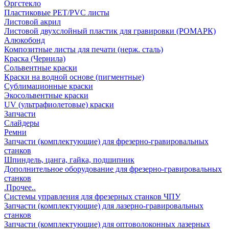
Оргстекло
Пластиковые PET/PVC листы
Листовой акрил
Листовой двухслойный пластик для гравировки (РОМАРК)
Алюкобонд
Композитные листы для печати (нерж. сталь)
Краска (Чернила)
Сольвентные краски
Краски на водной основе (пигментные)
Сублимационные краски
Экосольвентные краски
UV (ультрафиолетовые) краски
Запчасти
Слайдеры
Ремни
Запчасти (комплектующие) для фрезерно-гравировальных
станков
Шпиндель, цанга, гайка, подшипник
Дополнительное оборудование для фрезерно-гравировальных
станков
.Прочее..
Системы управления для фрезерных станков ЧПУ
Запчасти (комплектующие) для лазерно-гравировальных
станков
Запчасти (комплектующие) для оптоволоконных лазерных