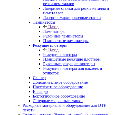
резки неметаллов
Лазерные станки для резки металла и
неметаллов
Лазерно- маркировочные станки
Ламинаторы
Назад
Ламинаторы
Рулонные ламинаторы
Планшетные ламинаторы
Режущие плоттеры
Назад
Режущие плоттеры
Планшетные режущие плоттеры
Рулонные режущие плоттеры
Режущие плоттеры для наклеек и
этикеток
Сканер
Дополнительное оборудование
Постпечатное оборудование
Каландр
Бортогибочное оборудование
Лазерные сварочные станки
Расходные материалы и оборудование для DTF
печати
Трансформаторы (блоки питания) и контроллеры