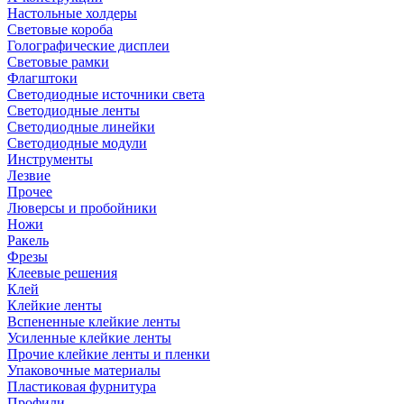
Настольные холдеры
Световые короба
Голографические дисплеи
Световые рамки
Флагштоки
Светодиодные источники света
Светодиодные ленты
Светодиодные линейки
Светодиодные модули
Инструменты
Лезвие
Прочее
Люверсы и пробойники
Ножи
Ракель
Фрезы
Клеевые решения
Клей
Клейкие ленты
Вспененные клейкие ленты
Усиленные клейкие ленты
Прочие клейкие ленты и пленки
Упаковочные материалы
Пластиковая фурнитура
Профили