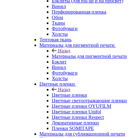
Бэклиты (для roll up и на просвет)
Винил
Перфорированная пленка
Обои
Ткани
Фотобумаги
Холсты
Тентовая ткань
Материалы для пигментной печати
Назад
Материалы для пигментной печати
Бэклит
Винил
Фотобумаги
Холсты
Цветные пленки
Назад
Цветные пленки
Цветные светоотражающие пленки
Цветные пленки OYUFILM
Цветные пленки Unifol
Цветные пленки Respect
Декоративные пленки
Пленки SOMITAPE
Материалы для сублимационной печати