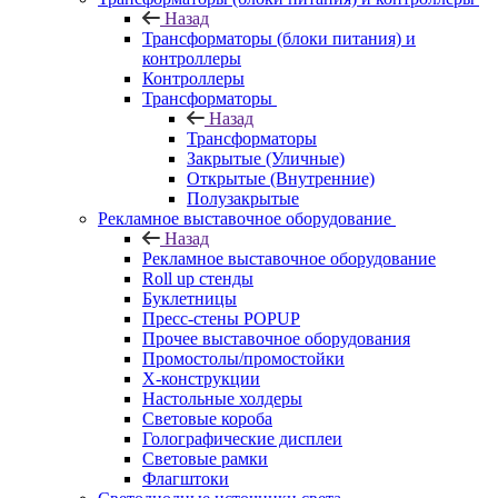
Назад
Трансформаторы (блоки питания) и
контроллеры
Контроллеры
Трансформаторы
Назад
Трансформаторы
Закрытые (Уличные)
Открытые (Внутренние)
Полузакрытые
Рекламное выставочное оборудование
Назад
Рекламное выставочное оборудование
Roll up стенды
Буклетницы
Пресс-стены POPUP
Прочее выставочное оборудования
Промостолы/промостойки
Х-конструкции
Настольные холдеры
Световые короба
Голографические дисплеи
Световые рамки
Флагштоки