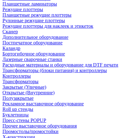
Планшетные ламинаторы
Режущие плоттеры
Планшетные режущие плоттеры
Рулонные режущие плоттеры
Режущие плоттеры для наклеек и этикеток
Сканер
Дополнительное оборудование
Постпечатное оборудование
Каландр
Бортогибочное оборудование
Лазерные сварочные станки
Расходные материалы и оборудование для DTF печати
Трансформаторы (блоки питания) и контроллеры
Контроллеры
Трансформаторы
Закрытые (Уличные)
Открытые (Внутренние)
Полузакрытые
Рекламное выставочное оборудование
Roll up стенды
Буклетницы
Пресс-стены POPUP
Прочее выставочное оборудования
Промостолы/промостойки
Х-конструкции