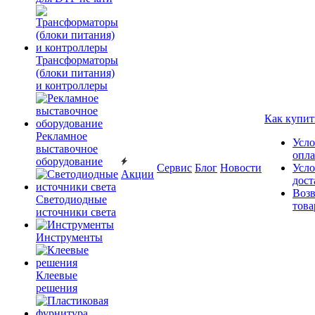
Трансформаторы
(блоки питания)
и контроллеры
Как купит
Рекламное
Усло
выставочное
опл
оборудование
Сервис
Блог
Новости
Усло
Акции
дост
Возв
Светодиодные
това
источники света
Инструменты
Клеевые
решения