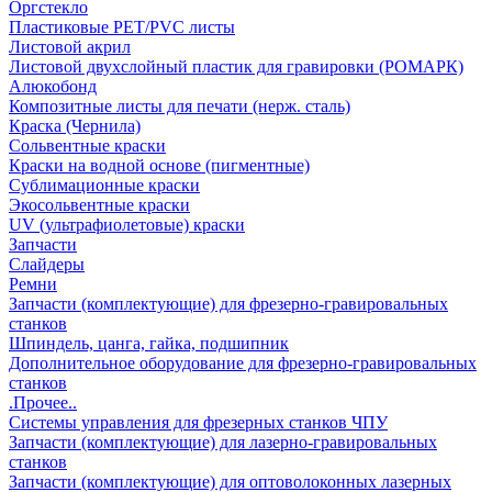
Оргстекло
Пластиковые PET/PVC листы
Листовой акрил
Листовой двухслойный пластик для гравировки (РОМАРК)
Алюкобонд
Композитные листы для печати (нерж. сталь)
Краска (Чернила)
Сольвентные краски
Краски на водной основе (пигментные)
Сублимационные краски
Экосольвентные краски
UV (ультрафиолетовые) краски
Запчасти
Слайдеры
Ремни
Запчасти (комплектующие) для фрезерно-гравировальных
станков
Шпиндель, цанга, гайка, подшипник
Дополнительное оборудование для фрезерно-гравировальных
станков
.Прочее..
Системы управления для фрезерных станков ЧПУ
Запчасти (комплектующие) для лазерно-гравировальных
станков
Запчасти (комплектующие) для оптоволоконных лазерных