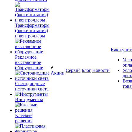
Трансформаторы
(блоки питания)
и контроллеры
Как купит
Рекламное
Усло
выставочное
опл
оборудование
Сервис
Блог
Новости
Усло
Акции
дост
Возв
Светодиодные
това
источники света
Инструменты
Клеевые
решения