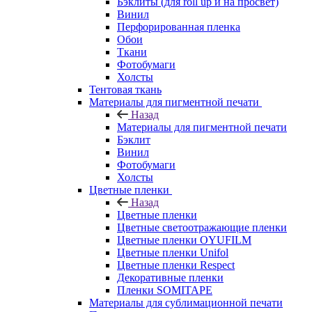
Бэклиты (для roll up и на просвет)
Винил
Перфорированная пленка
Обои
Ткани
Фотобумаги
Холсты
Тентовая ткань
Материалы для пигментной печати
Назад
Материалы для пигментной печати
Бэклит
Винил
Фотобумаги
Холсты
Цветные пленки
Назад
Цветные пленки
Цветные светоотражающие пленки
Цветные пленки OYUFILM
Цветные пленки Unifol
Цветные пленки Respect
Декоративные пленки
Пленки SOMITAPE
Материалы для сублимационной печати