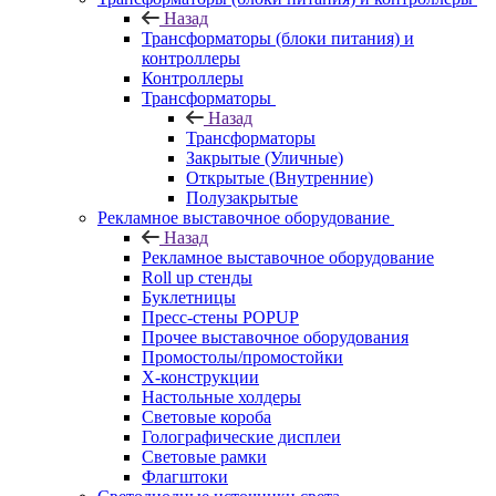
Назад
Трансформаторы (блоки питания) и
контроллеры
Контроллеры
Трансформаторы
Назад
Трансформаторы
Закрытые (Уличные)
Открытые (Внутренние)
Полузакрытые
Рекламное выставочное оборудование
Назад
Рекламное выставочное оборудование
Roll up стенды
Буклетницы
Пресс-стены POPUP
Прочее выставочное оборудования
Промостолы/промостойки
Х-конструкции
Настольные холдеры
Световые короба
Голографические дисплеи
Световые рамки
Флагштоки