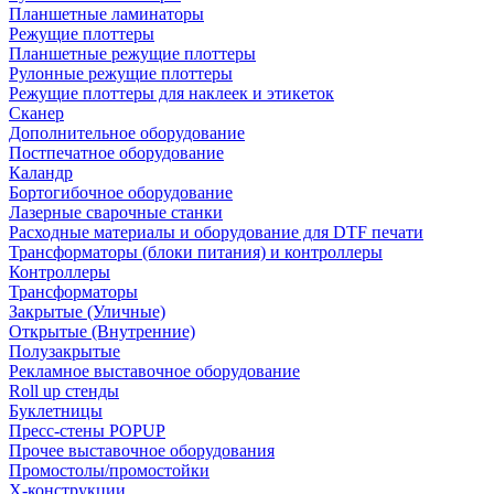
Планшетные ламинаторы
Режущие плоттеры
Планшетные режущие плоттеры
Рулонные режущие плоттеры
Режущие плоттеры для наклеек и этикеток
Сканер
Дополнительное оборудование
Постпечатное оборудование
Каландр
Бортогибочное оборудование
Лазерные сварочные станки
Расходные материалы и оборудование для DTF печати
Трансформаторы (блоки питания) и контроллеры
Контроллеры
Трансформаторы
Закрытые (Уличные)
Открытые (Внутренние)
Полузакрытые
Рекламное выставочное оборудование
Roll up стенды
Буклетницы
Пресс-стены POPUP
Прочее выставочное оборудования
Промостолы/промостойки
Х-конструкции