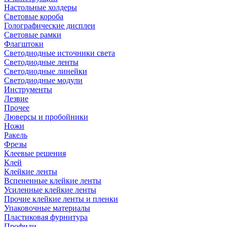
Настольные холдеры
Световые короба
Голографические дисплеи
Световые рамки
Флагштоки
Светодиодные источники света
Светодиодные ленты
Светодиодные линейки
Светодиодные модули
Инструменты
Лезвие
Прочее
Люверсы и пробойники
Ножи
Ракель
Фрезы
Клеевые решения
Клей
Клейкие ленты
Вспененные клейкие ленты
Усиленные клейкие ленты
Прочие клейкие ленты и пленки
Упаковочные материалы
Пластиковая фурнитура
Профили