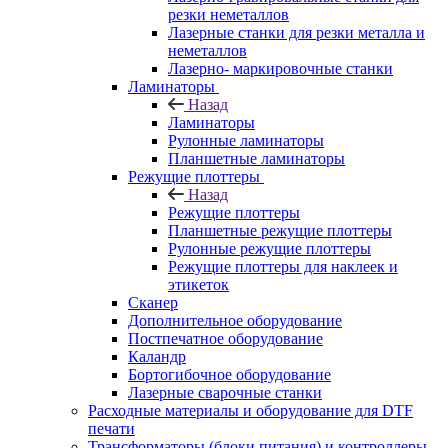
резки неметаллов
Лазерные станки для резки металла и
неметаллов
Лазерно- маркировочные станки
Ламинаторы
Назад
Ламинаторы
Рулонные ламинаторы
Планшетные ламинаторы
Режущие плоттеры
Назад
Режущие плоттеры
Планшетные режущие плоттеры
Рулонные режущие плоттеры
Режущие плоттеры для наклеек и
этикеток
Сканер
Дополнительное оборудование
Постпечатное оборудование
Каландр
Бортогибочное оборудование
Лазерные сварочные станки
Расходные материалы и оборудование для DTF
печати
Трансформаторы (блоки питания) и контроллеры