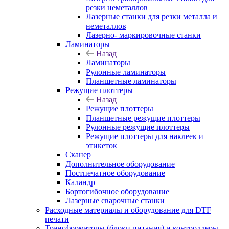
резки неметаллов
Лазерные станки для резки металла и
неметаллов
Лазерно- маркировочные станки
Ламинаторы
Назад
Ламинаторы
Рулонные ламинаторы
Планшетные ламинаторы
Режущие плоттеры
Назад
Режущие плоттеры
Планшетные режущие плоттеры
Рулонные режущие плоттеры
Режущие плоттеры для наклеек и
этикеток
Сканер
Дополнительное оборудование
Постпечатное оборудование
Каландр
Бортогибочное оборудование
Лазерные сварочные станки
Расходные материалы и оборудование для DTF
печати
Трансформаторы (блоки питания) и контроллеры