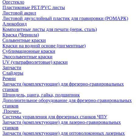
Оргстекло
Пластиковые PET/PVC листы
Листовой акрил
Листовой двухслойный пластик для гравировки (РОМАРК)
Алюкобонд
Композитные листы для печати (нерж. сталь)
Краска (Чернила)
Сольвентные краски
Краски на водной основе (пигментные)
Сублимационные краски
Экосольвентные краски
UV (ультрафиолетовые) краски
Запчасти
Слайдеры
Ремни
Запчасти (комплектующие) для фрезерно-гравировальных
станков
Шпиндель, цанга, гайка, подшипник
Дополнительное оборудование для фрезерно-гравировальных
станков
.Прочее..
Системы управления для фрезерных станков ЧПУ
Запчасти (комплектующие) для лазерно-гравировальных
станков
Запчасти (комплектующие) для оптоволоконных лазерных