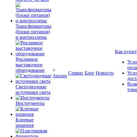
Трансформаторы
(блоки питания)
и контроллеры
Как купит
Рекламное
Усло
выставочное
опл
оборудование
Сервис
Блог
Новости
Усло
Акции
дост
Возв
Светодиодные
това
источники света
Инструменты
Клеевые
решения