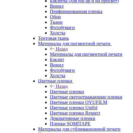
Бэклиты (для roll up и на просвет)
Винил
Перфорированная пленка
Обои
Ткани
Фотобумаги
Холсты
Тентовая ткань
Материалы для пигментной печати
Назад
Материалы для пигментной печати
Бэклит
Винил
Фотобумаги
Холсты
Цветные пленки
Назад
Цветные пленки
Цветные светоотражающие пленки
Цветные пленки OYUFILM
Цветные пленки Unifol
Цветные пленки Respect
Декоративные пленки
Пленки SOMITAPE
Материалы для сублимационной печати