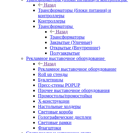
Назад
Трансформаторы (блоки питания) и
контроллеры
Контроллеры
Трансформаторы
Назад
Трансформаторы
Закрытые (Уличные)
Открытые (Внутренние)
Полузакрытые
Рекламное выставочное оборудование
Назад
Рекламное выставочное оборудование
Roll up стенды
Буклетницы
Пресс-стены POPUP
Прочее выставочное оборудования
Промостолы/промостойки
Х-конструкции
Настольные холдеры
Световые короба
Голографические дисплеи
Световые рамки
Флагштоки