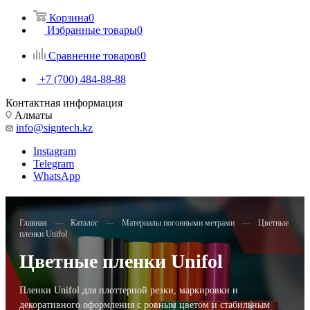
Корзина
0
Избранные товары
0
Сравнение товаров
0
+7 (700) 484-88-88
Контактная информация
Алматы
info@signtech.kz
Instagram
Telegram
WhatsApp
Главная
—
Каталог
—
Материалы погонными метрами
—
Цветные
пленки Unifol
Цветные пленки Unifol
Пленки Unifol для плоттерной резки, маркировки и
декоративного оформления с ровным цветом и стабильным