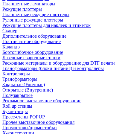
Планшетные ламинаторы
Режущие плоттеры
Планшетные режущие плоттеры
Рулонные режущие плоттеры
Режущие плоттеры для наклеек и этикеток
Сканер
Дополнительное оборудование
Постпечатное оборудование
Каландр
Бортогибочное оборудование
Лазерные сварочные станки
Расходные материалы и оборудование для DTF печати
Трансформаторы (блоки питания) и контроллеры
Контроллеры
Трансформаторы
Закрытые (Уличные)
Открытые (Внутренние)
Полузакрытые
Рекламное выставочное оборудование
Roll up стенды
Буклетницы
Пресс-стены POPUP
Прочее выставочное оборудования
Промостолы/промостойки
Х-конструкции