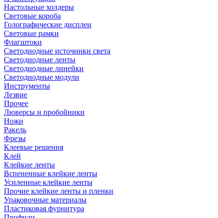
Настольные холдеры
Световые короба
Голографические дисплеи
Световые рамки
Флагштоки
Светодиодные источники света
Светодиодные ленты
Светодиодные линейки
Светодиодные модули
Инструменты
Лезвие
Прочее
Люверсы и пробойники
Ножи
Ракель
Фрезы
Клеевые решения
Клей
Клейкие ленты
Вспененные клейкие ленты
Усиленные клейкие ленты
Прочие клейкие ленты и пленки
Упаковочные материалы
Пластиковая фурнитура
Профили