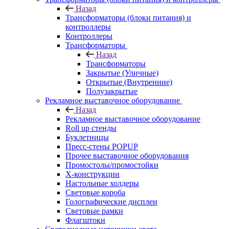
Назад
Трансформаторы (блоки питания) и
контроллеры
Контроллеры
Трансформаторы
Назад
Трансформаторы
Закрытые (Уличные)
Открытые (Внутренние)
Полузакрытые
Рекламное выставочное оборудование
Назад
Рекламное выставочное оборудование
Roll up стенды
Буклетницы
Пресс-стены POPUP
Прочее выставочное оборудования
Промостолы/промостойки
Х-конструкции
Настольные холдеры
Световые короба
Голографические дисплеи
Световые рамки
Флагштоки