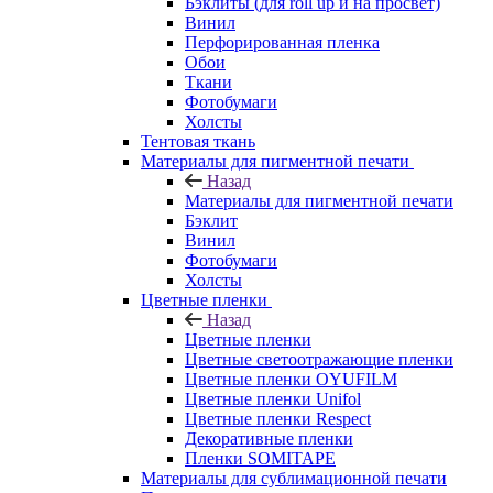
Бэклиты (для roll up и на просвет)
Винил
Перфорированная пленка
Обои
Ткани
Фотобумаги
Холсты
Тентовая ткань
Материалы для пигментной печати
Назад
Материалы для пигментной печати
Бэклит
Винил
Фотобумаги
Холсты
Цветные пленки
Назад
Цветные пленки
Цветные светоотражающие пленки
Цветные пленки OYUFILM
Цветные пленки Unifol
Цветные пленки Respect
Декоративные пленки
Пленки SOMITAPE
Материалы для сублимационной печати