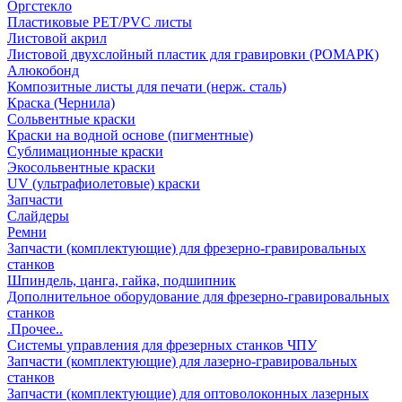
Оргстекло
Пластиковые PET/PVC листы
Листовой акрил
Листовой двухслойный пластик для гравировки (РОМАРК)
Алюкобонд
Композитные листы для печати (нерж. сталь)
Краска (Чернила)
Сольвентные краски
Краски на водной основе (пигментные)
Сублимационные краски
Экосольвентные краски
UV (ультрафиолетовые) краски
Запчасти
Слайдеры
Ремни
Запчасти (комплектующие) для фрезерно-гравировальных
станков
Шпиндель, цанга, гайка, подшипник
Дополнительное оборудование для фрезерно-гравировальных
станков
.Прочее..
Системы управления для фрезерных станков ЧПУ
Запчасти (комплектующие) для лазерно-гравировальных
станков
Запчасти (комплектующие) для оптоволоконных лазерных