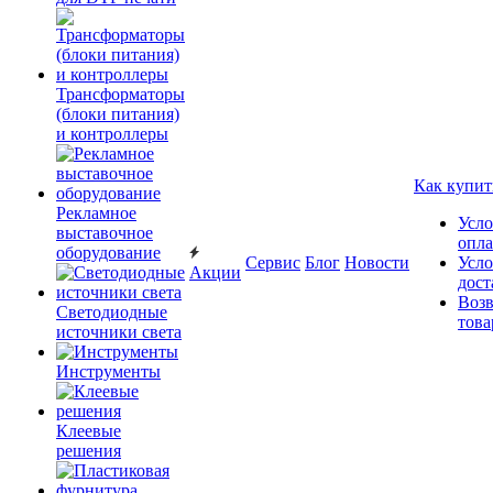
Трансформаторы
(блоки питания)
и контроллеры
Как купит
Рекламное
Усло
выставочное
опл
оборудование
Сервис
Блог
Новости
Усло
Акции
дост
Возв
Светодиодные
това
источники света
Инструменты
Клеевые
решения