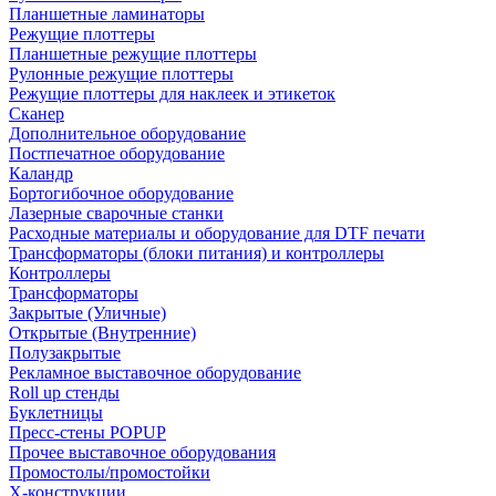
Планшетные ламинаторы
Режущие плоттеры
Планшетные режущие плоттеры
Рулонные режущие плоттеры
Режущие плоттеры для наклеек и этикеток
Сканер
Дополнительное оборудование
Постпечатное оборудование
Каландр
Бортогибочное оборудование
Лазерные сварочные станки
Расходные материалы и оборудование для DTF печати
Трансформаторы (блоки питания) и контроллеры
Контроллеры
Трансформаторы
Закрытые (Уличные)
Открытые (Внутренние)
Полузакрытые
Рекламное выставочное оборудование
Roll up стенды
Буклетницы
Пресс-стены POPUP
Прочее выставочное оборудования
Промостолы/промостойки
Х-конструкции