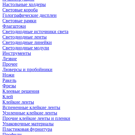
Настольные холдеры
Световые короба
Голографические дисплеи
Световые рамки
Флагштоки
Светодиодные источники света
Светодиодные ленты
Светодиодные линейки
Светодиодные модули
Инструменты
Лезвие
Прочее
Люверсы и пробойники
Ножи
Ракель
Фрезы
Клеевые решения
Клей
Клейкие ленты
Вспененные клейкие ленты
Усиленные клейкие ленты
Прочие клейкие ленты и пленки
Упаковочные материалы
Пластиковая фурнитура
Профили