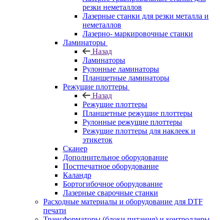
резки неметаллов
Лазерные станки для резки металла и
неметаллов
Лазерно- маркировочные станки
Ламинаторы
Назад
Ламинаторы
Рулонные ламинаторы
Планшетные ламинаторы
Режущие плоттеры
Назад
Режущие плоттеры
Планшетные режущие плоттеры
Рулонные режущие плоттеры
Режущие плоттеры для наклеек и
этикеток
Сканер
Дополнительное оборудование
Постпечатное оборудование
Каландр
Бортогибочное оборудование
Лазерные сварочные станки
Расходные материалы и оборудование для DTF
печати
Трансформаторы (блоки питания) и контроллеры