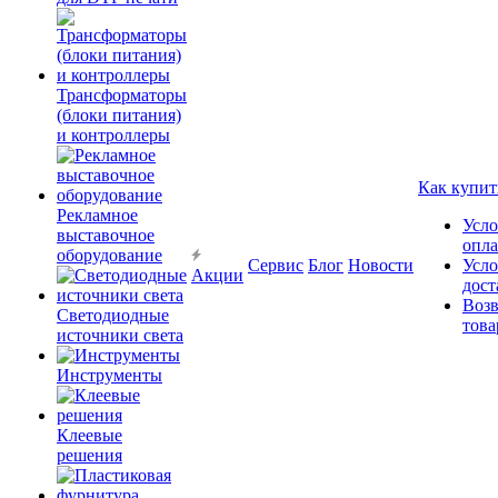
Трансформаторы
(блоки питания)
и контроллеры
Как купит
Рекламное
Усло
выставочное
опл
оборудование
Сервис
Блог
Новости
Усло
Акции
дост
Возв
Светодиодные
това
источники света
Инструменты
Клеевые
решения