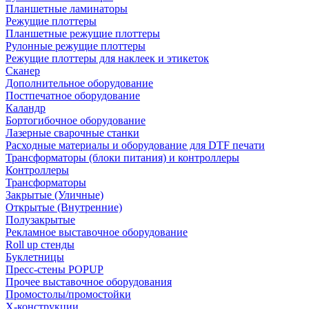
Планшетные ламинаторы
Режущие плоттеры
Планшетные режущие плоттеры
Рулонные режущие плоттеры
Режущие плоттеры для наклеек и этикеток
Сканер
Дополнительное оборудование
Постпечатное оборудование
Каландр
Бортогибочное оборудование
Лазерные сварочные станки
Расходные материалы и оборудование для DTF печати
Трансформаторы (блоки питания) и контроллеры
Контроллеры
Трансформаторы
Закрытые (Уличные)
Открытые (Внутренние)
Полузакрытые
Рекламное выставочное оборудование
Roll up стенды
Буклетницы
Пресс-стены POPUP
Прочее выставочное оборудования
Промостолы/промостойки
Х-конструкции