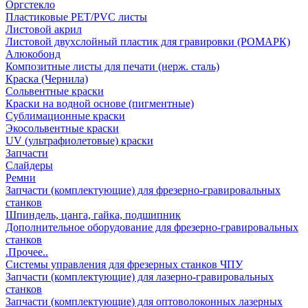
Оргстекло
Пластиковые PET/PVC листы
Листовой акрил
Листовой двухслойный пластик для гравировки (РОМАРК)
Алюкобонд
Композитные листы для печати (нерж. сталь)
Краска (Чернила)
Сольвентные краски
Краски на водной основе (пигментные)
Сублимационные краски
Экосольвентные краски
UV (ультрафиолетовые) краски
Запчасти
Слайдеры
Ремни
Запчасти (комплектующие) для фрезерно-гравировальных
станков
Шпиндель, цанга, гайка, подшипник
Дополнительное оборудование для фрезерно-гравировальных
станков
.Прочее..
Системы управления для фрезерных станков ЧПУ
Запчасти (комплектующие) для лазерно-гравировальных
станков
Запчасти (комплектующие) для оптоволоконных лазерных