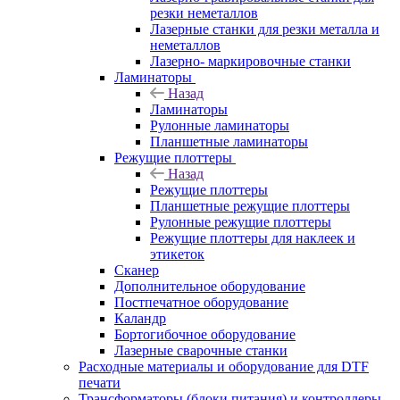
резки неметаллов
Лазерные станки для резки металла и
неметаллов
Лазерно- маркировочные станки
Ламинаторы
Назад
Ламинаторы
Рулонные ламинаторы
Планшетные ламинаторы
Режущие плоттеры
Назад
Режущие плоттеры
Планшетные режущие плоттеры
Рулонные режущие плоттеры
Режущие плоттеры для наклеек и
этикеток
Сканер
Дополнительное оборудование
Постпечатное оборудование
Каландр
Бортогибочное оборудование
Лазерные сварочные станки
Расходные материалы и оборудование для DTF
печати
Трансформаторы (блоки питания) и контроллеры