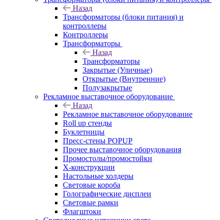
Назад
Трансформаторы (блоки питания) и
контроллеры
Контроллеры
Трансформаторы
Назад
Трансформаторы
Закрытые (Уличные)
Открытые (Внутренние)
Полузакрытые
Рекламное выставочное оборудование
Назад
Рекламное выставочное оборудование
Roll up стенды
Буклетницы
Пресс-стены POPUP
Прочее выставочное оборудования
Промостолы/промостойки
Х-конструкции
Настольные холдеры
Световые короба
Голографические дисплеи
Световые рамки
Флагштоки