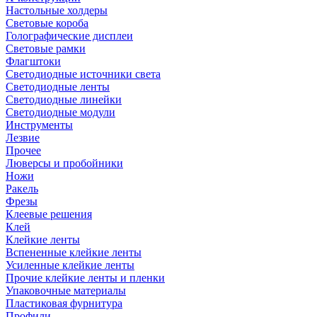
Настольные холдеры
Световые короба
Голографические дисплеи
Световые рамки
Флагштоки
Светодиодные источники света
Светодиодные ленты
Светодиодные линейки
Светодиодные модули
Инструменты
Лезвие
Прочее
Люверсы и пробойники
Ножи
Ракель
Фрезы
Клеевые решения
Клей
Клейкие ленты
Вспененные клейкие ленты
Усиленные клейкие ленты
Прочие клейкие ленты и пленки
Упаковочные материалы
Пластиковая фурнитура
Профили