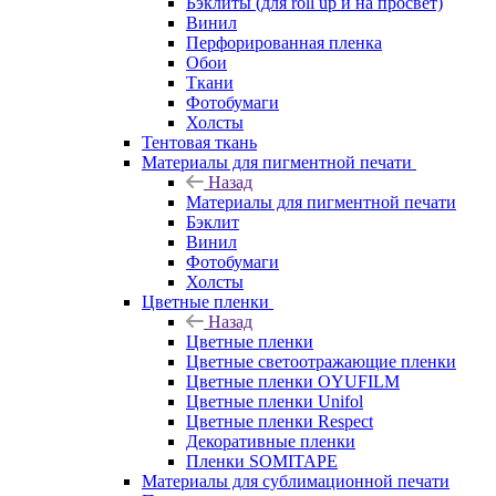
Бэклиты (для roll up и на просвет)
Винил
Перфорированная пленка
Обои
Ткани
Фотобумаги
Холсты
Тентовая ткань
Материалы для пигментной печати
Назад
Материалы для пигментной печати
Бэклит
Винил
Фотобумаги
Холсты
Цветные пленки
Назад
Цветные пленки
Цветные светоотражающие пленки
Цветные пленки OYUFILM
Цветные пленки Unifol
Цветные пленки Respect
Декоративные пленки
Пленки SOMITAPE
Материалы для сублимационной печати