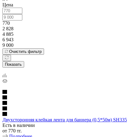
Цена
770
2 828
4 885
6 943
9 000
Очистить фильтр
Показать
Двухсторонняя клейкая лента для баннера (0,5*50м) SH335
Есть в наличии
от
770 тг.
Подробнее