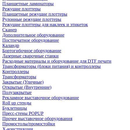
Планшетные ламинаторы
Режущие плоттеры
Планшетные режущие плоттеры
Рулонные режущие плоттеры
Режущие плоттеры для наклеек и этикеток
Сканер
Дополнительное оборудование
Постпечатное оборудование
Каландр
Бортогибочное оборудование
Лазерные сварочные станки
Расходные материалы и оборудование для DTF печати
Трансформаторы (блоки питания) и контроллеры
Контроллеры
Трансформаторы
Закрытые (Уличные)
Открытые (Внутренние)
Полузакрытые
Рекламное выставочное оборудование
Roll up стенды
Буклетницы
Пресс-стены POPUP
Прочее выставочное оборудования
Промостолы/промостойки
Х-конструкции