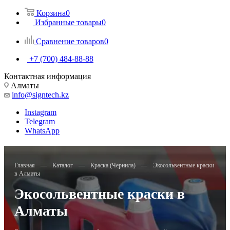
Корзина
0
Избранные товары
0
Сравнение товаров
0
+7 (700) 484-88-88
Контактная информация
Алматы
info@signtech.kz
Instagram
Telegram
WhatsApp
Главная
—
Каталог
—
Краска (Чернила)
—
Экосольвентные краски
в Алматы
Экосольвентные краски в
Алматы