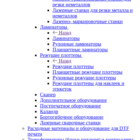
резки неметаллов
Лазерные станки для резки металла и
неметаллов
Лазерно- маркировочные станки
Ламинаторы
Назад
Ламинаторы
Рулонные ламинаторы
Планшетные ламинаторы
Режущие плоттеры
Назад
Режущие плоттеры
Планшетные режущие плоттеры
Рулонные режущие плоттеры
Режущие плоттеры для наклеек и
этикеток
Сканер
Дополнительное оборудование
Постпечатное оборудование
Каландр
Бортогибочное оборудование
Лазерные сварочные станки
Расходные материалы и оборудование для DTF
печати
Трансформаторы (блоки питания) и контроллеры