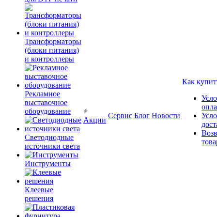
Трансформаторы
(блоки питания)
и контроллеры
Как купит
Рекламное
Усло
выставочное
опл
оборудование
Сервис
Блог
Новости
Усло
Акции
дост
Возв
Светодиодные
това
источники света
Инструменты
Клеевые
решения