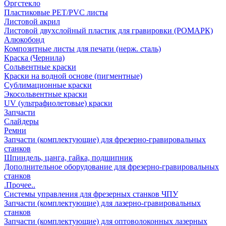
Оргстекло
Пластиковые PET/PVC листы
Листовой акрил
Листовой двухслойный пластик для гравировки (РОМАРК)
Алюкобонд
Композитные листы для печати (нерж. сталь)
Краска (Чернила)
Сольвентные краски
Краски на водной основе (пигментные)
Сублимационные краски
Экосольвентные краски
UV (ультрафиолетовые) краски
Запчасти
Слайдеры
Ремни
Запчасти (комплектующие) для фрезерно-гравировальных
станков
Шпиндель, цанга, гайка, подшипник
Дополнительное оборудование для фрезерно-гравировальных
станков
.Прочее..
Системы управления для фрезерных станков ЧПУ
Запчасти (комплектующие) для лазерно-гравировальных
станков
Запчасти (комплектующие) для оптоволоконных лазерных