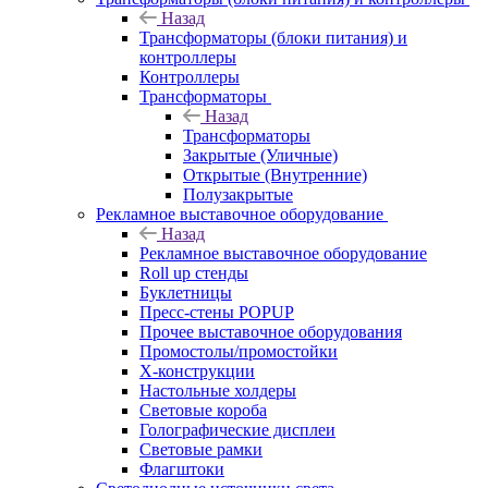
Назад
Трансформаторы (блоки питания) и
контроллеры
Контроллеры
Трансформаторы
Назад
Трансформаторы
Закрытые (Уличные)
Открытые (Внутренние)
Полузакрытые
Рекламное выставочное оборудование
Назад
Рекламное выставочное оборудование
Roll up стенды
Буклетницы
Пресс-стены POPUP
Прочее выставочное оборудования
Промостолы/промостойки
Х-конструкции
Настольные холдеры
Световые короба
Голографические дисплеи
Световые рамки
Флагштоки