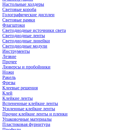
Настольные холдеры
Световые короба
Голографические дисплеи
Световые рамки
Флагштоки
Светодиодные источники света
Светодиодные ленты
Светодиодные линейки
Светодиодные модули
Инструменты
Лезвие
Прочее
Люверсы и пробойники
Ножи
Ракель
Фрезы
Клеевые решения
Клей
Клейкие ленты
Вспененные клейкие ленты
Усиленные клейкие ленты
Прочие клейкие ленты и пленки
Упаковочные материалы
Пластиковая фурнитура
Профили