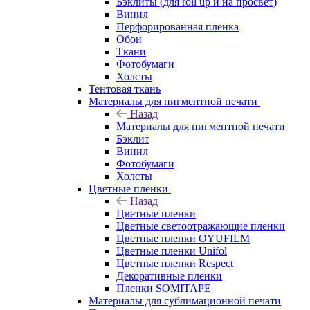
Бэклиты (для roll up и на просвет)
Винил
Перфорированная пленка
Обои
Ткани
Фотобумаги
Холсты
Тентовая ткань
Материалы для пигментной печати
Назад
Материалы для пигментной печати
Бэклит
Винил
Фотобумаги
Холсты
Цветные пленки
Назад
Цветные пленки
Цветные светоотражающие пленки
Цветные пленки OYUFILM
Цветные пленки Unifol
Цветные пленки Respect
Декоративные пленки
Пленки SOMITAPE
Материалы для сублимационной печати