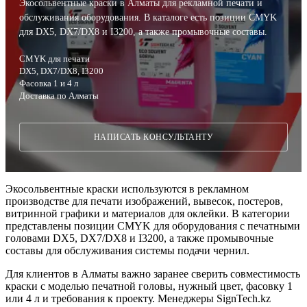
Экосольвентные краски в Алматы для рекламной печати и
обслуживания оборудования. В каталоге есть позиции CMYK
для DX5, DX7/DX8 и I3200, а также промывочные составы.
CMYK для печати
DX5, DX7/DX8, I3200
Фасовка 1 и 4 л
Доставка по Алматы
НАПИСАТЬ КОНСУЛЬТАНТУ
Экосольвентные краски используются в рекламном
производстве для печати изображений, вывесок, постеров,
витринной графики и материалов для оклейки. В категории
представлены позиции CMYK для оборудования с печатными
головами DX5, DX7/DX8 и I3200, а также промывочные
составы для обслуживания системы подачи чернил.
Для клиентов в Алматы важно заранее сверить совместимость
краски с моделью печатной головы, нужный цвет, фасовку 1
или 4 л и требования к проекту. Менеджеры SignTech.kz