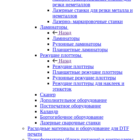
резки неметаллов
Лазерные станки для резки металла и
неметаллов
Лазерно- маркировочные станки
Ламинаторы
Назад
Ламинаторы
Рулонные ламинаторы
Планшетные ламинаторы
Режущие плоттеры
Назад
Режущие плоттеры
Планшетные режущие плоттеры
Рулонные режущие плоттеры
Режущие плоттеры для наклеек и
этикеток
Сканер
Дополнительное оборудование
Постпечатное оборудование
Каландр
Бортогибочное оборудование
Лазерные сварочные станки
Расходные материалы и оборудование для DTF
печати
Трансформаторы (блоки питания) и контроллеры