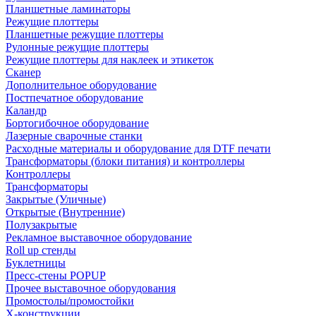
Планшетные ламинаторы
Режущие плоттеры
Планшетные режущие плоттеры
Рулонные режущие плоттеры
Режущие плоттеры для наклеек и этикеток
Сканер
Дополнительное оборудование
Постпечатное оборудование
Каландр
Бортогибочное оборудование
Лазерные сварочные станки
Расходные материалы и оборудование для DTF печати
Трансформаторы (блоки питания) и контроллеры
Контроллеры
Трансформаторы
Закрытые (Уличные)
Открытые (Внутренние)
Полузакрытые
Рекламное выставочное оборудование
Roll up стенды
Буклетницы
Пресс-стены POPUP
Прочее выставочное оборудования
Промостолы/промостойки
Х-конструкции