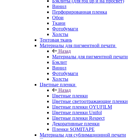
Бэклиты (для roll up и на просвет)
Винил
Перфорированная пленка
Обои
Ткани
Фотобумаги
Холсты
Тентовая ткань
Материалы для пигментной печати
Назад
Материалы для пигментной печати
Бэклит
Винил
Фотобумаги
Холсты
Цветные пленки
Назад
Цветные пленки
Цветные светоотражающие пленки
Цветные пленки OYUFILM
Цветные пленки Unifol
Цветные пленки Respect
Декоративные пленки
Пленки SOMITAPE
Материалы для сублимационной печати