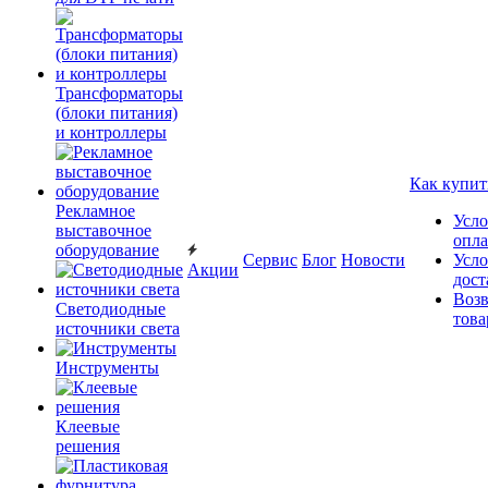
Трансформаторы
(блоки питания)
и контроллеры
Как купит
Рекламное
Усло
выставочное
опл
оборудование
Сервис
Блог
Новости
Усло
Акции
дост
Возв
Светодиодные
това
источники света
Инструменты
Клеевые
решения