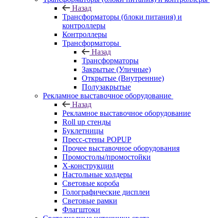
Назад
Трансформаторы (блоки питания) и
контроллеры
Контроллеры
Трансформаторы
Назад
Трансформаторы
Закрытые (Уличные)
Открытые (Внутренние)
Полузакрытые
Рекламное выставочное оборудование
Назад
Рекламное выставочное оборудование
Roll up стенды
Буклетницы
Пресс-стены POPUP
Прочее выставочное оборудования
Промостолы/промостойки
Х-конструкции
Настольные холдеры
Световые короба
Голографические дисплеи
Световые рамки
Флагштоки