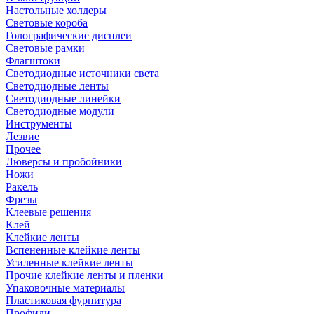
Настольные холдеры
Световые короба
Голографические дисплеи
Световые рамки
Флагштоки
Светодиодные источники света
Светодиодные ленты
Светодиодные линейки
Светодиодные модули
Инструменты
Лезвие
Прочее
Люверсы и пробойники
Ножи
Ракель
Фрезы
Клеевые решения
Клей
Клейкие ленты
Вспененные клейкие ленты
Усиленные клейкие ленты
Прочие клейкие ленты и пленки
Упаковочные материалы
Пластиковая фурнитура
Профили