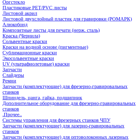
Оргстекло
Пластиковые PET/PVC листы
Листовой акрил
Листовой двухслойный пластик для гравировки (РОМАРК)
Алюкобонд
Композитные листы для печати (нерж. сталь)
Краска (Чернила)
Сольвентные краски
Краски на водной основе (пигментные)
Сублимационные краски
Экосольвентные краски
UV (ультрафиолетовые) краски
Запчасти
Слайдеры
Ремни
Запчасти (комплектующие) для фрезерно-гравировальных
станков
Шпиндель, цанга, гайка, подшипник
Дополнительное оборудование для фрезерно-гравировальных
станков
.Прочее..
Системы управления для фрезерных станков ЧПУ
Запчасти (комплектующие) для лазерно-гравировальных
станков
Запчасти (комплектующие) для оптоволоконных лазерных