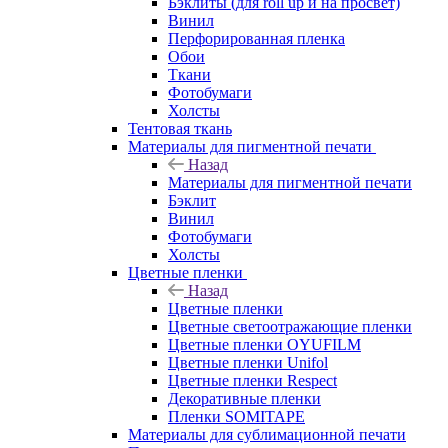
Бэклиты (для roll up и на просвет)
Винил
Перфорированная пленка
Обои
Ткани
Фотобумаги
Холсты
Тентовая ткань
Материалы для пигментной печати
Назад
Материалы для пигментной печати
Бэклит
Винил
Фотобумаги
Холсты
Цветные пленки
Назад
Цветные пленки
Цветные светоотражающие пленки
Цветные пленки OYUFILM
Цветные пленки Unifol
Цветные пленки Respect
Декоративные пленки
Пленки SOMITAPE
Материалы для сублимационной печати