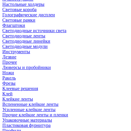
Настольные холдеры
Световые короба
Голографические дисплеи
Световые рамки
Флагштоки
Светодиодные источники света
Светодиодные ленты
Светодиодные линейки
Светодиодные модули
Инструменты
Лезвие
Прочее
Люверсы и пробойники
Ножи
Ракель
Фрезы
Клеевые решения
Клей
Клейкие ленты
Вспененные клейкие ленты
Усиленные клейкие ленты
Прочие клейкие ленты и пленки
Упаковочные материалы
Пластиковая фурнитура
Профили