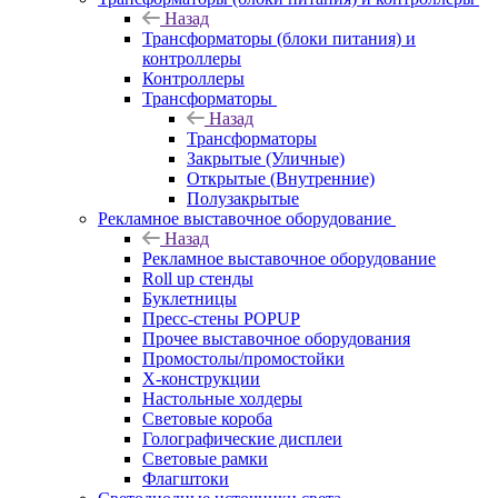
Назад
Трансформаторы (блоки питания) и
контроллеры
Контроллеры
Трансформаторы
Назад
Трансформаторы
Закрытые (Уличные)
Открытые (Внутренние)
Полузакрытые
Рекламное выставочное оборудование
Назад
Рекламное выставочное оборудование
Roll up стенды
Буклетницы
Пресс-стены POPUP
Прочее выставочное оборудования
Промостолы/промостойки
Х-конструкции
Настольные холдеры
Световые короба
Голографические дисплеи
Световые рамки
Флагштоки