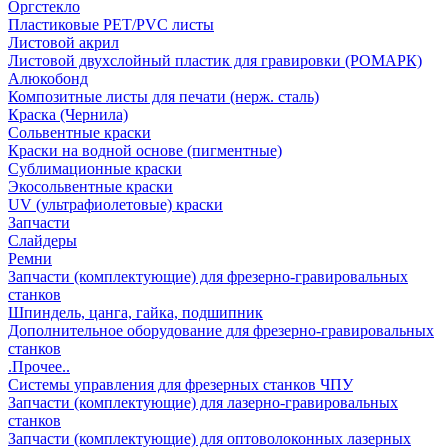
Оргстекло
Пластиковые PET/PVC листы
Листовой акрил
Листовой двухслойный пластик для гравировки (РОМАРК)
Алюкобонд
Композитные листы для печати (нерж. сталь)
Краска (Чернила)
Сольвентные краски
Краски на водной основе (пигментные)
Сублимационные краски
Экосольвентные краски
UV (ультрафиолетовые) краски
Запчасти
Слайдеры
Ремни
Запчасти (комплектующие) для фрезерно-гравировальных
станков
Шпиндель, цанга, гайка, подшипник
Дополнительное оборудование для фрезерно-гравировальных
станков
.Прочее..
Системы управления для фрезерных станков ЧПУ
Запчасти (комплектующие) для лазерно-гравировальных
станков
Запчасти (комплектующие) для оптоволоконных лазерных