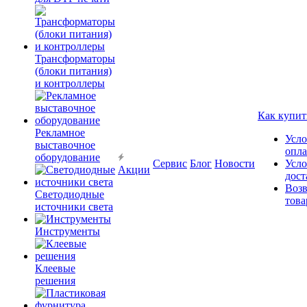
Трансформаторы
(блоки питания)
и контроллеры
Как купит
Рекламное
Усло
выставочное
опл
оборудование
Сервис
Блог
Новости
Усло
Акции
дост
Возв
Светодиодные
това
источники света
Инструменты
Клеевые
решения