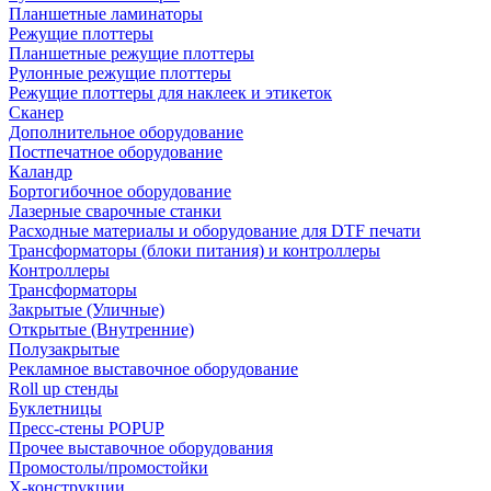
Планшетные ламинаторы
Режущие плоттеры
Планшетные режущие плоттеры
Рулонные режущие плоттеры
Режущие плоттеры для наклеек и этикеток
Сканер
Дополнительное оборудование
Постпечатное оборудование
Каландр
Бортогибочное оборудование
Лазерные сварочные станки
Расходные материалы и оборудование для DTF печати
Трансформаторы (блоки питания) и контроллеры
Контроллеры
Трансформаторы
Закрытые (Уличные)
Открытые (Внутренние)
Полузакрытые
Рекламное выставочное оборудование
Roll up стенды
Буклетницы
Пресс-стены POPUP
Прочее выставочное оборудования
Промостолы/промостойки
Х-конструкции