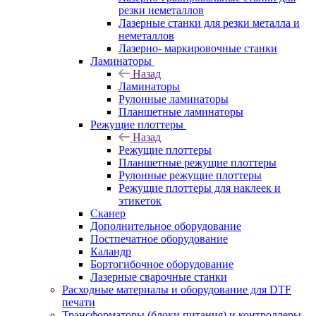
резки неметаллов
Лазерные станки для резки металла и
неметаллов
Лазерно- маркировочные станки
Ламинаторы
Назад
Ламинаторы
Рулонные ламинаторы
Планшетные ламинаторы
Режущие плоттеры
Назад
Режущие плоттеры
Планшетные режущие плоттеры
Рулонные режущие плоттеры
Режущие плоттеры для наклеек и
этикеток
Сканер
Дополнительное оборудование
Постпечатное оборудование
Каландр
Бортогибочное оборудование
Лазерные сварочные станки
Расходные материалы и оборудование для DTF
печати
Трансформаторы (блоки питания) и контроллеры