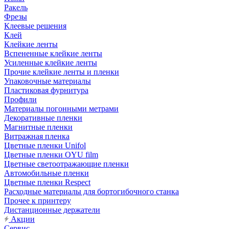
Ракель
Фрезы
Клеевые решения
Клей
Клейкие ленты
Вспененные клейкие ленты
Усиленные клейкие ленты
Прочие клейкие ленты и пленки
Упаковочные материалы
Пластиковая фурнитура
Профили
Материалы погонными метрами
Декоративные пленки
Магнитные пленки
Витражная пленка
Цветные пленки Unifol
Цветные пленки OYU film
Цветные светоотражающие пленки
Автомобильные пленки
Цветные пленки Respect
Расходные материалы для бортогибочного станка
Прочее к принтеру
Дистанционные держатели
Акции
Сервис