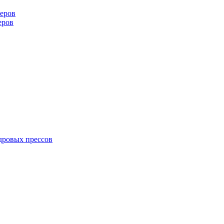
еров
еров
дровых прессов