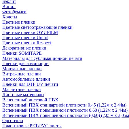
Бэклит
Винил
Фотобумаги
Холсты
Цветные пленки
Цветные светоотражающие пленки
Цветные пленки OYUFILM
Цветные пленки Unifol
Цветные пленки Respect
Декоративные пленки
Пленки SOMITAPE
Материалы для сублимационной печати
Пленки для ламинации
Монтажные пленки
Витражные пленки
Автомобильные пленки
Пленки для DTF UV печати
Магнитные пленки
Листовые материалы
Вспененный листовой ПВХ
Вспененный ПВХ стандартной плотности 0,45 (1,22м х 2,44м)
Вспененный ПВХ повышенной плотности 0,60 (1,22м х 2,44м)
Вспененный ПВХ повышенной плотности (0,60) (2,05м х 3,05м
Оргстекло
Пластиковые PET/PVC листы