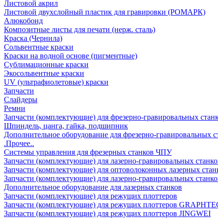
Листовой акрил
Листовой двухслойный пластик для гравировки (РОМАРК)
Алюкобонд
Композитные листы для печати (нерж. сталь)
Краска (Чернила)
Сольвентные краски
Краски на водной основе (пигментные)
Сублимационные краски
Экосольвентные краски
UV (ультрафиолетовые) краски
Запчасти
Слайдеры
Ремни
Запчасти (комплектующие) для фрезерно-гравировальных стан
Шпиндель, цанга, гайка, подшипник
Дополнительное оборудование для фрезерно-гравировальных с
.Прочее..
Системы управления для фрезерных станков ЧПУ
Запчасти (комплектующие) для лазерно-гравировальных станко
Запчасти (комплектующие) для оптоволоконных лазерных стан
Запчасти (комплектующие) для лазерно-гравировальных станк
Дополнительное оборудование для лазерных станков
Запчасти (комплектующие) для режущих плоттеров
Запчасти (комплектующие) для режущих плоттеров GRAPHTE
Запчасти (комплектующие) для режущих плоттеров JINGWEI