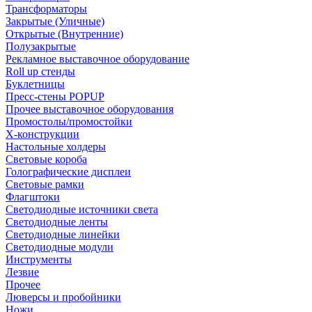
Трансформаторы
Закрытые (Уличные)
Открытые (Внутренние)
Полузакрытые
Рекламное выставочное оборудование
Roll up стенды
Буклетницы
Пресс-стены POPUP
Прочее выставочное оборудования
Промостолы/промостойки
Х-конструкции
Настольные холдеры
Световые короба
Голографические дисплеи
Световые рамки
Флагштоки
Светодиодные источники света
Светодиодные ленты
Светодиодные линейки
Светодиодные модули
Инструменты
Лезвие
Прочее
Люверсы и пробойники
Ножи