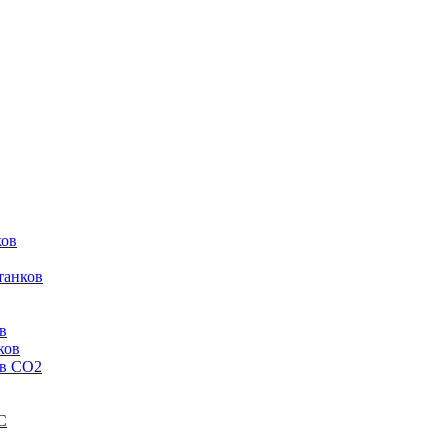
ков
танков
в
ков
ов CO2
C