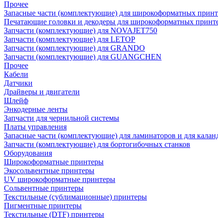
Прочее
Запасные части (комплектующие) для широкоформатных принт
Печатающие головки и декодеры для широкоформатных принт
Запчасти (комплектующие) для NOVAJET750
Запчасти (комплектующие) для LETOP
Запчасти (комплектующие) для GRANDO
Запчасти (комплектующие) для GUANGCHEN
Прочее
Кабели
Датчики
Драйверы и двигатели
Шлейф
Энкодерные ленты
Запчасти для чернильной системы
Платы управления
Запасные части (комплектующие) для ламинаторов и для калан
Запчасти (комплектующие) для бортогибочных станков
Оборудования
Широкоформатные принтеры
Экосольвентные принтеры
UV широкоформатные принтеры
Сольвентные принтеры
Текстильные (сублимационные) принтеры
Пигментные принтеры
Текстильные (DTF) принтеры