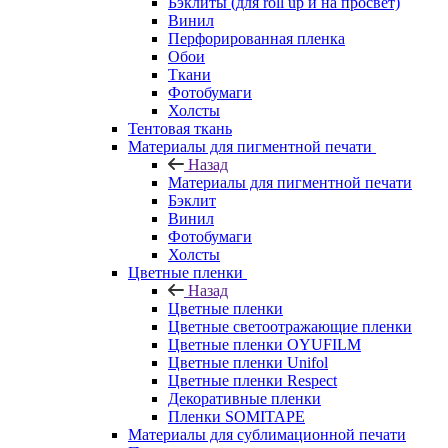
Бэклиты (для roll up и на просвет)
Винил
Перфорированная пленка
Обои
Ткани
Фотобумаги
Холсты
Тентовая ткань
Материалы для пигментной печати
Назад
Материалы для пигментной печати
Бэклит
Винил
Фотобумаги
Холсты
Цветные пленки
Назад
Цветные пленки
Цветные светоотражающие пленки
Цветные пленки OYUFILM
Цветные пленки Unifol
Цветные пленки Respect
Декоративные пленки
Пленки SOMITAPE
Материалы для сублимационной печати