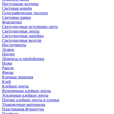
Настольные холдеры
Световые короба
Голографические дисплеи
Световые рамки
Флагштоки
Светодиодные источники света
Светодиодные ленты
Светодиодные линейки
Светодиодные модули
Инструменты
Лезвие
Прочее
Люверсы и пробойники
Ножи
Ракель
Фрезы
Клеевые решения
Клей
Клейкие ленты
Вспененные клейкие ленты
Усиленные клейкие ленты
Прочие клейкие ленты и пленки
Упаковочные материалы
Пластиковая фурнитура
Профили