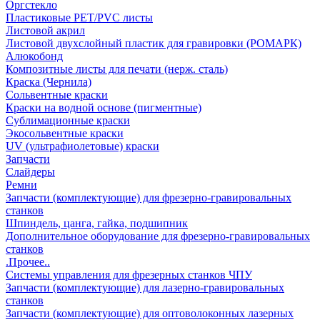
Оргстекло
Пластиковые PET/PVC листы
Листовой акрил
Листовой двухслойный пластик для гравировки (РОМАРК)
Алюкобонд
Композитные листы для печати (нерж. сталь)
Краска (Чернила)
Сольвентные краски
Краски на водной основе (пигментные)
Сублимационные краски
Экосольвентные краски
UV (ультрафиолетовые) краски
Запчасти
Слайдеры
Ремни
Запчасти (комплектующие) для фрезерно-гравировальных
станков
Шпиндель, цанга, гайка, подшипник
Дополнительное оборудование для фрезерно-гравировальных
станков
.Прочее..
Системы управления для фрезерных станков ЧПУ
Запчасти (комплектующие) для лазерно-гравировальных
станков
Запчасти (комплектующие) для оптоволоконных лазерных