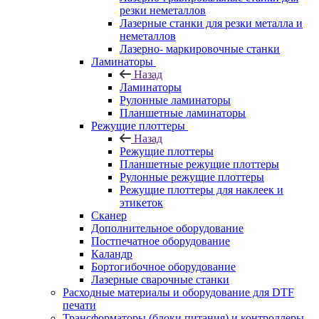
резки неметаллов
Лазерные станки для резки металла и
неметаллов
Лазерно- маркировочные станки
Ламинаторы
Назад
Ламинаторы
Рулонные ламинаторы
Планшетные ламинаторы
Режущие плоттеры
Назад
Режущие плоттеры
Планшетные режущие плоттеры
Рулонные режущие плоттеры
Режущие плоттеры для наклеек и
этикеток
Сканер
Дополнительное оборудование
Постпечатное оборудование
Каландр
Бортогибочное оборудование
Лазерные сварочные станки
Расходные материалы и оборудование для DTF
печати
Трансформаторы (блоки питания) и контроллеры