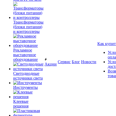
Трансформаторы
(блоки питания)
и контроллеры
Как купит
Рекламное
Усло
выставочное
опл
оборудование
Сервис
Блог
Новости
Усло
Акции
дост
Возв
Светодиодные
това
источники света
Инструменты
Клеевые
решения