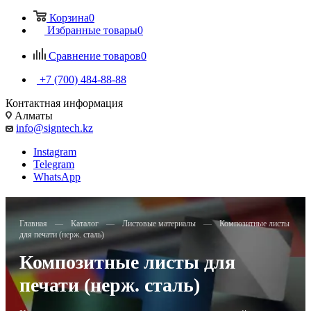
Корзина
0
Избранные товары
0
Сравнение товаров
0
+7 (700) 484-88-88
Контактная информация
Алматы
info@signtech.kz
Instagram
Telegram
WhatsApp
Главная
—
Каталог
—
Листовые материалы
—
Композитные листы
для печати (нерж. сталь)
Композитные листы для
печати (нерж. сталь)