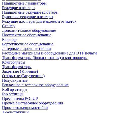
Планшетные ламинаторы
Режущие плоттеры
Планшетные режущие плоттеры
Рулонные режущие плоттеры
Режущие плоттеры для наклеек и этикеток
Сканер
Дополнительное оборудование
Постпечатное оборудование
Каландр
Бортогибочное оборудование
Лазерные сварочные станки
Расходные материалы и оборудование для DTF печати
Трансформаторы (блоки питания) и контроллеры
Контроллеры
Трансформаторы
Закрытые (Уличные)
Открытые (Внутренние)
Полузакрытые
Рекламное выставочное оборудование
Roll up стенды
Буклетницы
Пресс-стены POPUP
Прочее выставочное оборудования
Промостолы/промостойки
Х-конструкции