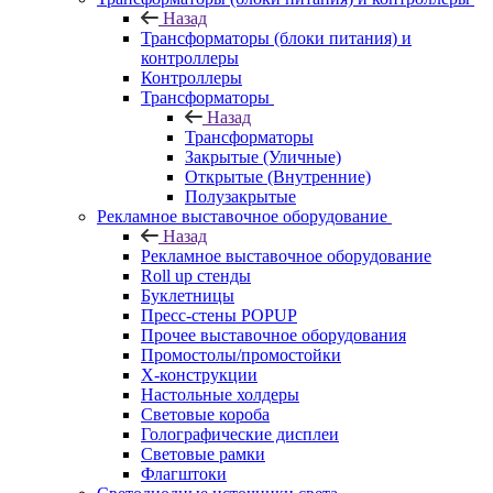
Назад
Трансформаторы (блоки питания) и
контроллеры
Контроллеры
Трансформаторы
Назад
Трансформаторы
Закрытые (Уличные)
Открытые (Внутренние)
Полузакрытые
Рекламное выставочное оборудование
Назад
Рекламное выставочное оборудование
Roll up стенды
Буклетницы
Пресс-стены POPUP
Прочее выставочное оборудования
Промостолы/промостойки
Х-конструкции
Настольные холдеры
Световые короба
Голографические дисплеи
Световые рамки
Флагштоки