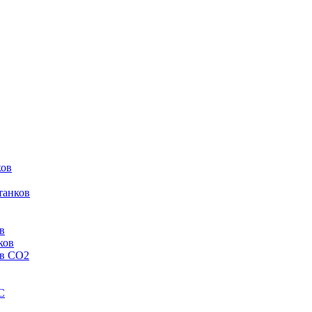
ков
танков
в
ков
ов CO2
C