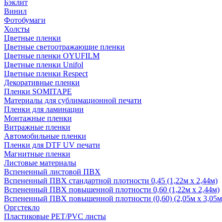
Бэклит
Винил
Фотобумаги
Холсты
Цветные пленки
Цветные светоотражающие пленки
Цветные пленки OYUFILM
Цветные пленки Unifol
Цветные пленки Respect
Декоративные пленки
Пленки SOMITAPE
Материалы для сублимационной печати
Пленки для ламинации
Монтажные пленки
Витражные пленки
Автомобильные пленки
Пленки для DTF UV печати
Магнитные пленки
Листовые материалы
Вспененный листовой ПВХ
Вспененный ПВХ стандартной плотности 0,45 (1,22м х 2,44м)
Вспененный ПВХ повышенной плотности 0,60 (1,22м х 2,44м)
Вспененный ПВХ повышенной плотности (0,60) (2,05м х 3,05м
Оргстекло
Пластиковые PET/PVC листы