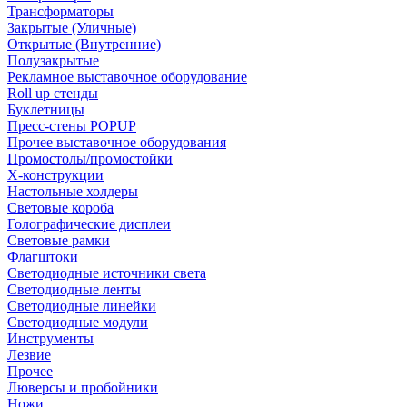
Трансформаторы
Закрытые (Уличные)
Открытые (Внутренние)
Полузакрытые
Рекламное выставочное оборудование
Roll up стенды
Буклетницы
Пресс-стены POPUP
Прочее выставочное оборудования
Промостолы/промостойки
Х-конструкции
Настольные холдеры
Световые короба
Голографические дисплеи
Световые рамки
Флагштоки
Светодиодные источники света
Светодиодные ленты
Светодиодные линейки
Светодиодные модули
Инструменты
Лезвие
Прочее
Люверсы и пробойники
Ножи