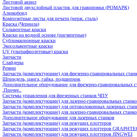
Листовой акрил
Листовой двухслойный пластик для гравировки (РОМАРК)
Алюкобонд
Композитные листы для печати (нерж. сталь)
Краска (Чернила)
Сольвентные краски
Краски на водной основе (пигментные)
Сублимационные краски
Экосольвентные краски
UV (ультрафиолетовые) краски
Запчасти
Слайдеры
Ремни
Запчасти (комплектующие) для фрезерно-гравировальных стан
Шпиндель, цанга, гайка, подшипник
Дополнительное оборудование для фрезерно-гравировальных с
.Прочее..
Системы управления для фрезерных станков ЧПУ
Запчасти (комплектующие) для лазерно-гравировальных станко
Запчасти (комплектующие) для оптоволоконных лазерных стан
Запчасти (комплектующие) для лазерно-гравировальных станк
Дополнительное оборудование для лазерных станков
Запчасти (комплектующие) для режущих плоттеров
Запчасти (комплектующие) для режущих плоттеров GRAPHTE
Запчасти (комплектующие) для режущих плоттеров JINGWEI