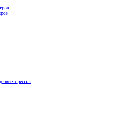
еров
еров
дровых прессов