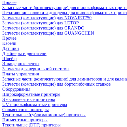
Прочее
Запасные части (комплектующие) для широкоформатных принт
Печатающие головки и декодеры для широкоформатных принт
Запчасти (комплектующие) для NOVAJET750
Запчасти (комплектующие) для LETOP
Запчасти (комплектующие) для GRANDO
Запчасти (комплектующие) для GUANGCHEN
Прочее
Кабели
Датчики
Драйверы и двигатели
Шлейф
Энкодерные ленты
Запчасти для чернильной системы
Платы управления
Запасные части (комплектующие) для ламинаторов и для калан
Запчасти (комплектующие) для бортогибочных станков
Оборудования
Широкоформатные принтеры
Экосольвентные принтеры
UV широкоформатные принтеры
Сольвентные принтеры
Текстильные (сублимационные) принтеры
Пигментные принтеры
Текстильные (DTF) принтеры