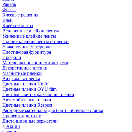
Ракель
Фрезы
Клеевые решения
Клей
Клейкие ленты
Вспененные клейкие ленты
Усиленные клейкие ленты
Прочие клейкие ленты и пленки
Упаковочные материалы
Пластиковая фурнитура
Профили
Материалы погонными метрами
Декоративные пленки
Магнитные пленки
Витражная пленка
Цветные пленки Unifol
Цветные пленки OYU film
Цветные светоотражающие пленки
Автомобильные пленки
Цветные пленки Respect
Расходные материалы для бортогибочного станка
Прочее к принтеру
Дистанционные держатели
Акции
Сервис