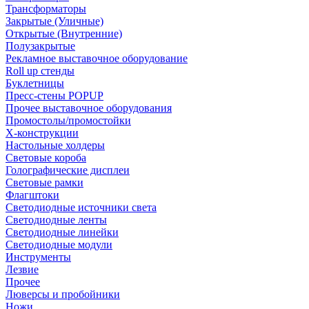
Трансформаторы
Закрытые (Уличные)
Открытые (Внутренние)
Полузакрытые
Рекламное выставочное оборудование
Roll up стенды
Буклетницы
Пресс-стены POPUP
Прочее выставочное оборудования
Промостолы/промостойки
Х-конструкции
Настольные холдеры
Световые короба
Голографические дисплеи
Световые рамки
Флагштоки
Светодиодные источники света
Светодиодные ленты
Светодиодные линейки
Светодиодные модули
Инструменты
Лезвие
Прочее
Люверсы и пробойники
Ножи