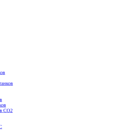
ков
танков
в
ков
ов CO2
C