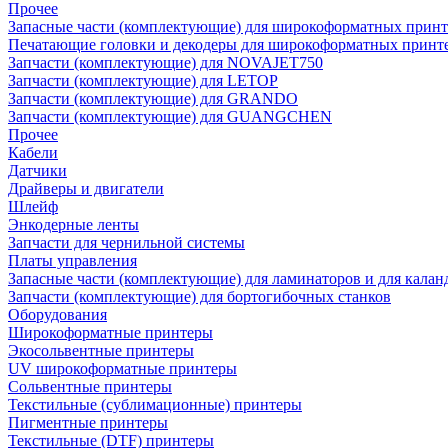
Прочее
Запасные части (комплектующие) для широкоформатных принт
Печатающие головки и декодеры для широкоформатных принт
Запчасти (комплектующие) для NOVAJET750
Запчасти (комплектующие) для LETOP
Запчасти (комплектующие) для GRANDO
Запчасти (комплектующие) для GUANGCHEN
Прочее
Кабели
Датчики
Драйверы и двигатели
Шлейф
Энкодерные ленты
Запчасти для чернильной системы
Платы управления
Запасные части (комплектующие) для ламинаторов и для калан
Запчасти (комплектующие) для бортогибочных станков
Оборудования
Широкоформатные принтеры
Экосольвентные принтеры
UV широкоформатные принтеры
Сольвентные принтеры
Текстильные (сублимационные) принтеры
Пигментные принтеры
Текстильные (DTF) принтеры