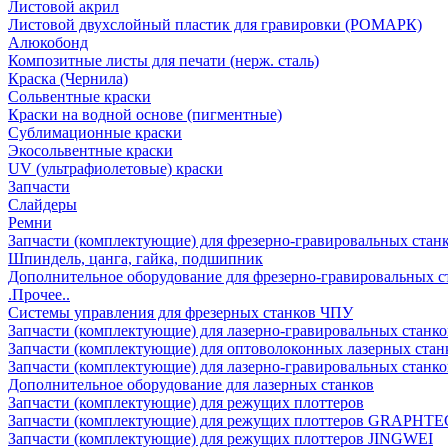
Листовой акрил
Листовой двухслойный пластик для гравировки (РОМАРК)
Алюкобонд
Композитные листы для печати (нерж. сталь)
Краска (Чернила)
Сольвентные краски
Краски на водной основе (пигментные)
Сублимационные краски
Экосольвентные краски
UV (ультрафиолетовые) краски
Запчасти
Слайдеры
Ремни
Запчасти (комплектующие) для фрезерно-гравировальных стан
Шпиндель, цанга, гайка, подшипник
Дополнительное оборудование для фрезерно-гравировальных с
.Прочее..
Системы управления для фрезерных станков ЧПУ
Запчасти (комплектующие) для лазерно-гравировальных станко
Запчасти (комплектующие) для оптоволоконных лазерных стан
Запчасти (комплектующие) для лазерно-гравировальных станк
Дополнительное оборудование для лазерных станков
Запчасти (комплектующие) для режущих плоттеров
Запчасти (комплектующие) для режущих плоттеров GRAPHTE
Запчасти (комплектующие) для режущих плоттеров JINGWEI