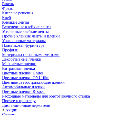
Ракель
Фрезы
Клеевые решения
Клей
Клейкие ленты
Вспененные клейкие ленты
Усиленные клейкие ленты
Прочие клейкие ленты и пленки
Упаковочные материалы
Пластиковая фурнитура
Профили
Материалы погонными метрами
Декоративные пленки
Магнитные пленки
Витражная пленка
Цветные пленки Unifol
Цветные пленки OYU film
Цветные светоотражающие пленки
Автомобильные пленки
Цветные пленки Respect
Расходные материалы для бортогибочного станка
Прочее к принтеру
Дистанционные держатели
Акции
Сервис