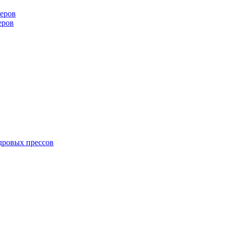
еров
еров
дровых прессов