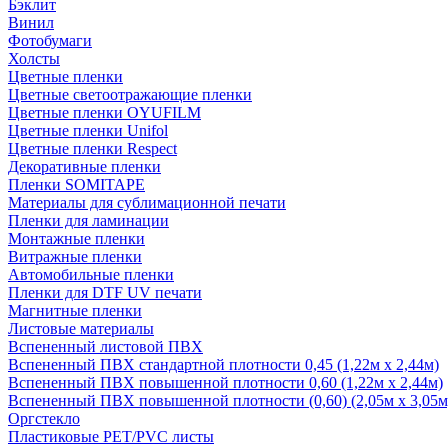
Бэклит
Винил
Фотобумаги
Холсты
Цветные пленки
Цветные светоотражающие пленки
Цветные пленки OYUFILM
Цветные пленки Unifol
Цветные пленки Respect
Декоративные пленки
Пленки SOMITAPE
Материалы для сублимационной печати
Пленки для ламинации
Монтажные пленки
Витражные пленки
Автомобильные пленки
Пленки для DTF UV печати
Магнитные пленки
Листовые материалы
Вспененный листовой ПВХ
Вспененный ПВХ стандартной плотности 0,45 (1,22м х 2,44м)
Вспененный ПВХ повышенной плотности 0,60 (1,22м х 2,44м)
Вспененный ПВХ повышенной плотности (0,60) (2,05м х 3,05м
Оргстекло
Пластиковые PET/PVC листы