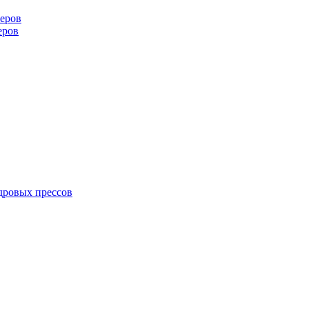
еров
еров
дровых прессов