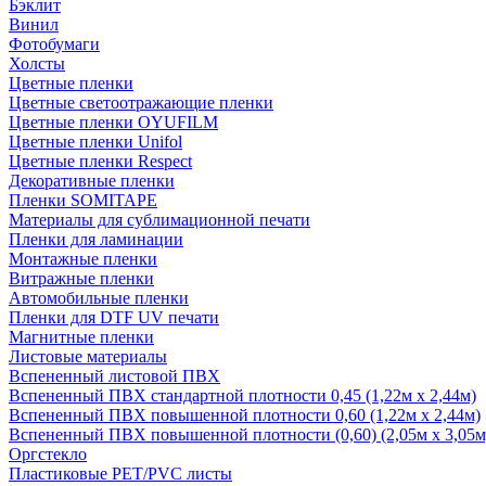
Бэклит
Винил
Фотобумаги
Холсты
Цветные пленки
Цветные светоотражающие пленки
Цветные пленки OYUFILM
Цветные пленки Unifol
Цветные пленки Respect
Декоративные пленки
Пленки SOMITAPE
Материалы для сублимационной печати
Пленки для ламинации
Монтажные пленки
Витражные пленки
Автомобильные пленки
Пленки для DTF UV печати
Магнитные пленки
Листовые материалы
Вспененный листовой ПВХ
Вспененный ПВХ стандартной плотности 0,45 (1,22м х 2,44м)
Вспененный ПВХ повышенной плотности 0,60 (1,22м х 2,44м)
Вспененный ПВХ повышенной плотности (0,60) (2,05м х 3,05м
Оргстекло
Пластиковые PET/PVC листы