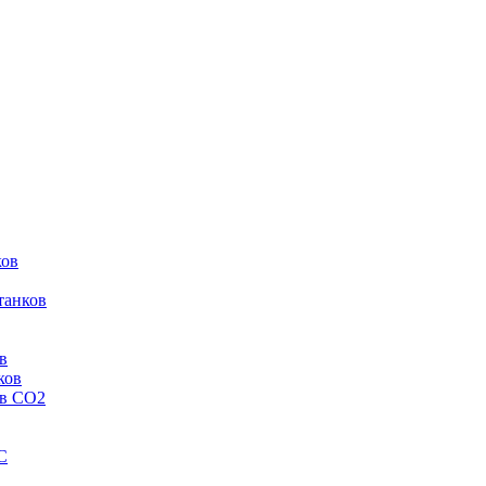
ков
танков
в
ков
ов CO2
C