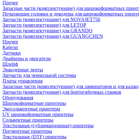
Прочее
Запасные части (комплектующие) для широкоформатных принт
Печатающие головки и декодеры для широкоформатных принт
Запчасти (комплектующие) для NOVAJET750
Запчасти (комплектующие) для LETOP
Запчасти (комплектующие) для GRANDO
Запчасти (комплектующие) для GUANGCHEN
Прочее
Кабели
Датчики
Драйверы и двигатели
Шлейф
Энкодерные ленты
Запчасти для чернильной системы
Платы управления
Запасные части (комплектующие) для ламинаторов и для калан
Запчасти (комплектующие) для бортогибочных станков
Оборудования
Широкоформатные принтеры
Экосольвентные принтеры
UV широкоформатные принтеры
Сольвентные принтеры
Текстильные (сублимационные) принтеры
Пигментные принтеры
Текстильные (DTF) принтеры