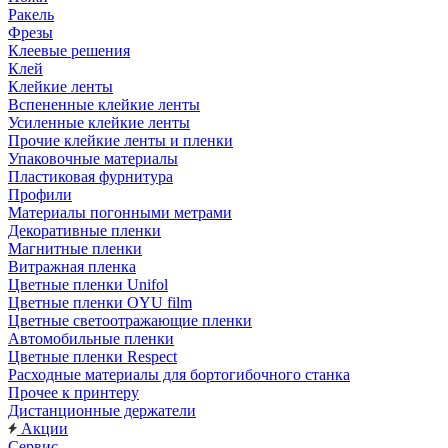
Ракель
Фрезы
Клеевые решения
Клей
Клейкие ленты
Вспененные клейкие ленты
Усиленные клейкие ленты
Прочие клейкие ленты и пленки
Упаковочные материалы
Пластиковая фурнитура
Профили
Материалы погонными метрами
Декоративные пленки
Магнитные пленки
Витражная пленка
Цветные пленки Unifol
Цветные пленки OYU film
Цветные светоотражающие пленки
Автомобильные пленки
Цветные пленки Respect
Расходные материалы для бортогибочного станка
Прочее к принтеру
Дистанционные держатели
Акции
Сервис