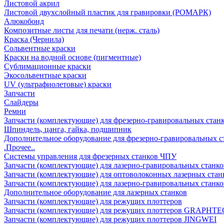
Листовой акрил
Листовой двухслойный пластик для гравировки (РОМАРК)
Алюкобонд
Композитные листы для печати (нерж. сталь)
Краска (Чернила)
Сольвентные краски
Краски на водной основе (пигментные)
Сублимационные краски
Экосольвентные краски
UV (ультрафиолетовые) краски
Запчасти
Слайдеры
Ремни
Запчасти (комплектующие) для фрезерно-гравировальных стан
Шпиндель, цанга, гайка, подшипник
Дополнительное оборудование для фрезерно-гравировальных с
.Прочее..
Системы управления для фрезерных станков ЧПУ
Запчасти (комплектующие) для лазерно-гравировальных станко
Запчасти (комплектующие) для оптоволоконных лазерных стан
Запчасти (комплектующие) для лазерно-гравировальных станк
Дополнительное оборудование для лазерных станков
Запчасти (комплектующие) для режущих плоттеров
Запчасти (комплектующие) для режущих плоттеров GRAPHTE
Запчасти (комплектующие) для режущих плоттеров JINGWEI