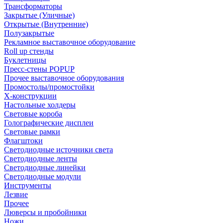
Трансформаторы
Закрытые (Уличные)
Открытые (Внутренние)
Полузакрытые
Рекламное выставочное оборудование
Roll up стенды
Буклетницы
Пресс-стены POPUP
Прочее выставочное оборудования
Промостолы/промостойки
Х-конструкции
Настольные холдеры
Световые короба
Голографические дисплеи
Световые рамки
Флагштоки
Светодиодные источники света
Светодиодные ленты
Светодиодные линейки
Светодиодные модули
Инструменты
Лезвие
Прочее
Люверсы и пробойники
Ножи