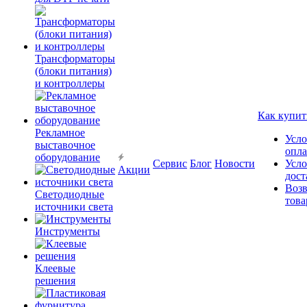
Трансформаторы
(блоки питания)
и контроллеры
Как купит
Рекламное
Усло
выставочное
опл
оборудование
Сервис
Блог
Новости
Усло
Акции
дост
Возв
Светодиодные
това
источники света
Инструменты
Клеевые
решения