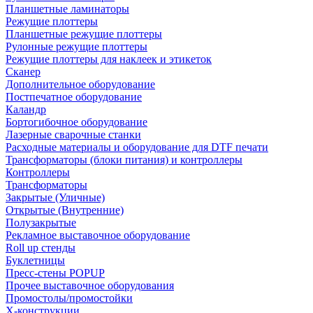
Планшетные ламинаторы
Режущие плоттеры
Планшетные режущие плоттеры
Рулонные режущие плоттеры
Режущие плоттеры для наклеек и этикеток
Сканер
Дополнительное оборудование
Постпечатное оборудование
Каландр
Бортогибочное оборудование
Лазерные сварочные станки
Расходные материалы и оборудование для DTF печати
Трансформаторы (блоки питания) и контроллеры
Контроллеры
Трансформаторы
Закрытые (Уличные)
Открытые (Внутренние)
Полузакрытые
Рекламное выставочное оборудование
Roll up стенды
Буклетницы
Пресс-стены POPUP
Прочее выставочное оборудования
Промостолы/промостойки
Х-конструкции