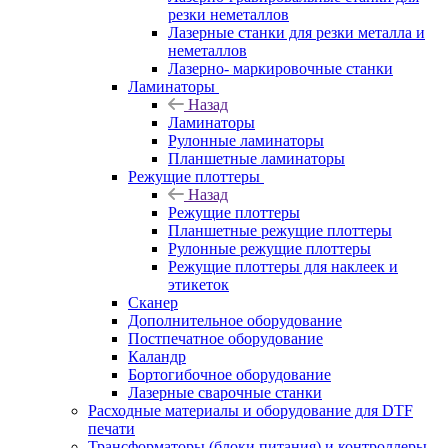
резки неметаллов
Лазерные станки для резки металла и
неметаллов
Лазерно- маркировочные станки
Ламинаторы
Назад
Ламинаторы
Рулонные ламинаторы
Планшетные ламинаторы
Режущие плоттеры
Назад
Режущие плоттеры
Планшетные режущие плоттеры
Рулонные режущие плоттеры
Режущие плоттеры для наклеек и
этикеток
Сканер
Дополнительное оборудование
Постпечатное оборудование
Каландр
Бортогибочное оборудование
Лазерные сварочные станки
Расходные материалы и оборудование для DTF
печати
Трансформаторы (блоки питания) и контроллеры