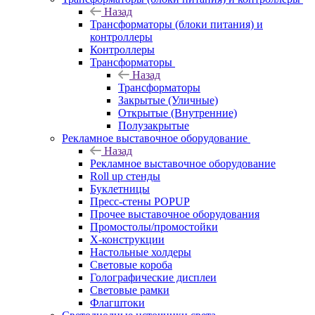
Назад
Трансформаторы (блоки питания) и
контроллеры
Контроллеры
Трансформаторы
Назад
Трансформаторы
Закрытые (Уличные)
Открытые (Внутренние)
Полузакрытые
Рекламное выставочное оборудование
Назад
Рекламное выставочное оборудование
Roll up стенды
Буклетницы
Пресс-стены POPUP
Прочее выставочное оборудования
Промостолы/промостойки
Х-конструкции
Настольные холдеры
Световые короба
Голографические дисплеи
Световые рамки
Флагштоки