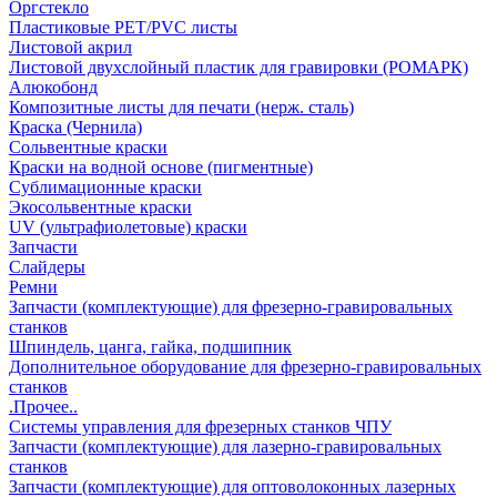
Оргстекло
Пластиковые PET/PVC листы
Листовой акрил
Листовой двухслойный пластик для гравировки (РОМАРК)
Алюкобонд
Композитные листы для печати (нерж. сталь)
Краска (Чернила)
Сольвентные краски
Краски на водной основе (пигментные)
Сублимационные краски
Экосольвентные краски
UV (ультрафиолетовые) краски
Запчасти
Слайдеры
Ремни
Запчасти (комплектующие) для фрезерно-гравировальных
станков
Шпиндель, цанга, гайка, подшипник
Дополнительное оборудование для фрезерно-гравировальных
станков
.Прочее..
Системы управления для фрезерных станков ЧПУ
Запчасти (комплектующие) для лазерно-гравировальных
станков
Запчасти (комплектующие) для оптоволоконных лазерных