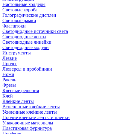
Настольные холдеры
Световые короба
Голографические дисплеи
Световые рамки
Флагштоки
Светодиодные источники света
Светодиодные ленты
Светодиодные линейки
Светодиодные модули
Инструменты
Лезвие
Прочее
Люверсы и пробойники
Ножи
Ракель
Фрезы
Клеевые решения
Клей
Клейкие ленты
Вспененные клейкие ленты
Усиленные клейкие ленты
Прочие клейкие ленты и пленки
Упаковочные материалы
Пластиковая фурнитура
Профили