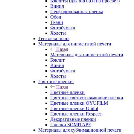
Бэклиты (для roll up и на просвет)
Винил
Перфорированная пленка
Обои
Ткани
Фотобумаги
Холсты
Тентовая ткань
Материалы для пигментной печати
Назад
Материалы для пигментной печати
Бэклит
Винил
Фотобумаги
Холсты
Цветные пленки
Назад
Цветные пленки
Цветные светоотражающие пленки
Цветные пленки OYUFILM
Цветные пленки Unifol
Цветные пленки Respect
Декоративные пленки
Пленки SOMITAPE
Материалы для сублимационной печати