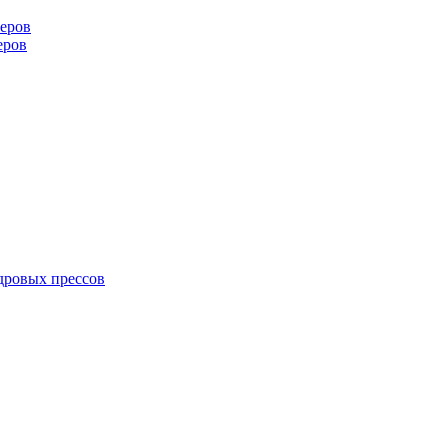
еров
еров
дровых прессов