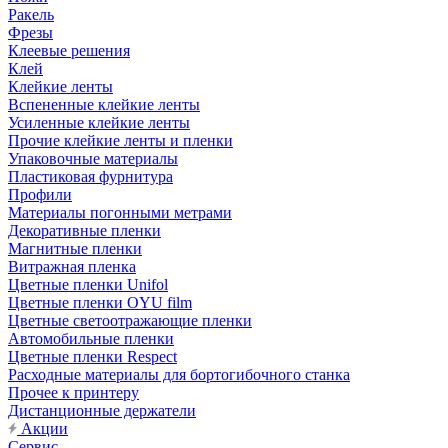
Ракель
Фрезы
Клеевые решения
Клей
Клейкие ленты
Вспененные клейкие ленты
Усиленные клейкие ленты
Прочие клейкие ленты и пленки
Упаковочные материалы
Пластиковая фурнитура
Профили
Материалы погонными метрами
Декоративные пленки
Магнитные пленки
Витражная пленка
Цветные пленки Unifol
Цветные пленки OYU film
Цветные светоотражающие пленки
Автомобильные пленки
Цветные пленки Respect
Расходные материалы для бортогибочного станка
Прочее к принтеру
Дистанционные держатели
Акции
Сервис