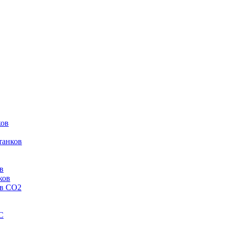
ков
танков
в
ков
ов CO2
C