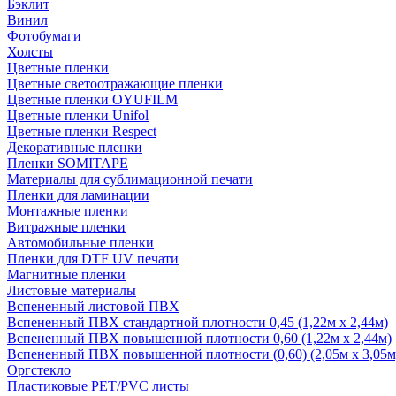
Бэклит
Винил
Фотобумаги
Холсты
Цветные пленки
Цветные светоотражающие пленки
Цветные пленки OYUFILM
Цветные пленки Unifol
Цветные пленки Respect
Декоративные пленки
Пленки SOMITAPE
Материалы для сублимационной печати
Пленки для ламинации
Монтажные пленки
Витражные пленки
Автомобильные пленки
Пленки для DTF UV печати
Магнитные пленки
Листовые материалы
Вспененный листовой ПВХ
Вспененный ПВХ стандартной плотности 0,45 (1,22м х 2,44м)
Вспененный ПВХ повышенной плотности 0,60 (1,22м х 2,44м)
Вспененный ПВХ повышенной плотности (0,60) (2,05м х 3,05м
Оргстекло
Пластиковые PET/PVC листы