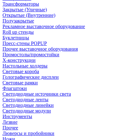
Трансформаторы
Закрытые (Уличные)
Открытые (Внутренние)
Полузакрытые
Рекламное выставочное оборудование
Roll up стенды
Буклетницы
Пресс-стены POPUP
Прочее выставочное оборудования
Промостолы/промостойки
Х-конструкции
Настольные холдеры
Световые короба
Голографические дисплеи
Световые рамки
Флагштоки
Светодиодные источники света
Светодиодные ленты
Светодиодные линейки
Светодиодные модули
Инструменты
Лезвие
Прочее
Люверсы и пробойники
Ножи