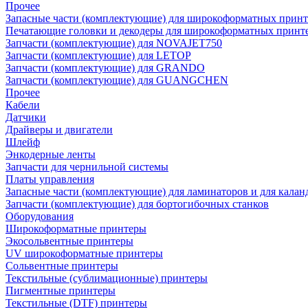
Прочее
Запасные части (комплектующие) для широкоформатных принт
Печатающие головки и декодеры для широкоформатных принт
Запчасти (комплектующие) для NOVAJET750
Запчасти (комплектующие) для LETOP
Запчасти (комплектующие) для GRANDO
Запчасти (комплектующие) для GUANGCHEN
Прочее
Кабели
Датчики
Драйверы и двигатели
Шлейф
Энкодерные ленты
Запчасти для чернильной системы
Платы управления
Запасные части (комплектующие) для ламинаторов и для калан
Запчасти (комплектующие) для бортогибочных станков
Оборудования
Широкоформатные принтеры
Экосольвентные принтеры
UV широкоформатные принтеры
Сольвентные принтеры
Текстильные (сублимационные) принтеры
Пигментные принтеры
Текстильные (DTF) принтеры