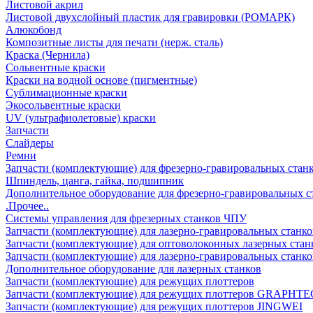
Листовой акрил
Листовой двухслойный пластик для гравировки (РОМАРК)
Алюкобонд
Композитные листы для печати (нерж. сталь)
Краска (Чернила)
Сольвентные краски
Краски на водной основе (пигментные)
Сублимационные краски
Экосольвентные краски
UV (ультрафиолетовые) краски
Запчасти
Слайдеры
Ремни
Запчасти (комплектующие) для фрезерно-гравировальных стан
Шпиндель, цанга, гайка, подшипник
Дополнительное оборудование для фрезерно-гравировальных с
.Прочее..
Системы управления для фрезерных станков ЧПУ
Запчасти (комплектующие) для лазерно-гравировальных станко
Запчасти (комплектующие) для оптоволоконных лазерных стан
Запчасти (комплектующие) для лазерно-гравировальных станк
Дополнительное оборудование для лазерных станков
Запчасти (комплектующие) для режущих плоттеров
Запчасти (комплектующие) для режущих плоттеров GRAPHTE
Запчасти (комплектующие) для режущих плоттеров JINGWEI