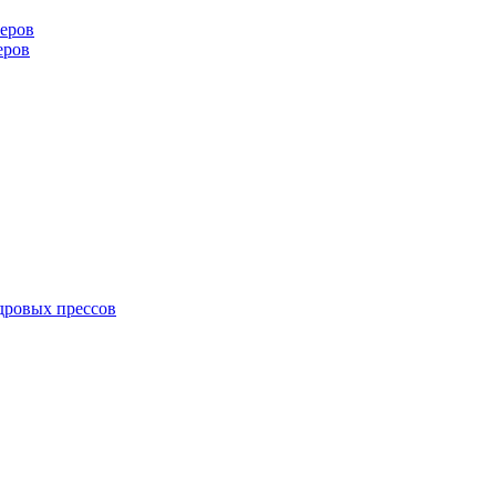
еров
еров
дровых прессов