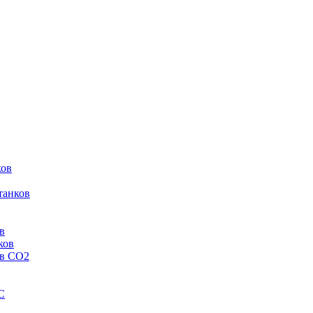
ков
танков
в
ков
ов CO2
C