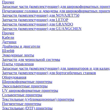
Прочее
Запасные части (комплектующие) для широкоформатных принт
Печатающие головки и декодеры для широкоформатных принт
Запчасти (комплектующие) для NOVAJET750
Запчасти (комплектующие) для LETOP
Запчасти (комплектующие) для GRANDO
Запчасти (комплектующие) для GUANGCHEN
Прочее
Кабели
Датчики
Драйверы и двигатели
Шлейф
Энкодерные ленты
Запчасти для чернильной системы
Платы управления
Запасные части (комплектующие) для ламинаторов и для калан
Запчасти (комплектующие) для бортогибочных станков
Оборудования
Широкоформатные принтеры
Экосольвентные принтеры
UV широкоформатные принтеры
Сольвентные принтеры
Текстильные (сублимационные) принтеры
Пигментные принтеры
Текстильные (DTF) принтеры