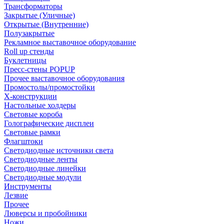
Трансформаторы
Закрытые (Уличные)
Открытые (Внутренние)
Полузакрытые
Рекламное выставочное оборудование
Roll up стенды
Буклетницы
Пресс-стены POPUP
Прочее выставочное оборудования
Промостолы/промостойки
Х-конструкции
Настольные холдеры
Световые короба
Голографические дисплеи
Световые рамки
Флагштоки
Светодиодные источники света
Светодиодные ленты
Светодиодные линейки
Светодиодные модули
Инструменты
Лезвие
Прочее
Люверсы и пробойники
Ножи