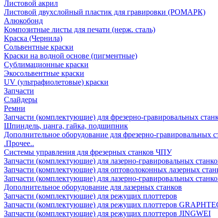
Листовой акрил
Листовой двухслойный пластик для гравировки (РОМАРК)
Алюкобонд
Композитные листы для печати (нерж. сталь)
Краска (Чернила)
Сольвентные краски
Краски на водной основе (пигментные)
Сублимационные краски
Экосольвентные краски
UV (ультрафиолетовые) краски
Запчасти
Слайдеры
Ремни
Запчасти (комплектующие) для фрезерно-гравировальных стан
Шпиндель, цанга, гайка, подшипник
Дополнительное оборудование для фрезерно-гравировальных с
.Прочее..
Системы управления для фрезерных станков ЧПУ
Запчасти (комплектующие) для лазерно-гравировальных станко
Запчасти (комплектующие) для оптоволоконных лазерных стан
Запчасти (комплектующие) для лазерно-гравировальных станк
Дополнительное оборудование для лазерных станков
Запчасти (комплектующие) для режущих плоттеров
Запчасти (комплектующие) для режущих плоттеров GRAPHTE
Запчасти (комплектующие) для режущих плоттеров JINGWEI