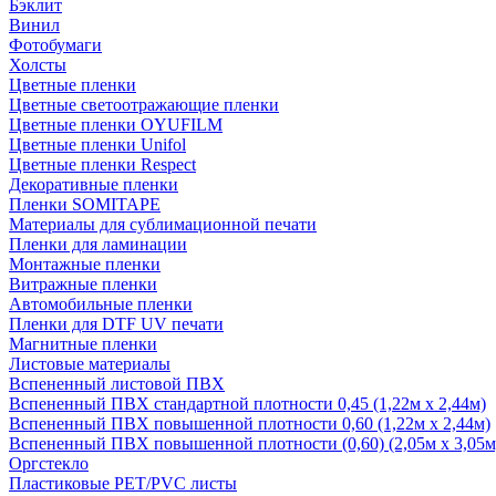
Бэклит
Винил
Фотобумаги
Холсты
Цветные пленки
Цветные светоотражающие пленки
Цветные пленки OYUFILM
Цветные пленки Unifol
Цветные пленки Respect
Декоративные пленки
Пленки SOMITAPE
Материалы для сублимационной печати
Пленки для ламинации
Монтажные пленки
Витражные пленки
Автомобильные пленки
Пленки для DTF UV печати
Магнитные пленки
Листовые материалы
Вспененный листовой ПВХ
Вспененный ПВХ стандартной плотности 0,45 (1,22м х 2,44м)
Вспененный ПВХ повышенной плотности 0,60 (1,22м х 2,44м)
Вспененный ПВХ повышенной плотности (0,60) (2,05м х 3,05м
Оргстекло
Пластиковые PET/PVC листы