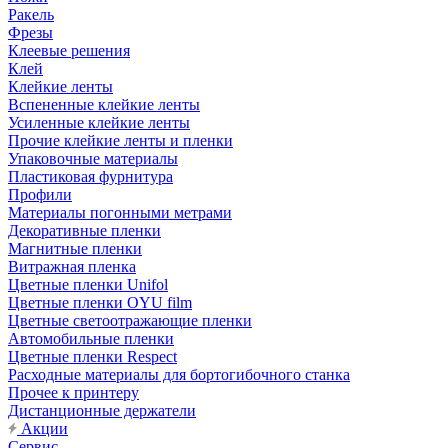
Ракель
Фрезы
Клеевые решения
Клей
Клейкие ленты
Вспененные клейкие ленты
Усиленные клейкие ленты
Прочие клейкие ленты и пленки
Упаковочные материалы
Пластиковая фурнитура
Профили
Материалы погонными метрами
Декоративные пленки
Магнитные пленки
Витражная пленка
Цветные пленки Unifol
Цветные пленки OYU film
Цветные светоотражающие пленки
Автомобильные пленки
Цветные пленки Respect
Расходные материалы для бортогибочного станка
Прочее к принтеру
Дистанционные держатели
Акции
Сервис