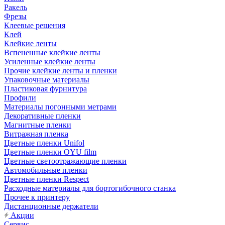
Ракель
Фрезы
Клеевые решения
Клей
Клейкие ленты
Вспененные клейкие ленты
Усиленные клейкие ленты
Прочие клейкие ленты и пленки
Упаковочные материалы
Пластиковая фурнитура
Профили
Материалы погонными метрами
Декоративные пленки
Магнитные пленки
Витражная пленка
Цветные пленки Unifol
Цветные пленки OYU film
Цветные светоотражающие пленки
Автомобильные пленки
Цветные пленки Respect
Расходные материалы для бортогибочного станка
Прочее к принтеру
Дистанционные держатели
Акции
Сервис