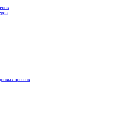
еров
еров
дровых прессов