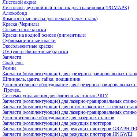
Листовой акрил
Листовой двухслойный пластик для гравировки (РОМАРК)
Алюкобонд
Композитные листы для печати (нерж. сталь)
Краска (Чернила)
Сольвентные краски
Краски на водной основе (пигментные)
Сублимационные краски
Экосольвентные краски
UV (ультрафиолетовые) краски
Запчасти
Слайдеры
Ремни
Запчасти (комплектующие) для фрезерно-гравировальных стан
Шпиндель, цанга, гайка, подшипник
Дополнительное оборудование для фрезерно-гравировальных с
.Прочее..
Системы управления для фрезерных станков ЧПУ
Запчасти (комплектующие) для лазерно-гравировальных станко
Запчасти (комплектующие) для оптоволоконных лазерных стан
Запчасти (комплектующие) для лазерно-гравировальных станк
Дополнительное оборудование для лазерных станков
Запчасти (комплектующие) для режущих плоттеров
Запчасти (комплектующие) для режущих плоттеров GRAPHTE
Запчасти (комплектующие) для режущих плоттеров JINGWEI