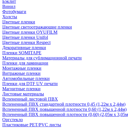
Бэклит
Винил
Фотобумаги
Холсты
Цветные пленки
Цветные светоотражающие пленки
Цветные пленки OYUFILM
Цветные пленки Unifol
Цветные пленки Respect
Декоративные пленки
Пленки SOMITAPE
Материалы для сублимационной печати
Пленки для ламинации
Монтажные пленки
Витражные пленки
Автомобильные пленки
Пленки для DTF UV печати
Магнитные пленки
Листовые материалы
Вспененный листовой ПВХ
Вспененный ПВХ стандартной плотности 0,45 (1,22м х 2,44м)
Вспененный ПВХ повышенной плотности 0,60 (1,22м х 2,44м)
Вспененный ПВХ повышенной плотности (0,60) (2,05м х 3,05м
Оргстекло
Пластиковые PET/PVC листы