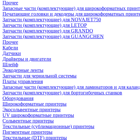
Прочее
Запасные части (комплектующие) для широкоформатных принт
Печатающие головки и декодеры для широкоформатных принт
Запчасти (комплектующие) для NOVAJET750
Запчасти (комплектующие) для LETOP
Запчасти (комплектующие) для GRANDO
Запчасти (комплектующие) для GUANGCHEN
Прочее
Кабели
Датчики
Драйверы и двигатели
Шлейф
Энкодерные ленты
Запчасти для чернильной системы
Платы управления
Запасные части (комплектующие) для ламинаторов и для калан
Запчасти (комплектующие) для бортогибочных станков
Оборудования
Широкоформатные принтеры
Экосольвентные принтеры
UV широкоформатные принтеры
Сольвентные принтеры
Текстильные (сублимационные) принтеры
Пигментные принтеры
Текстильные (DTF) принтеры