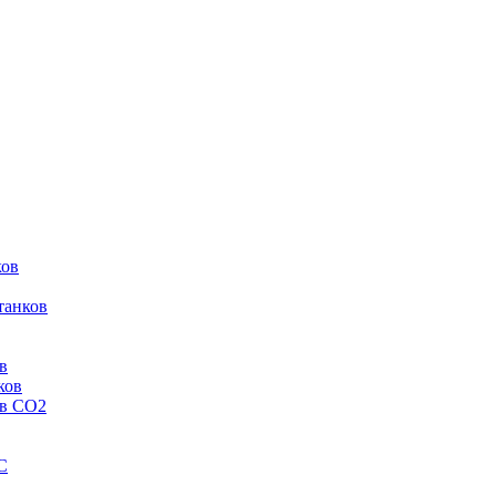
ков
танков
в
ков
ов CO2
C