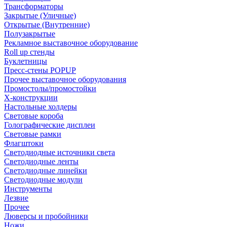
Трансформаторы
Закрытые (Уличные)
Открытые (Внутренние)
Полузакрытые
Рекламное выставочное оборудование
Roll up стенды
Буклетницы
Пресс-стены POPUP
Прочее выставочное оборудования
Промостолы/промостойки
Х-конструкции
Настольные холдеры
Световые короба
Голографические дисплеи
Световые рамки
Флагштоки
Светодиодные источники света
Светодиодные ленты
Светодиодные линейки
Светодиодные модули
Инструменты
Лезвие
Прочее
Люверсы и пробойники
Ножи