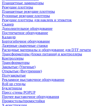
Планшетные ламинаторы
Режущие плоттеры
Планшетные режущие плоттеры
Рулонные режущие плоттеры
Режущие плоттеры для наклеек и этикеток
Сканер
Дополнительное оборудование
Постпечатное оборудование
Каландр
Бортогибочное оборудование
Лазерные сварочные станки
Расходные материалы и оборудование для DTF печати
Трансформаторы (блоки питания) и контроллеры
Контроллеры
Трансформаторы
Закрытые (Уличные)
Открытые (Внутренние)
Полузакрытые
Рекламное выставочное оборудование
Roll up стенды
Буклетницы
Пресс-стены POPUP
Прочее выставочное оборудования
Промостолы/промостойки
Х-конструкции