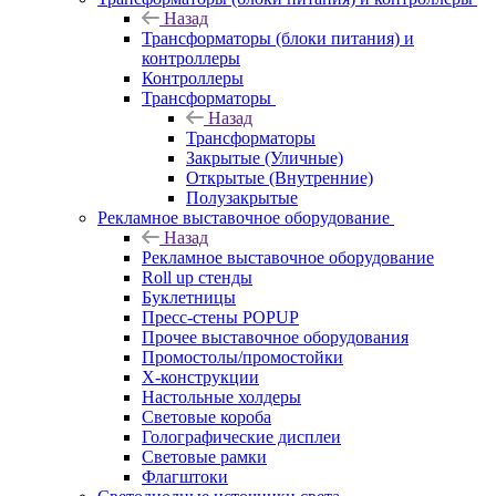
Назад
Трансформаторы (блоки питания) и
контроллеры
Контроллеры
Трансформаторы
Назад
Трансформаторы
Закрытые (Уличные)
Открытые (Внутренние)
Полузакрытые
Рекламное выставочное оборудование
Назад
Рекламное выставочное оборудование
Roll up стенды
Буклетницы
Пресс-стены POPUP
Прочее выставочное оборудования
Промостолы/промостойки
Х-конструкции
Настольные холдеры
Световые короба
Голографические дисплеи
Световые рамки
Флагштоки