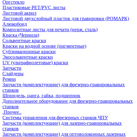
Оргстекло
Пластиковые PET/PVC листы
Листовой акрил
Листовой двухслойный пластик для гравировки (РОМАРК)
Алюкобонд
Композитные листы для печати (нерж. сталь)
Краска (Чернила)
Сольвентные краски
Краски на водной основе (пигментные)
Сублимационные краски
Экосольвентные краски
UV (ультрафиолетовые) краски
Запчасти
Слайдеры
Ремни
Запчасти (комплектующие) для фрезерно-гравировальных
станков
Шпиндель, цанга, гайка, подшипник
Дополнительное оборудование для фрезерно-гравировальных
станков
.Прочее..
Системы управления для фрезерных станков ЧПУ
Запчасти (комплектующие) для лазерно-гравировальных
станков
Запчасти (комплектующие) для оптоволоконных лазерных