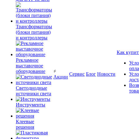
Трансформаторы
(блоки питания)
и контроллеры
Как купит
Рекламное
Усло
выставочное
опл
оборудование
Сервис
Блог
Новости
Усло
Акции
дост
Возв
Светодиодные
това
источники света
Инструменты
Клеевые
решения