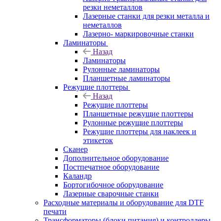
резки неметаллов
Лазерные станки для резки металла и
неметаллов
Лазерно- маркировочные станки
Ламинаторы
Назад
Ламинаторы
Рулонные ламинаторы
Планшетные ламинаторы
Режущие плоттеры
Назад
Режущие плоттеры
Планшетные режущие плоттеры
Рулонные режущие плоттеры
Режущие плоттеры для наклеек и
этикеток
Сканер
Дополнительное оборудование
Постпечатное оборудование
Каландр
Бортогибочное оборудование
Лазерные сварочные станки
Расходные материалы и оборудование для DTF
печати
Трансформаторы (блоки питания) и контроллеры