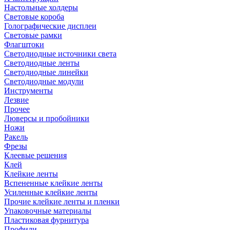
Настольные холдеры
Световые короба
Голографические дисплеи
Световые рамки
Флагштоки
Светодиодные источники света
Светодиодные ленты
Светодиодные линейки
Светодиодные модули
Инструменты
Лезвие
Прочее
Люверсы и пробойники
Ножи
Ракель
Фрезы
Клеевые решения
Клей
Клейкие ленты
Вспененные клейкие ленты
Усиленные клейкие ленты
Прочие клейкие ленты и пленки
Упаковочные материалы
Пластиковая фурнитура
Профили