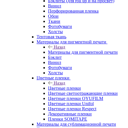
Бэклиты (для roll up и на просвет)
Винил
Перфорированная пленка
Обои
Ткани
Фотобумаги
Холсты
Тентовая ткань
Материалы для пигментной печати
Назад
Материалы для пигментной печати
Бэклит
Винил
Фотобумаги
Холсты
Цветные пленки
Назад
Цветные пленки
Цветные светоотражающие пленки
Цветные пленки OYUFILM
Цветные пленки Unifol
Цветные пленки Respect
Декоративные пленки
Пленки SOMITAPE
Материалы для сублимационной печати