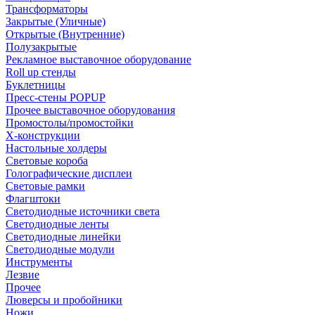
Трансформаторы
Закрытые (Уличные)
Открытые (Внутренние)
Полузакрытые
Рекламное выставочное оборудование
Roll up стенды
Буклетницы
Пресс-стены POPUP
Прочее выставочное оборудования
Промостолы/промостойки
Х-конструкции
Настольные холдеры
Световые короба
Голографические дисплеи
Световые рамки
Флагштоки
Светодиодные источники света
Светодиодные ленты
Светодиодные линейки
Светодиодные модули
Инструменты
Лезвие
Прочее
Люверсы и пробойники
Ножи