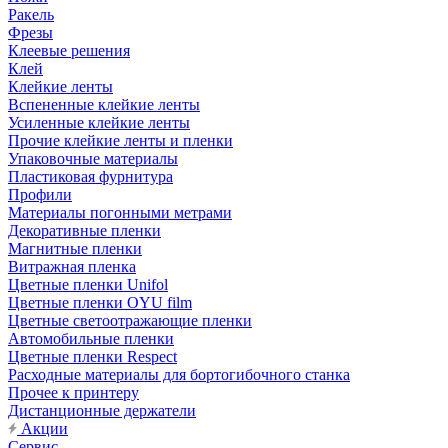
Ракель
Фрезы
Клеевые решения
Клей
Клейкие ленты
Вспененные клейкие ленты
Усиленные клейкие ленты
Прочие клейкие ленты и пленки
Упаковочные материалы
Пластиковая фурнитура
Профили
Материалы погонными метрами
Декоративные пленки
Магнитные пленки
Витражная пленка
Цветные пленки Unifol
Цветные пленки OYU film
Цветные светоотражающие пленки
Автомобильные пленки
Цветные пленки Respect
Расходные материалы для бортогибочного станка
Прочее к принтеру
Дистанционные держатели
Акции
Сервис