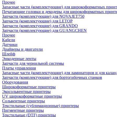
Прочее
Запасные части (комплектующие) для широкоформатных принт
Печатающие головки и декодеры для широкоформатных принт
Запчасти (комплектующие) для NOVAJET750
Запчасти (комплектующие) для LETOP
Запчасти (комплектующие) для GRANDO
Запчасти (комплектующие) для GUANGCHEN
Прочее
Кабели
Датчики
Драйверы и двигатели
Шлейф
Энкодерные ленты
Запчасти для чернильной системы
Платы управления
Запасные части (комплектующие) для ламинаторов и для калан
Запчасти (комплектующие) для бортогибочных станков
Оборудования
Широкоформатные принтеры
Экосольвентные принтеры
UV широкоформатные принтеры
Сольвентные принтеры
Текстильные (сублимационные) принтеры
Пигментные принтеры
Текстильные (DTF) принтеры