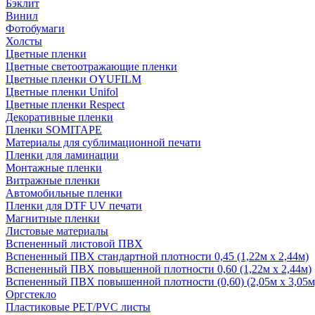
Бэклит
Винил
Фотобумаги
Холсты
Цветные пленки
Цветные светоотражающие пленки
Цветные пленки OYUFILM
Цветные пленки Unifol
Цветные пленки Respect
Декоративные пленки
Пленки SOMITAPE
Материалы для сублимационной печати
Пленки для ламинации
Монтажные пленки
Витражные пленки
Автомобильные пленки
Пленки для DTF UV печати
Магнитные пленки
Листовые материалы
Вспененный листовой ПВХ
Вспененный ПВХ стандартной плотности 0,45 (1,22м х 2,44м)
Вспененный ПВХ повышенной плотности 0,60 (1,22м х 2,44м)
Вспененный ПВХ повышенной плотности (0,60) (2,05м х 3,05м
Оргстекло
Пластиковые PET/PVC листы