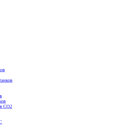
ков
танков
в
ков
ов CO2
C