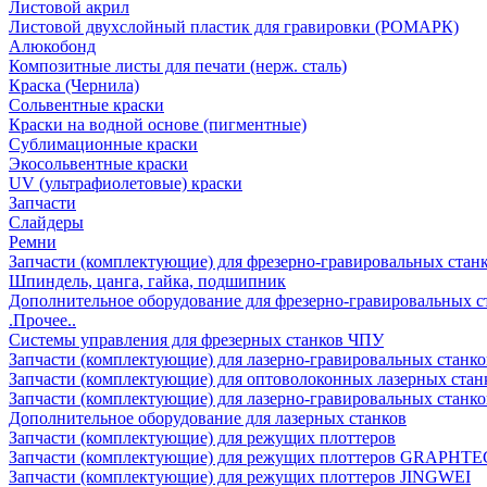
Листовой акрил
Листовой двухслойный пластик для гравировки (РОМАРК)
Алюкобонд
Композитные листы для печати (нерж. сталь)
Краска (Чернила)
Сольвентные краски
Краски на водной основе (пигментные)
Сублимационные краски
Экосольвентные краски
UV (ультрафиолетовые) краски
Запчасти
Слайдеры
Ремни
Запчасти (комплектующие) для фрезерно-гравировальных стан
Шпиндель, цанга, гайка, подшипник
Дополнительное оборудование для фрезерно-гравировальных с
.Прочее..
Системы управления для фрезерных станков ЧПУ
Запчасти (комплектующие) для лазерно-гравировальных станко
Запчасти (комплектующие) для оптоволоконных лазерных стан
Запчасти (комплектующие) для лазерно-гравировальных станк
Дополнительное оборудование для лазерных станков
Запчасти (комплектующие) для режущих плоттеров
Запчасти (комплектующие) для режущих плоттеров GRAPHTE
Запчасти (комплектующие) для режущих плоттеров JINGWEI