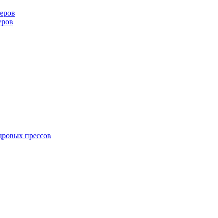
еров
еров
дровых прессов