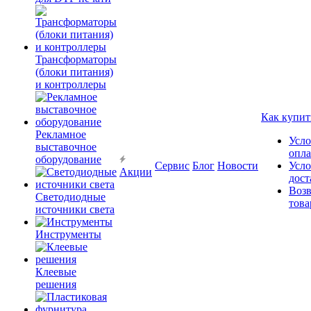
Трансформаторы
(блоки питания)
и контроллеры
Как купит
Рекламное
Усло
выставочное
опл
оборудование
Сервис
Блог
Новости
Усло
Акции
дост
Возв
Светодиодные
това
источники света
Инструменты
Клеевые
решения