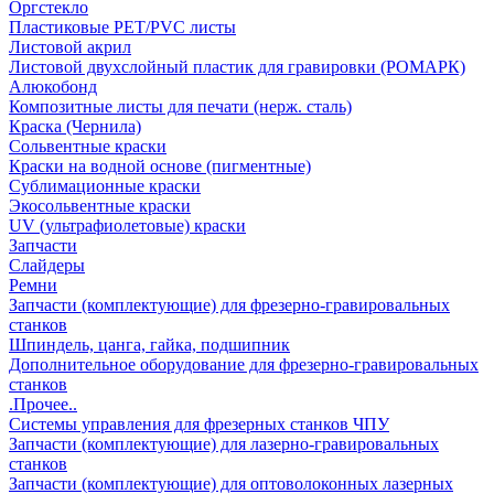
Оргстекло
Пластиковые PET/PVC листы
Листовой акрил
Листовой двухслойный пластик для гравировки (РОМАРК)
Алюкобонд
Композитные листы для печати (нерж. сталь)
Краска (Чернила)
Сольвентные краски
Краски на водной основе (пигментные)
Сублимационные краски
Экосольвентные краски
UV (ультрафиолетовые) краски
Запчасти
Слайдеры
Ремни
Запчасти (комплектующие) для фрезерно-гравировальных
станков
Шпиндель, цанга, гайка, подшипник
Дополнительное оборудование для фрезерно-гравировальных
станков
.Прочее..
Системы управления для фрезерных станков ЧПУ
Запчасти (комплектующие) для лазерно-гравировальных
станков
Запчасти (комплектующие) для оптоволоконных лазерных