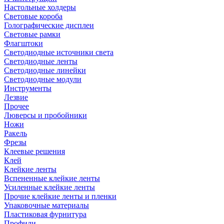
Настольные холдеры
Световые короба
Голографические дисплеи
Световые рамки
Флагштоки
Светодиодные источники света
Светодиодные ленты
Светодиодные линейки
Светодиодные модули
Инструменты
Лезвие
Прочее
Люверсы и пробойники
Ножи
Ракель
Фрезы
Клеевые решения
Клей
Клейкие ленты
Вспененные клейкие ленты
Усиленные клейкие ленты
Прочие клейкие ленты и пленки
Упаковочные материалы
Пластиковая фурнитура
Профили