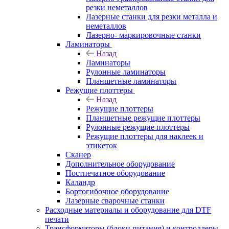
резки неметаллов
Лазерные станки для резки металла и
неметаллов
Лазерно- маркировочные станки
Ламинаторы
Назад
Ламинаторы
Рулонные ламинаторы
Планшетные ламинаторы
Режущие плоттеры
Назад
Режущие плоттеры
Планшетные режущие плоттеры
Рулонные режущие плоттеры
Режущие плоттеры для наклеек и
этикеток
Сканер
Дополнительное оборудование
Постпечатное оборудование
Каландр
Бортогибочное оборудование
Лазерные сварочные станки
Расходные материалы и оборудование для DTF
печати
Трансформаторы (блоки питания) и контроллеры