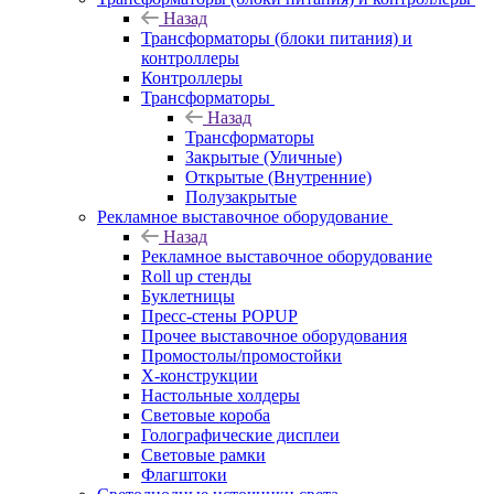
Назад
Трансформаторы (блоки питания) и
контроллеры
Контроллеры
Трансформаторы
Назад
Трансформаторы
Закрытые (Уличные)
Открытые (Внутренние)
Полузакрытые
Рекламное выставочное оборудование
Назад
Рекламное выставочное оборудование
Roll up стенды
Буклетницы
Пресс-стены POPUP
Прочее выставочное оборудования
Промостолы/промостойки
Х-конструкции
Настольные холдеры
Световые короба
Голографические дисплеи
Световые рамки
Флагштоки