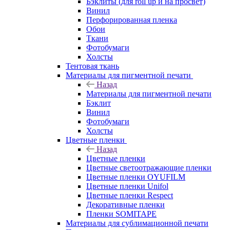
Бэклиты (для roll up и на просвет)
Винил
Перфорированная пленка
Обои
Ткани
Фотобумаги
Холсты
Тентовая ткань
Материалы для пигментной печати
Назад
Материалы для пигментной печати
Бэклит
Винил
Фотобумаги
Холсты
Цветные пленки
Назад
Цветные пленки
Цветные светоотражающие пленки
Цветные пленки OYUFILM
Цветные пленки Unifol
Цветные пленки Respect
Декоративные пленки
Пленки SOMITAPE
Материалы для сублимационной печати