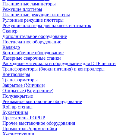
Планшетные ламинаторы
Режущие плоттеры
Планшетные режущие плоттеры
Рулонные режущие плоттеры
Режущие плоттеры для наклеек и этикеток
Сканер
Дополнительное оборудование
Постпечатное оборудование
Каландр
Бортогибочное оборудование
Лазерные сварочные станки
Расходные материалы и оборудование для DTF печати
Трансформаторы (блоки питания) и контроллеры
Контроллеры
Трансформаторы
Закрытые (Уличные)
Открытые (Внутренние)
Полузакрытые
Рекламное выставочное оборудование
Roll up стенды
Буклетницы
Пресс-стены POPUP
Прочее выставочное оборудования
Промостолы/промостойки
Х-конструкции