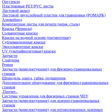
Оргстекло
Пластиковые PET/PVC листы
Листовой акрил
Листовой двухслойный пластик для гравировки (РОМАРК)
Алюкобонд
Композитные листы для печати (нерж. сталь)
Краска (Чернила)
Сольвентные краски
Краски на водной основе (пигментные)
Сублимационные краски
Экосольвентные краски
UV (ультрафиолетовые) краски
Запчасти
Слайдеры
Ремни
Запчасти (комплектующие) для фрезерно-гравировальных
станков
Шпиндель, цанга, гайка, подшипник
Дополнительное оборудование для фрезерно-гравировальных
станков
.Прочее..
Системы управления для фрезерных станков ЧПУ
Запчасти (комплектующие) для лазерно-гравировальных
станков
Запчасти (комплектующие) для оптоволоконных лазерных