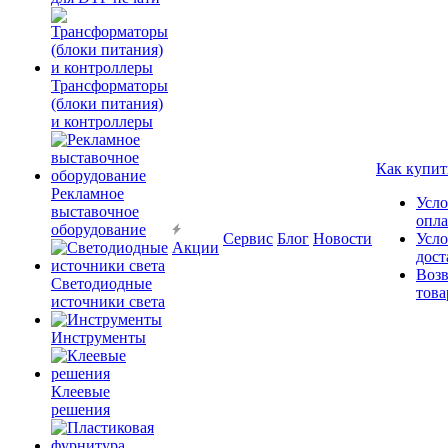
Трансформаторы
(блоки питания)
и контроллеры
Как купит
Рекламное
Усло
выставочное
опл
оборудование
Сервис
Блог
Новости
Усло
Акции
дост
Возв
Светодиодные
това
источники света
Инструменты
Клеевые
решения