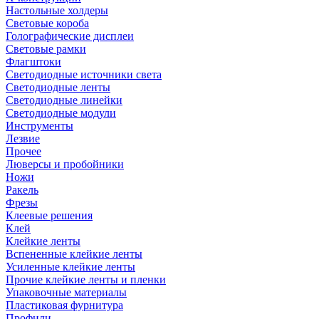
Настольные холдеры
Световые короба
Голографические дисплеи
Световые рамки
Флагштоки
Светодиодные источники света
Светодиодные ленты
Светодиодные линейки
Светодиодные модули
Инструменты
Лезвие
Прочее
Люверсы и пробойники
Ножи
Ракель
Фрезы
Клеевые решения
Клей
Клейкие ленты
Вспененные клейкие ленты
Усиленные клейкие ленты
Прочие клейкие ленты и пленки
Упаковочные материалы
Пластиковая фурнитура
Профили