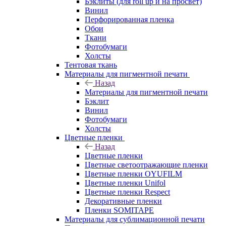
Бэклиты (для roll up и на просвет)
Винил
Перфорированная пленка
Обои
Ткани
Фотобумаги
Холсты
Тентовая ткань
Материалы для пигментной печати
Назад
Материалы для пигментной печати
Бэклит
Винил
Фотобумаги
Холсты
Цветные пленки
Назад
Цветные пленки
Цветные светоотражающие пленки
Цветные пленки OYUFILM
Цветные пленки Unifol
Цветные пленки Respect
Декоративные пленки
Пленки SOMITAPE
Материалы для сублимационной печати