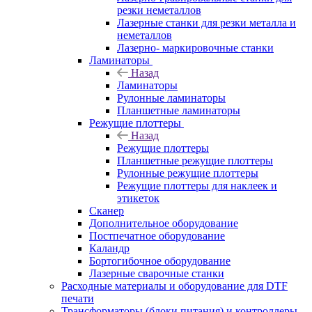
резки неметаллов
Лазерные станки для резки металла и
неметаллов
Лазерно- маркировочные станки
Ламинаторы
Назад
Ламинаторы
Рулонные ламинаторы
Планшетные ламинаторы
Режущие плоттеры
Назад
Режущие плоттеры
Планшетные режущие плоттеры
Рулонные режущие плоттеры
Режущие плоттеры для наклеек и
этикеток
Сканер
Дополнительное оборудование
Постпечатное оборудование
Каландр
Бортогибочное оборудование
Лазерные сварочные станки
Расходные материалы и оборудование для DTF
печати
Трансформаторы (блоки питания) и контроллеры