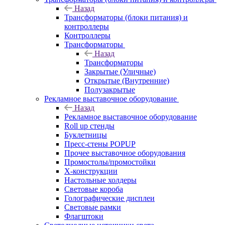
Назад
Трансформаторы (блоки питания) и
контроллеры
Контроллеры
Трансформаторы
Назад
Трансформаторы
Закрытые (Уличные)
Открытые (Внутренние)
Полузакрытые
Рекламное выставочное оборудование
Назад
Рекламное выставочное оборудование
Roll up стенды
Буклетницы
Пресс-стены POPUP
Прочее выставочное оборудования
Промостолы/промостойки
Х-конструкции
Настольные холдеры
Световые короба
Голографические дисплеи
Световые рамки
Флагштоки