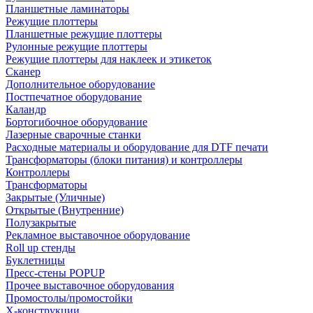
Планшетные ламинаторы
Режущие плоттеры
Планшетные режущие плоттеры
Рулонные режущие плоттеры
Режущие плоттеры для наклеек и этикеток
Сканер
Дополнительное оборудование
Постпечатное оборудование
Каландр
Бортогибочное оборудование
Лазерные сварочные станки
Расходные материалы и оборудование для DTF печати
Трансформаторы (блоки питания) и контроллеры
Контроллеры
Трансформаторы
Закрытые (Уличные)
Открытые (Внутренние)
Полузакрытые
Рекламное выставочное оборудование
Roll up стенды
Буклетницы
Пресс-стены POPUP
Прочее выставочное оборудования
Промостолы/промостойки
Х-конструкции