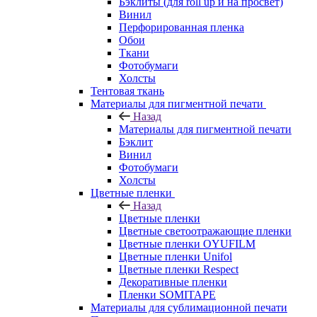
Бэклиты (для roll up и на просвет)
Винил
Перфорированная пленка
Обои
Ткани
Фотобумаги
Холсты
Тентовая ткань
Материалы для пигментной печати
Назад
Материалы для пигментной печати
Бэклит
Винил
Фотобумаги
Холсты
Цветные пленки
Назад
Цветные пленки
Цветные светоотражающие пленки
Цветные пленки OYUFILM
Цветные пленки Unifol
Цветные пленки Respect
Декоративные пленки
Пленки SOMITAPE
Материалы для сублимационной печати