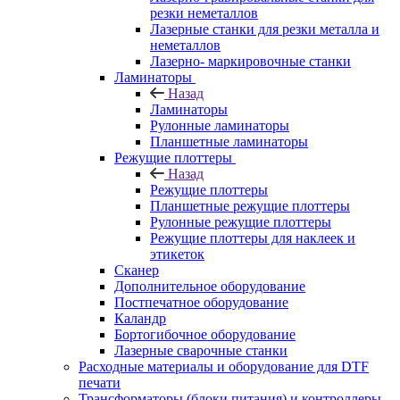
резки неметаллов
Лазерные станки для резки металла и
неметаллов
Лазерно- маркировочные станки
Ламинаторы
Назад
Ламинаторы
Рулонные ламинаторы
Планшетные ламинаторы
Режущие плоттеры
Назад
Режущие плоттеры
Планшетные режущие плоттеры
Рулонные режущие плоттеры
Режущие плоттеры для наклеек и
этикеток
Сканер
Дополнительное оборудование
Постпечатное оборудование
Каландр
Бортогибочное оборудование
Лазерные сварочные станки
Расходные материалы и оборудование для DTF
печати
Трансформаторы (блоки питания) и контроллеры