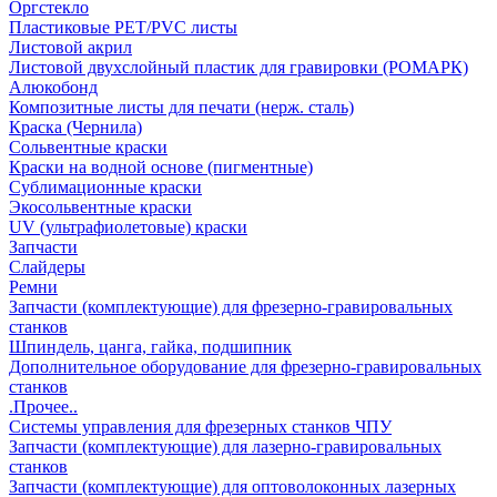
Оргстекло
Пластиковые PET/PVC листы
Листовой акрил
Листовой двухслойный пластик для гравировки (РОМАРК)
Алюкобонд
Композитные листы для печати (нерж. сталь)
Краска (Чернила)
Сольвентные краски
Краски на водной основе (пигментные)
Сублимационные краски
Экосольвентные краски
UV (ультрафиолетовые) краски
Запчасти
Слайдеры
Ремни
Запчасти (комплектующие) для фрезерно-гравировальных
станков
Шпиндель, цанга, гайка, подшипник
Дополнительное оборудование для фрезерно-гравировальных
станков
.Прочее..
Системы управления для фрезерных станков ЧПУ
Запчасти (комплектующие) для лазерно-гравировальных
станков
Запчасти (комплектующие) для оптоволоконных лазерных