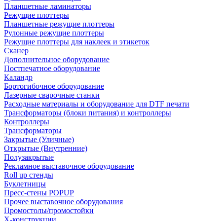
Планшетные ламинаторы
Режущие плоттеры
Планшетные режущие плоттеры
Рулонные режущие плоттеры
Режущие плоттеры для наклеек и этикеток
Сканер
Дополнительное оборудование
Постпечатное оборудование
Каландр
Бортогибочное оборудование
Лазерные сварочные станки
Расходные материалы и оборудование для DTF печати
Трансформаторы (блоки питания) и контроллеры
Контроллеры
Трансформаторы
Закрытые (Уличные)
Открытые (Внутренние)
Полузакрытые
Рекламное выставочное оборудование
Roll up стенды
Буклетницы
Пресс-стены POPUP
Прочее выставочное оборудования
Промостолы/промостойки
Х-конструкции