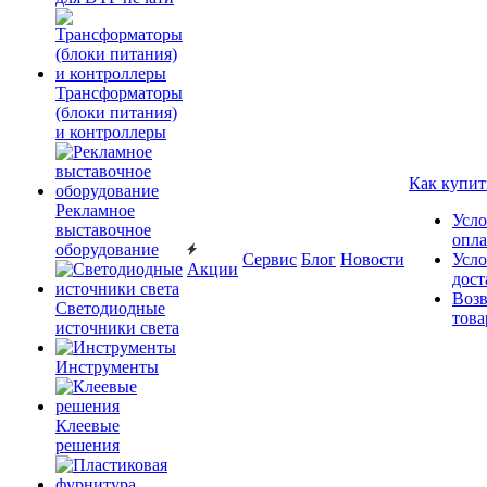
Трансформаторы
(блоки питания)
и контроллеры
Как купит
Рекламное
Усло
выставочное
опл
оборудование
Сервис
Блог
Новости
Усло
Акции
дост
Возв
Светодиодные
това
источники света
Инструменты
Клеевые
решения