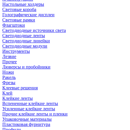
Настольные холдеры
Световые короба
Голографические дисплеи
Световые рамки
Флагштоки
Светодиодные источники света
Светодиодные ленты
Светодиодные линейки
Светодиодные модули
Инструменты
Лезвие
Прочее
Люверсы и пробойники
Ножи
Ракель
Фрезы
Клеевые решения
Клей
Клейкие ленты
Вспененные клейкие ленты
Усиленные клейкие ленты
Прочие клейкие ленты и пленки
Упаковочные материалы
Пластиковая фурнитура
Профили