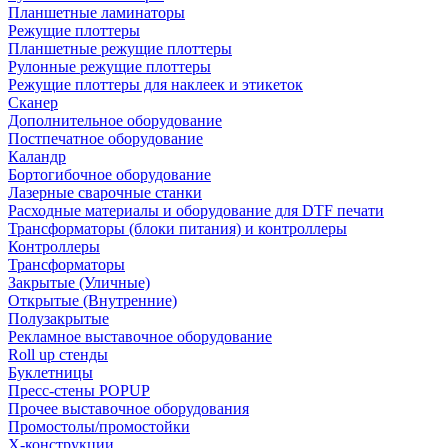
Планшетные ламинаторы
Режущие плоттеры
Планшетные режущие плоттеры
Рулонные режущие плоттеры
Режущие плоттеры для наклеек и этикеток
Сканер
Дополнительное оборудование
Постпечатное оборудование
Каландр
Бортогибочное оборудование
Лазерные сварочные станки
Расходные материалы и оборудование для DTF печати
Трансформаторы (блоки питания) и контроллеры
Контроллеры
Трансформаторы
Закрытые (Уличные)
Открытые (Внутренние)
Полузакрытые
Рекламное выставочное оборудование
Roll up стенды
Буклетницы
Пресс-стены POPUP
Прочее выставочное оборудования
Промостолы/промостойки
Х-конструкции