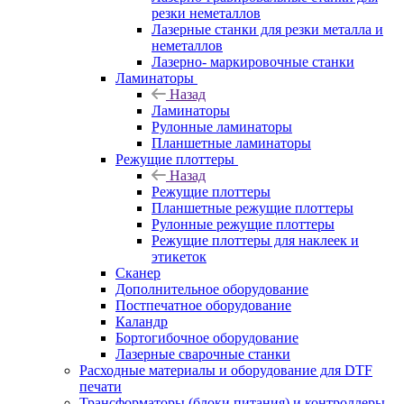
резки неметаллов
Лазерные станки для резки металла и
неметаллов
Лазерно- маркировочные станки
Ламинаторы
Назад
Ламинаторы
Рулонные ламинаторы
Планшетные ламинаторы
Режущие плоттеры
Назад
Режущие плоттеры
Планшетные режущие плоттеры
Рулонные режущие плоттеры
Режущие плоттеры для наклеек и
этикеток
Сканер
Дополнительное оборудование
Постпечатное оборудование
Каландр
Бортогибочное оборудование
Лазерные сварочные станки
Расходные материалы и оборудование для DTF
печати
Трансформаторы (блоки питания) и контроллеры