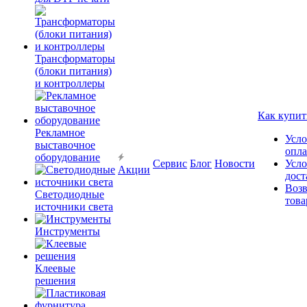
Трансформаторы
(блоки питания)
и контроллеры
Как купит
Рекламное
Усло
выставочное
опл
оборудование
Сервис
Блог
Новости
Усло
Акции
дост
Возв
Светодиодные
това
источники света
Инструменты
Клеевые
решения