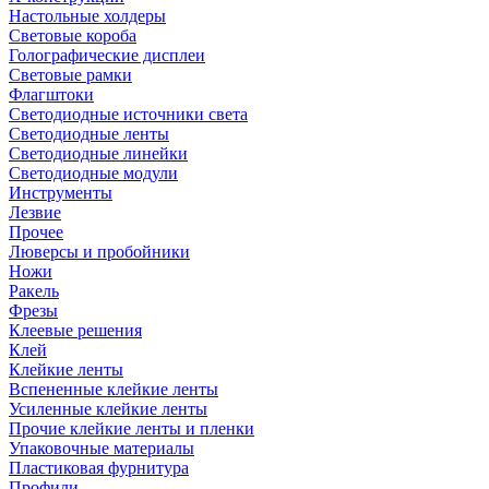
Настольные холдеры
Световые короба
Голографические дисплеи
Световые рамки
Флагштоки
Светодиодные источники света
Светодиодные ленты
Светодиодные линейки
Светодиодные модули
Инструменты
Лезвие
Прочее
Люверсы и пробойники
Ножи
Ракель
Фрезы
Клеевые решения
Клей
Клейкие ленты
Вспененные клейкие ленты
Усиленные клейкие ленты
Прочие клейкие ленты и пленки
Упаковочные материалы
Пластиковая фурнитура
Профили