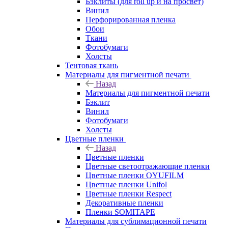
Бэклиты (для roll up и на просвет)
Винил
Перфорированная пленка
Обои
Ткани
Фотобумаги
Холсты
Тентовая ткань
Материалы для пигментной печати
Назад
Материалы для пигментной печати
Бэклит
Винил
Фотобумаги
Холсты
Цветные пленки
Назад
Цветные пленки
Цветные светоотражающие пленки
Цветные пленки OYUFILM
Цветные пленки Unifol
Цветные пленки Respect
Декоративные пленки
Пленки SOMITAPE
Материалы для сублимационной печати