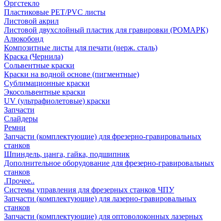
Оргстекло
Пластиковые PET/PVC листы
Листовой акрил
Листовой двухслойный пластик для гравировки (РОМАРК)
Алюкобонд
Композитные листы для печати (нерж. сталь)
Краска (Чернила)
Сольвентные краски
Краски на водной основе (пигментные)
Сублимационные краски
Экосольвентные краски
UV (ультрафиолетовые) краски
Запчасти
Слайдеры
Ремни
Запчасти (комплектующие) для фрезерно-гравировальных
станков
Шпиндель, цанга, гайка, подшипник
Дополнительное оборудование для фрезерно-гравировальных
станков
.Прочее..
Системы управления для фрезерных станков ЧПУ
Запчасти (комплектующие) для лазерно-гравировальных
станков
Запчасти (комплектующие) для оптоволоконных лазерных