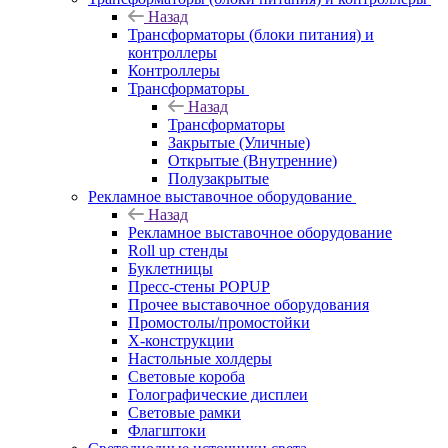
Назад
Трансформаторы (блоки питания) и
контроллеры
Контроллеры
Трансформаторы
Назад
Трансформаторы
Закрытые (Уличные)
Открытые (Внутренние)
Полузакрытые
Рекламное выставочное оборудование
Назад
Рекламное выставочное оборудование
Roll up стенды
Буклетницы
Пресс-стены POPUP
Прочее выставочное оборудования
Промостолы/промостойки
Х-конструкции
Настольные холдеры
Световые короба
Голографические дисплеи
Световые рамки
Флагштоки