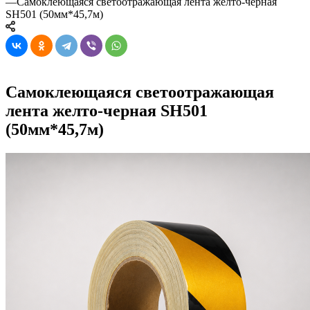
—
Самоклеющаяся светоотражающая лента желто-черная
SH501 (50мм*45,7м)
Самоклеющаяся светоотражающая
лента желто-черная SH501
(50мм*45,7м)