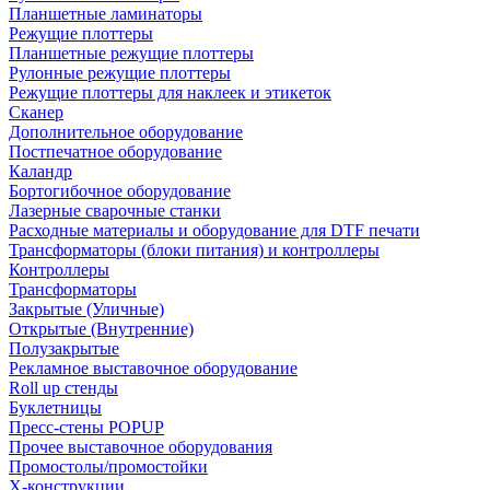
Планшетные ламинаторы
Режущие плоттеры
Планшетные режущие плоттеры
Рулонные режущие плоттеры
Режущие плоттеры для наклеек и этикеток
Сканер
Дополнительное оборудование
Постпечатное оборудование
Каландр
Бортогибочное оборудование
Лазерные сварочные станки
Расходные материалы и оборудование для DTF печати
Трансформаторы (блоки питания) и контроллеры
Контроллеры
Трансформаторы
Закрытые (Уличные)
Открытые (Внутренние)
Полузакрытые
Рекламное выставочное оборудование
Roll up стенды
Буклетницы
Пресс-стены POPUP
Прочее выставочное оборудования
Промостолы/промостойки
Х-конструкции