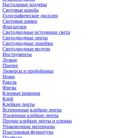
Настольные холдеры
Световые короба
Голографические дисплеи
Световые рамки
Флагштоки
Светодиодные источники света
Светодиодные ленты
Светодиодные линейки
Светодиодные модули
Инструменты
Лезвие
Прочее
Люверсы и пробойники
Ножи
Ракель
Фрезы
Клеевые решения
Клей
Клейкие ленты
Вспененные клейкие ленты
Усиленные клейкие ленты
Прочие клейкие ленты и пленки
Упаковочные материалы
Пластиковая фурнитура
Профили