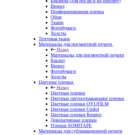
Бэклиты (для roll up и на просвет)
Винил
Перфорированная пленка
Обои
Ткани
Фотобумаги
Холсты
Тентовая ткань
Материалы для пигментной печати
Назад
Материалы для пигментной печати
Бэклит
Винил
Фотобумаги
Холсты
Цветные пленки
Назад
Цветные пленки
Цветные светоотражающие пленки
Цветные пленки OYUFILM
Цветные пленки Unifol
Цветные пленки Respect
Декоративные пленки
Пленки SOMITAPE
Материалы для сублимационной печати