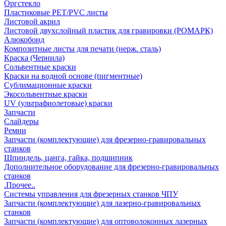
Оргстекло
Пластиковые PET/PVC листы
Листовой акрил
Листовой двухслойный пластик для гравировки (РОМАРК)
Алюкобонд
Композитные листы для печати (нерж. сталь)
Краска (Чернила)
Сольвентные краски
Краски на водной основе (пигментные)
Сублимационные краски
Экосольвентные краски
UV (ультрафиолетовые) краски
Запчасти
Слайдеры
Ремни
Запчасти (комплектующие) для фрезерно-гравировальных
станков
Шпиндель, цанга, гайка, подшипник
Дополнительное оборудование для фрезерно-гравировальных
станков
.Прочее..
Системы управления для фрезерных станков ЧПУ
Запчасти (комплектующие) для лазерно-гравировальных
станков
Запчасти (комплектующие) для оптоволоконных лазерных