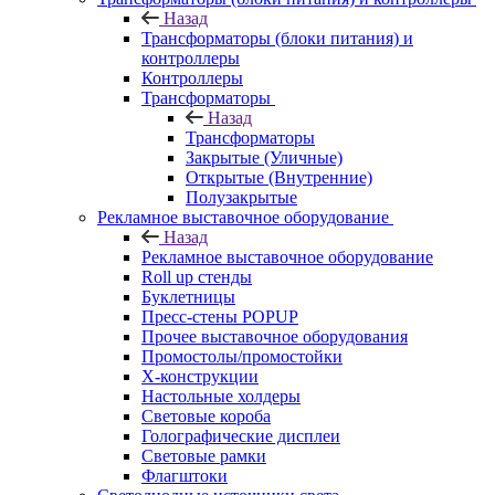
Назад
Трансформаторы (блоки питания) и
контроллеры
Контроллеры
Трансформаторы
Назад
Трансформаторы
Закрытые (Уличные)
Открытые (Внутренние)
Полузакрытые
Рекламное выставочное оборудование
Назад
Рекламное выставочное оборудование
Roll up стенды
Буклетницы
Пресс-стены POPUP
Прочее выставочное оборудования
Промостолы/промостойки
Х-конструкции
Настольные холдеры
Световые короба
Голографические дисплеи
Световые рамки
Флагштоки