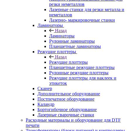
резки неметаллов
Лазерные станки для резки металла и
неметаллов
Лазерно- маркировочные станки
Ламинаторы
Назад
Ламинаторы
Рулонные ламинаторы
Планшетные ламинаторы
Режущие плоттеры
Назад
Режущие плоттеры
Планшетные режущие плоттеры
Рулонные режущие плоттеры
Режущие плоттеры для наклеек и
этикеток
Сканер
Дополнительное оборудование
Постпечатное оборудование
Каландр
Бортогибочное оборудование
Лазерные сварочные станки
Расходные материалы и оборудование для DTF
печати
Трансформаторы (блоки питания) и контроллеры