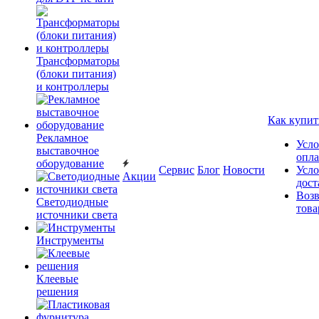
Трансформаторы
(блоки питания)
и контроллеры
Как купит
Рекламное
Усло
выставочное
опл
оборудование
Сервис
Блог
Новости
Усло
Акции
дост
Возв
Светодиодные
това
источники света
Инструменты
Клеевые
решения