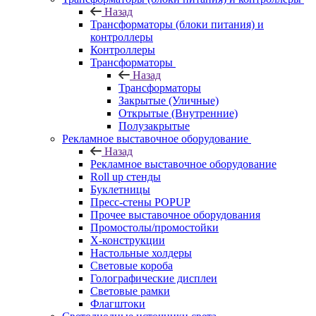
Назад
Трансформаторы (блоки питания) и
контроллеры
Контроллеры
Трансформаторы
Назад
Трансформаторы
Закрытые (Уличные)
Открытые (Внутренние)
Полузакрытые
Рекламное выставочное оборудование
Назад
Рекламное выставочное оборудование
Roll up стенды
Буклетницы
Пресс-стены POPUP
Прочее выставочное оборудования
Промостолы/промостойки
Х-конструкции
Настольные холдеры
Световые короба
Голографические дисплеи
Световые рамки
Флагштоки