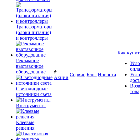
Трансформаторы
(блоки питания)
и контроллеры
Как купит
Рекламное
Усло
выставочное
опл
оборудование
Сервис
Блог
Новости
Усло
Акции
дост
Возв
Светодиодные
това
источники света
Инструменты
Клеевые
решения