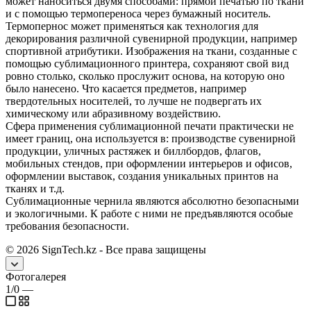
может наноситься двумя способами: прямой печатью по ткани
и с помощью термопереноса через бумажный носитель.
Термопернос может применяться как технология для
декорирования различной сувенирной продукции, например
спортивной атрибутики. Изображения на ткани, созданные с
помощью сублимационного принтера, сохраняют свой вид
ровно столько, сколько прослужит основа, на которую оно
было нанесено. Что касается предметов, например
твердотельных носителей, то лучше не подвергать их
химическому или абразивному воздействию.
Сфера применения сублимационной печати практически не
имеет границ, она используется в: производстве сувенирной
продукции, уличных растяжек и биллбордов, флагов,
мобильных стендов, при оформлении интерьеров и офисов,
оформлении выставок, создания уникальных принтов на
тканях и т.д.
Сублимационные чернила являются абсолютно безопасными
и экологичными. К работе с ними не предъявляются особые
требования безопасности.
©
2026
SignTech.kz - Все права защищены
Фотогалерея
1/0
—