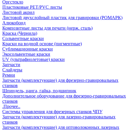
Оргстекло
Пластиковые PET/PVC листы
Листовой акрил
Листовой двухслойный пластик для гравировки (РОМАРК)
Алюкобонд
Композитные листы для печати (нерж. сталь)
Краска (Чернила)
Сольвентные краски
Краски на водной основе (пигментные)
Сублимационные краски
Экосольвентные краски
UV (ультрафиолетовые) краски
Запчасти
Слайдеры
Ремни
Запчасти (комплектующие) для фрезерно-гравировальных
станков
Шпиндель, цанга, гайка, подшипник
Дополнительное оборудование для фрезерно-гравировальных
станков
.Прочее..
Системы управления для фрезерных станков ЧПУ
Запчасти (комплектующие) для лазерно-гравировальных
станков
Запчасти (комплектующие) для оптоволоконных лазерных