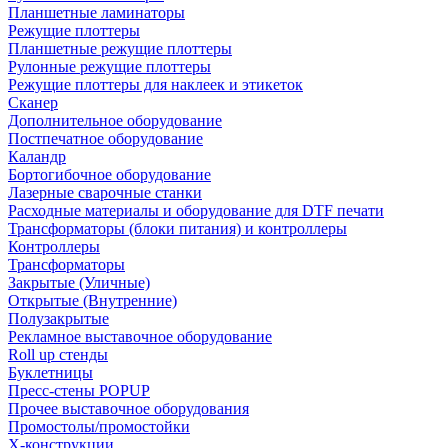
Планшетные ламинаторы
Режущие плоттеры
Планшетные режущие плоттеры
Рулонные режущие плоттеры
Режущие плоттеры для наклеек и этикеток
Сканер
Дополнительное оборудование
Постпечатное оборудование
Каландр
Бортогибочное оборудование
Лазерные сварочные станки
Расходные материалы и оборудование для DTF печати
Трансформаторы (блоки питания) и контроллеры
Контроллеры
Трансформаторы
Закрытые (Уличные)
Открытые (Внутренние)
Полузакрытые
Рекламное выставочное оборудование
Roll up стенды
Буклетницы
Пресс-стены POPUP
Прочее выставочное оборудования
Промостолы/промостойки
Х-конструкции