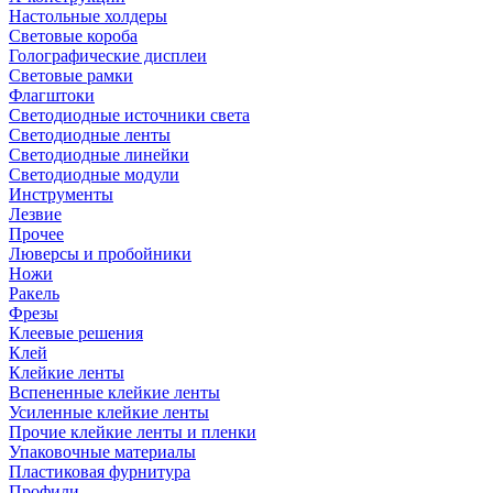
Настольные холдеры
Световые короба
Голографические дисплеи
Световые рамки
Флагштоки
Светодиодные источники света
Светодиодные ленты
Светодиодные линейки
Светодиодные модули
Инструменты
Лезвие
Прочее
Люверсы и пробойники
Ножи
Ракель
Фрезы
Клеевые решения
Клей
Клейкие ленты
Вспененные клейкие ленты
Усиленные клейкие ленты
Прочие клейкие ленты и пленки
Упаковочные материалы
Пластиковая фурнитура
Профили