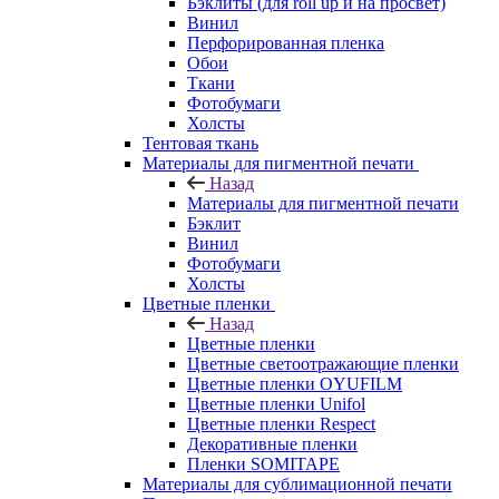
Бэклиты (для roll up и на просвет)
Винил
Перфорированная пленка
Обои
Ткани
Фотобумаги
Холсты
Тентовая ткань
Материалы для пигментной печати
Назад
Материалы для пигментной печати
Бэклит
Винил
Фотобумаги
Холсты
Цветные пленки
Назад
Цветные пленки
Цветные светоотражающие пленки
Цветные пленки OYUFILM
Цветные пленки Unifol
Цветные пленки Respect
Декоративные пленки
Пленки SOMITAPE
Материалы для сублимационной печати