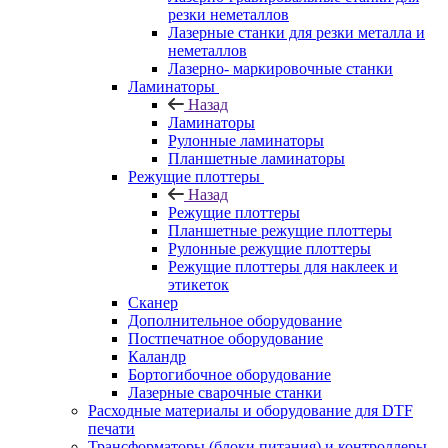
резки неметаллов
Лазерные станки для резки металла и
неметаллов
Лазерно- маркировочные станки
Ламинаторы
Назад
Ламинаторы
Рулонные ламинаторы
Планшетные ламинаторы
Режущие плоттеры
Назад
Режущие плоттеры
Планшетные режущие плоттеры
Рулонные режущие плоттеры
Режущие плоттеры для наклеек и
этикеток
Сканер
Дополнительное оборудование
Постпечатное оборудование
Каландр
Бортогибочное оборудование
Лазерные сварочные станки
Расходные материалы и оборудование для DTF
печати
Трансформаторы (блоки питания) и контроллеры