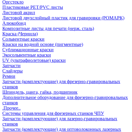
Оргстекло
Пластиковые PET/PVC листы
Листовой акрил
Листовой двухслойный пластик для гравировки (РОМАРК)
Алюкобонд
Композитные листы для печати (нерж. сталь)
Краска (Чернила)
Сольвентные краски
Краски на водной основе (пигментные)
Сублимационные краски
Экосольвентные краски
UV (ультрафиолетовые) краски
Запчасти
Слайдеры
Ремни
Запчасти (комплектующие) для фрезерно-гравировальных
станков
Шпиндель, цанга, гайка, подшипник
Дополнительное оборудование для фрезерно-гравировальных
станков
.Прочее..
Системы управления для фрезерных станков ЧПУ
Запчасти (комплектующие) для лазерно-гравировальных
станков
Запчасти (комплектующие) для оптоволоконных лазерных