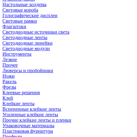
Настольные холдеры
Световые короба
Голографические дисплеи
Световые рамки
Флагштоки
Светодиодные источники света
Светодиодные ленты
Светодиодные линейки
Светодиодные модули
Инструменты
Лезвие
Прочее
Люверсы и пробойники
Ножи
Ракель
Фрезы
Клеевые решения
Клей
Клейкие ленты
Вспененные клейкие ленты
Усиленные клейкие ленты
Прочие клейкие ленты и пленки
Упаковочные материалы
Пластиковая фурнитура
Профили