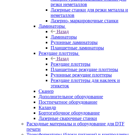
резки неметаллов
Лазерные станки для резки металла и
неметаллов
Лазерно- маркировочные станки
Ламинаторы
Назад
Ламинаторы
Рулонные ламинаторы
Планшетные ламинаторы
Режущие плоттеры
Назад
Режущие плоттеры
Планшетные режущие плоттеры
Рулонные режущие плоттеры
Режущие плоттеры для наклеек и
этикеток
Сканер
Дополнительное оборудование
Постпечатное оборудование
Каландр
Бортогибочное оборудование
Лазерные сварочные станки
Расходные материалы и оборудование для DTF
печати
Трансформаторы (блоки питания) и контроллеры