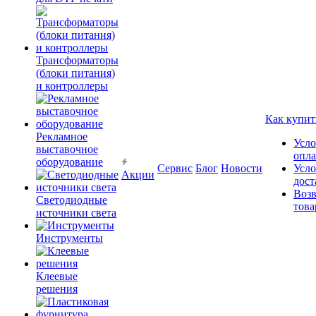
Трансформаторы
(блоки питания)
и контроллеры
Как купит
Рекламное
Усло
выставочное
опл
оборудование
Сервис
Блог
Новости
Усло
Акции
дост
Возв
Светодиодные
това
источники света
Инструменты
Клеевые
решения