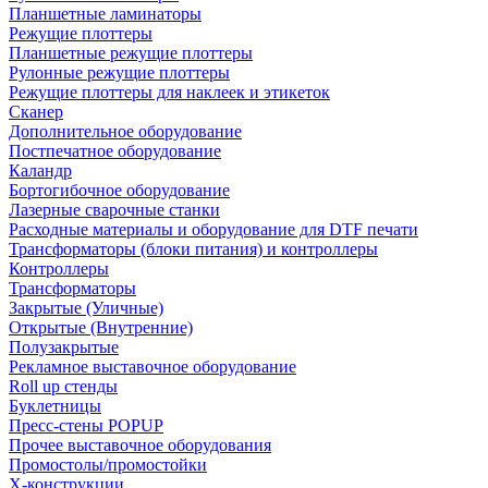
Планшетные ламинаторы
Режущие плоттеры
Планшетные режущие плоттеры
Рулонные режущие плоттеры
Режущие плоттеры для наклеек и этикеток
Сканер
Дополнительное оборудование
Постпечатное оборудование
Каландр
Бортогибочное оборудование
Лазерные сварочные станки
Расходные материалы и оборудование для DTF печати
Трансформаторы (блоки питания) и контроллеры
Контроллеры
Трансформаторы
Закрытые (Уличные)
Открытые (Внутренние)
Полузакрытые
Рекламное выставочное оборудование
Roll up стенды
Буклетницы
Пресс-стены POPUP
Прочее выставочное оборудования
Промостолы/промостойки
Х-конструкции