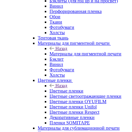
Бэклиты (для roll up и на просвет)
Винил
Перфорированная пленка
Обои
Ткани
Фотобумаги
Холсты
Тентовая ткань
Материалы для пигментной печати
Назад
Материалы для пигментной печати
Бэклит
Винил
Фотобумаги
Холсты
Цветные пленки
Назад
Цветные пленки
Цветные светоотражающие пленки
Цветные пленки OYUFILM
Цветные пленки Unifol
Цветные пленки Respect
Декоративные пленки
Пленки SOMITAPE
Материалы для сублимационной печати