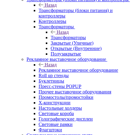
Назад
Трансформаторы (блоки питания) и
контроллеры
Контроллеры
Трансформаторы
Назад
Трансформаторы
Закрытые (Уличные)
Открытые (Внутренние)
Полузакрытые
Рекламное выставочное оборудование
Назад
Рекламное выставочное оборудование
Roll up стенды
Буклетницы
Пресс-стены POPUP
Прочее выставочное оборудования
Промостолы/промостойки
Х-конструкции
Настольные холдеры
Световые короба
Голографические дисплеи
Световые рамки
Флагштоки