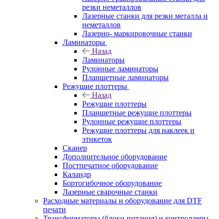
резки неметаллов
Лазерные станки для резки металла и
неметаллов
Лазерно- маркировочные станки
Ламинаторы
Назад
Ламинаторы
Рулонные ламинаторы
Планшетные ламинаторы
Режущие плоттеры
Назад
Режущие плоттеры
Планшетные режущие плоттеры
Рулонные режущие плоттеры
Режущие плоттеры для наклеек и
этикеток
Сканер
Дополнительное оборудование
Постпечатное оборудование
Каландр
Бортогибочное оборудование
Лазерные сварочные станки
Расходные материалы и оборудование для DTF
печати
Трансформаторы (блоки питания) и контроллеры