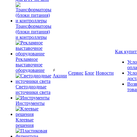
Трансформаторы
(блоки питания)
и контроллеры
Как купит
Рекламное
Усло
выставочное
опл
оборудование
Сервис
Блог
Новости
Усло
Акции
дост
Возв
Светодиодные
това
источники света
Инструменты
Клеевые
решения