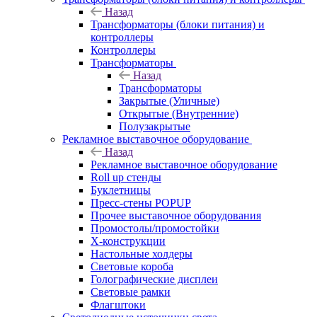
Назад
Трансформаторы (блоки питания) и
контроллеры
Контроллеры
Трансформаторы
Назад
Трансформаторы
Закрытые (Уличные)
Открытые (Внутренние)
Полузакрытые
Рекламное выставочное оборудование
Назад
Рекламное выставочное оборудование
Roll up стенды
Буклетницы
Пресс-стены POPUP
Прочее выставочное оборудования
Промостолы/промостойки
Х-конструкции
Настольные холдеры
Световые короба
Голографические дисплеи
Световые рамки
Флагштоки