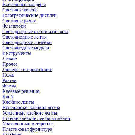
Настольные холдеры
Световые короба
Голографические дисплеи
Световые рамки
Флагштоки
Светодиодные источники света
Светодиодные ленты
Светодиодные линейки
Светодиодные модули
Инструменты
Лезвие
Прочее
Люверсы и пробойники
Ножи
Ракель
Фрезы
Клеевые решения
Клей
Клейкие ленты
Вспененные клейкие ленты
Усиленные клейкие ленты
Прочие клейкие ленты и пленки
Упаковочные материалы
Пластиковая фурнитура
Профили