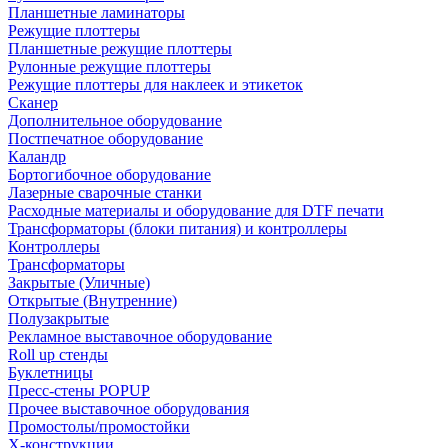
Планшетные ламинаторы
Режущие плоттеры
Планшетные режущие плоттеры
Рулонные режущие плоттеры
Режущие плоттеры для наклеек и этикеток
Сканер
Дополнительное оборудование
Постпечатное оборудование
Каландр
Бортогибочное оборудование
Лазерные сварочные станки
Расходные материалы и оборудование для DTF печати
Трансформаторы (блоки питания) и контроллеры
Контроллеры
Трансформаторы
Закрытые (Уличные)
Открытые (Внутренние)
Полузакрытые
Рекламное выставочное оборудование
Roll up стенды
Буклетницы
Пресс-стены POPUP
Прочее выставочное оборудования
Промостолы/промостойки
Х-конструкции