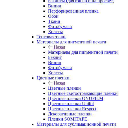
Бэклиты (для roll up и на просвет)
Винил
Перфорированная пленка
Обои
Ткани
Фотобумаги
Холсты
Тентовая ткань
Материалы для пигментной печати
Назад
Материалы для пигментной печати
Бэклит
Винил
Фотобумаги
Холсты
Цветные пленки
Назад
Цветные пленки
Цветные светоотражающие пленки
Цветные пленки OYUFILM
Цветные пленки Unifol
Цветные пленки Respect
Декоративные пленки
Пленки SOMITAPE
Материалы для сублимационной печати