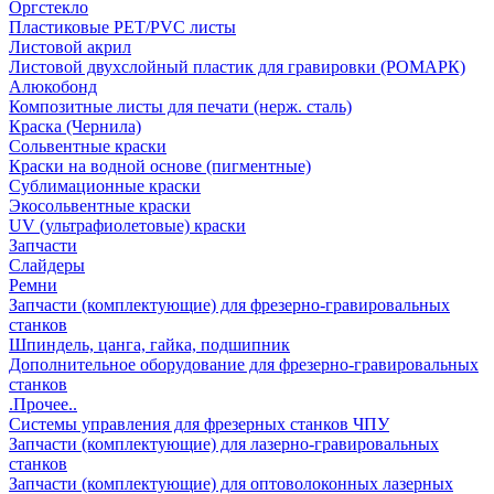
Оргстекло
Пластиковые PET/PVC листы
Листовой акрил
Листовой двухслойный пластик для гравировки (РОМАРК)
Алюкобонд
Композитные листы для печати (нерж. сталь)
Краска (Чернила)
Сольвентные краски
Краски на водной основе (пигментные)
Сублимационные краски
Экосольвентные краски
UV (ультрафиолетовые) краски
Запчасти
Слайдеры
Ремни
Запчасти (комплектующие) для фрезерно-гравировальных
станков
Шпиндель, цанга, гайка, подшипник
Дополнительное оборудование для фрезерно-гравировальных
станков
.Прочее..
Системы управления для фрезерных станков ЧПУ
Запчасти (комплектующие) для лазерно-гравировальных
станков
Запчасти (комплектующие) для оптоволоконных лазерных