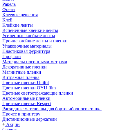
Ракель
Фрезы
Клеевые решения
Клей
Клейкие ленты
Вспененные клейкие ленты
Усиленные клейкие ленты
Прочие клейкие ленты и пленки
Упаковочные материалы
Пластиковая фурнитура
Профили
Материалы погонными метрами
Декоративные пленки
Магнитные пленки
Витражная пленка
Цветные пленки Unifol
Цветные пленки OYU film
Цветные светоотражающие пленки
Автомобильные пленки
Цветные пленки Respect
Расходные материалы для бортогибочного станка
Прочее к принтеру
Дистанционные держатели
Акции
Сервис