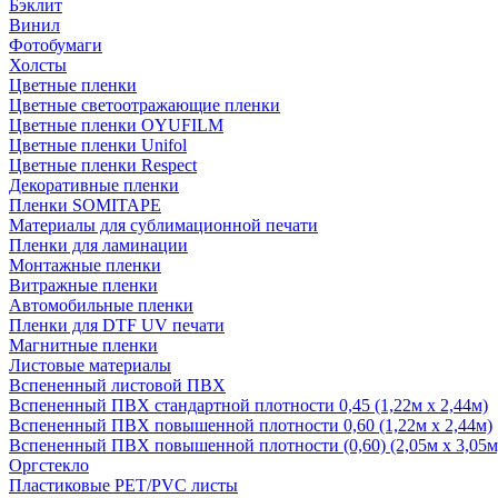
Бэклит
Винил
Фотобумаги
Холсты
Цветные пленки
Цветные светоотражающие пленки
Цветные пленки OYUFILM
Цветные пленки Unifol
Цветные пленки Respect
Декоративные пленки
Пленки SOMITAPE
Материалы для сублимационной печати
Пленки для ламинации
Монтажные пленки
Витражные пленки
Автомобильные пленки
Пленки для DTF UV печати
Магнитные пленки
Листовые материалы
Вспененный листовой ПВХ
Вспененный ПВХ стандартной плотности 0,45 (1,22м х 2,44м)
Вспененный ПВХ повышенной плотности 0,60 (1,22м х 2,44м)
Вспененный ПВХ повышенной плотности (0,60) (2,05м х 3,05м
Оргстекло
Пластиковые PET/PVC листы