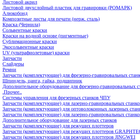
Листовой акрил
Листовой двухслойный пластик для гравировки (РОМАРК)
Алюкобонд
Композитные листы для печати (нерж. сталь)
Краска (Чернила)
Сольвентные краски
Краски на водной основе (пигментные)
Сублимационные краски
Экосольвентные краски
UV (ультрафиолетовые) краски
Запчасти
Слайдеры
Ремни
Запчасти (комплектующие) для фрезерно-гравировальных стан
Шпиндель, цанга, гайка, подшипник
Дополнительное оборудование для фрезерно-гравировальных с
.Прочее..
Системы управления для фрезерных станков ЧПУ
Запчасти (комплектующие) для лазерно-гравировальных станко
Запчасти (комплектующие) для оптоволоконных лазерных стан
Запчасти (комплектующие) для лазерно-гравировальных станк
Дополнительное оборудование для лазерных станков
Запчасти (комплектующие) для режущих плоттеров
Запчасти (комплектующие) для режущих плоттеров GRAPHTE
Запчасти (комплектующие) для режущих плоттеров JINGWEI