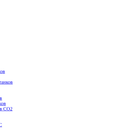
ков
танков
в
ков
ов CO2
C