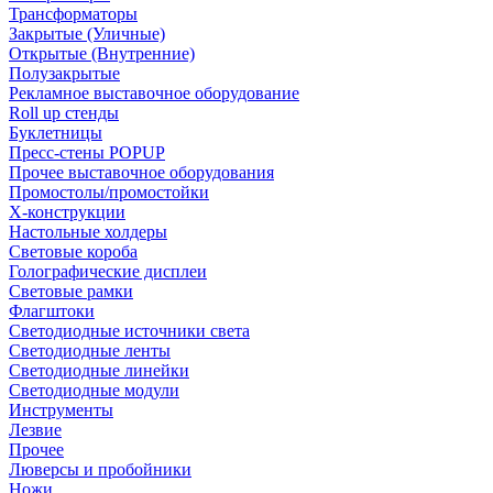
Трансформаторы
Закрытые (Уличные)
Открытые (Внутренние)
Полузакрытые
Рекламное выставочное оборудование
Roll up стенды
Буклетницы
Пресс-стены POPUP
Прочее выставочное оборудования
Промостолы/промостойки
Х-конструкции
Настольные холдеры
Световые короба
Голографические дисплеи
Световые рамки
Флагштоки
Светодиодные источники света
Светодиодные ленты
Светодиодные линейки
Светодиодные модули
Инструменты
Лезвие
Прочее
Люверсы и пробойники
Ножи