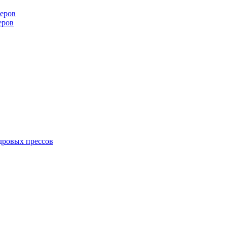
еров
еров
дровых прессов