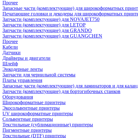
Прочее
Запасные части (комплектующие) для широкоформатных принт
Печатающие головки и декодеры для широкоформатных принт
Запчасти (комплектующие) для NOVAJET750
Запчасти (комплектующие) для LETOP
Запчасти (комплектующие) для GRANDO
Запчасти (комплектующие) для GUANGCHEN
Прочее
Кабели
Датчики
Драйверы и двигатели
Шлейф
Энкодерные ленты
Запчасти для чернильной системы
Платы управления
Запасные части (комплектующие) для ламинаторов и для калан
Запчасти (комплектующие) для бортогибочных станков
Оборудования
Широкоформатные принтеры
Экосольвентные принтеры
UV широкоформатные принтеры
Сольвентные принтеры
Текстильные (сублимационные) принтеры
Пигментные принтеры
Текстильные (DTF) принтеры