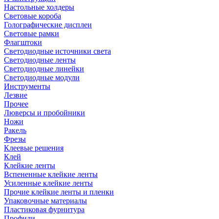
Настольные холдеры
Световые короба
Голографические дисплеи
Световые рамки
Флагштоки
Светодиодные источники света
Светодиодные ленты
Светодиодные линейки
Светодиодные модули
Инструменты
Лезвие
Прочее
Люверсы и пробойники
Ножи
Ракель
Фрезы
Клеевые решения
Клей
Клейкие ленты
Вспененные клейкие ленты
Усиленные клейкие ленты
Прочие клейкие ленты и пленки
Упаковочные материалы
Пластиковая фурнитура
Профили