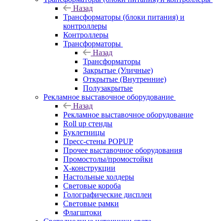
Назад
Трансформаторы (блоки питания) и
контроллеры
Контроллеры
Трансформаторы
Назад
Трансформаторы
Закрытые (Уличные)
Открытые (Внутренние)
Полузакрытые
Рекламное выставочное оборудование
Назад
Рекламное выставочное оборудование
Roll up стенды
Буклетницы
Пресс-стены POPUP
Прочее выставочное оборудования
Промостолы/промостойки
Х-конструкции
Настольные холдеры
Световые короба
Голографические дисплеи
Световые рамки
Флагштоки