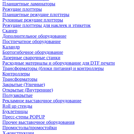
Планшетные ламинаторы
Режущие плоттеры
Планшетные режущие плоттеры
Рулонные режущие плоттеры
Режущие плоттеры для наклеек и этикеток
Сканер
Дополнительное оборудование
Постпечатное оборудование
Каландр
Бортогибочное оборудование
Лазерные сварочные станки
Расходные материалы и оборудование для DTF печати
Трансформаторы (блоки питания) и контроллеры
Контроллеры
Трансформаторы
Закрытые (Уличные)
Открытые (Внутренние)
Полузакрытые
Рекламное выставочное оборудование
Roll up стенды
Буклетницы
Пресс-стены POPUP
Прочее выставочное оборудования
Промостолы/промостойки
Х-конструкции