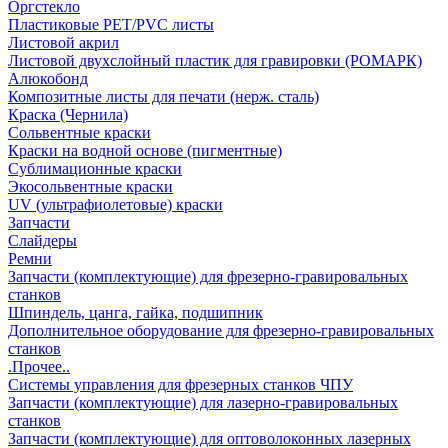
Оргстекло
Пластиковые PET/PVC листы
Листовой акрил
Листовой двухслойный пластик для гравировки (РОМАРК)
Алюкобонд
Композитные листы для печати (нерж. сталь)
Краска (Чернила)
Сольвентные краски
Краски на водной основе (пигментные)
Сублимационные краски
Экосольвентные краски
UV (ультрафиолетовые) краски
Запчасти
Слайдеры
Ремни
Запчасти (комплектующие) для фрезерно-гравировальных
станков
Шпиндель, цанга, гайка, подшипник
Дополнительное оборудование для фрезерно-гравировальных
станков
.Прочее..
Системы управления для фрезерных станков ЧПУ
Запчасти (комплектующие) для лазерно-гравировальных
станков
Запчасти (комплектующие) для оптоволоконных лазерных