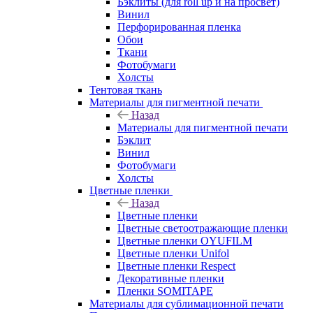
Бэклиты (для roll up и на просвет)
Винил
Перфорированная пленка
Обои
Ткани
Фотобумаги
Холсты
Тентовая ткань
Материалы для пигментной печати
Назад
Материалы для пигментной печати
Бэклит
Винил
Фотобумаги
Холсты
Цветные пленки
Назад
Цветные пленки
Цветные светоотражающие пленки
Цветные пленки OYUFILM
Цветные пленки Unifol
Цветные пленки Respect
Декоративные пленки
Пленки SOMITAPE
Материалы для сублимационной печати