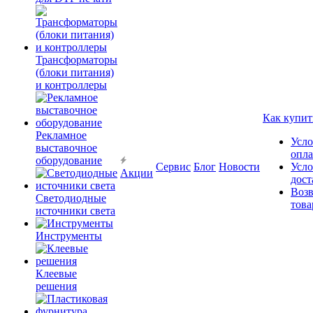
Трансформаторы
(блоки питания)
и контроллеры
Как купит
Рекламное
Усло
выставочное
опл
оборудование
Сервис
Блог
Новости
Усло
Акции
дост
Возв
Светодиодные
това
источники света
Инструменты
Клеевые
решения