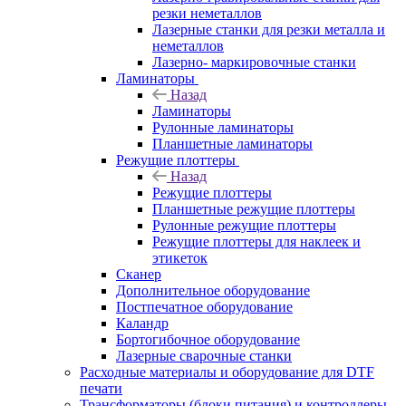
резки неметаллов
Лазерные станки для резки металла и
неметаллов
Лазерно- маркировочные станки
Ламинаторы
Назад
Ламинаторы
Рулонные ламинаторы
Планшетные ламинаторы
Режущие плоттеры
Назад
Режущие плоттеры
Планшетные режущие плоттеры
Рулонные режущие плоттеры
Режущие плоттеры для наклеек и
этикеток
Сканер
Дополнительное оборудование
Постпечатное оборудование
Каландр
Бортогибочное оборудование
Лазерные сварочные станки
Расходные материалы и оборудование для DTF
печати
Трансформаторы (блоки питания) и контроллеры