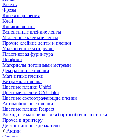
Ракель
Фрезы
Клеевые решения
Клей
Клейкие ленты
Вспененные клейкие ленты
Усиленные клейкие ленты
Прочие клейкие ленты и пленки
Упаковочные материалы
Пластиковая фурнитура
Профили
Материалы погонными метрами
Декоративные пленки
Магнитные пленки
Витражная пленка
Цветные пленки Unifol
Цветные пленки OYU film
Цветные светоотражающие пленки
Автомобильные пленки
Цветные пленки Respect
Расходные материалы для бортогибочного станка
Прочее к принтеру
Дистанционные держатели
Акции
Сервис