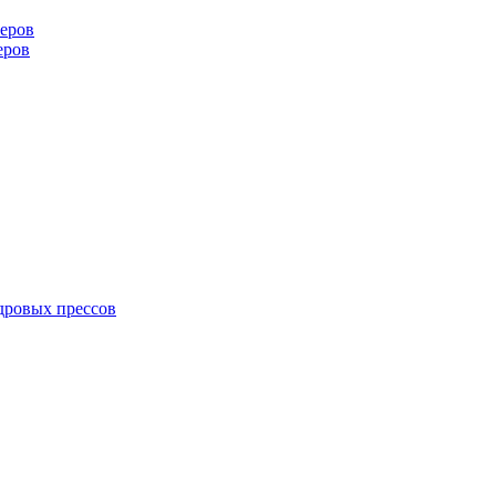
еров
еров
дровых прессов