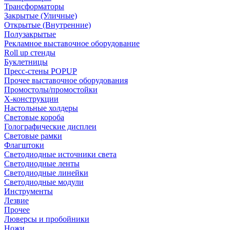
Трансформаторы
Закрытые (Уличные)
Открытые (Внутренние)
Полузакрытые
Рекламное выставочное оборудование
Roll up стенды
Буклетницы
Пресс-стены POPUP
Прочее выставочное оборудования
Промостолы/промостойки
Х-конструкции
Настольные холдеры
Световые короба
Голографические дисплеи
Световые рамки
Флагштоки
Светодиодные источники света
Светодиодные ленты
Светодиодные линейки
Светодиодные модули
Инструменты
Лезвие
Прочее
Люверсы и пробойники
Ножи