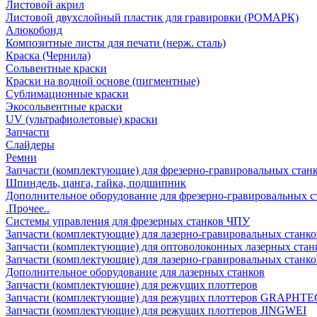
Листовой акрил
Листовой двухслойный пластик для гравировки (РОМАРК)
Алюкобонд
Композитные листы для печати (нерж. сталь)
Краска (Чернила)
Сольвентные краски
Краски на водной основе (пигментные)
Сублимационные краски
Экосольвентные краски
UV (ультрафиолетовые) краски
Запчасти
Слайдеры
Ремни
Запчасти (комплектующие) для фрезерно-гравировальных стан
Шпиндель, цанга, гайка, подшипник
Дополнительное оборудование для фрезерно-гравировальных с
.Прочее..
Системы управления для фрезерных станков ЧПУ
Запчасти (комплектующие) для лазерно-гравировальных станко
Запчасти (комплектующие) для оптоволоконных лазерных стан
Запчасти (комплектующие) для лазерно-гравировальных станк
Дополнительное оборудование для лазерных станков
Запчасти (комплектующие) для режущих плоттеров
Запчасти (комплектующие) для режущих плоттеров GRAPHTE
Запчасти (комплектующие) для режущих плоттеров JINGWEI