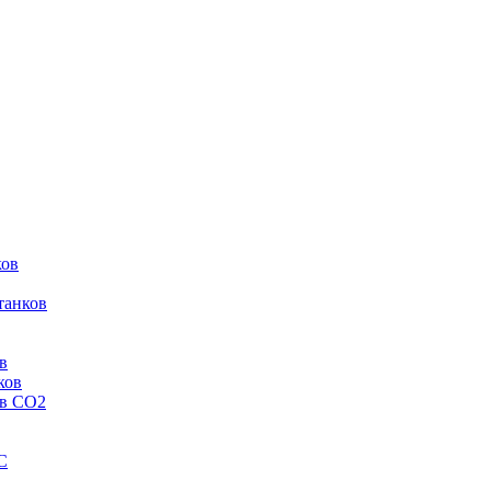
ков
танков
в
ков
ов CO2
C