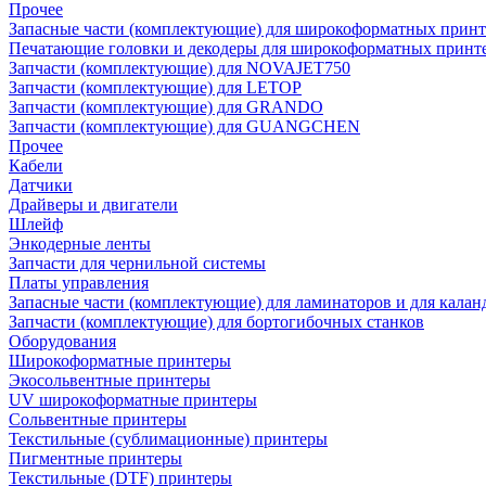
Прочее
Запасные части (комплектующие) для широкоформатных принт
Печатающие головки и декодеры для широкоформатных принт
Запчасти (комплектующие) для NOVAJET750
Запчасти (комплектующие) для LETOP
Запчасти (комплектующие) для GRANDO
Запчасти (комплектующие) для GUANGCHEN
Прочее
Кабели
Датчики
Драйверы и двигатели
Шлейф
Энкодерные ленты
Запчасти для чернильной системы
Платы управления
Запасные части (комплектующие) для ламинаторов и для калан
Запчасти (комплектующие) для бортогибочных станков
Оборудования
Широкоформатные принтеры
Экосольвентные принтеры
UV широкоформатные принтеры
Сольвентные принтеры
Текстильные (сублимационные) принтеры
Пигментные принтеры
Текстильные (DTF) принтеры