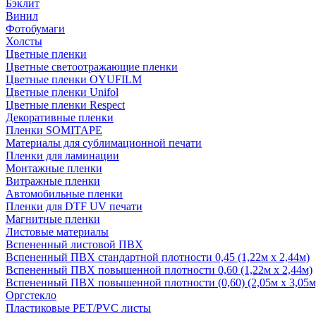
Бэклит
Винил
Фотобумаги
Холсты
Цветные пленки
Цветные светоотражающие пленки
Цветные пленки OYUFILM
Цветные пленки Unifol
Цветные пленки Respect
Декоративные пленки
Пленки SOMITAPE
Материалы для сублимационной печати
Пленки для ламинации
Монтажные пленки
Витражные пленки
Автомобильные пленки
Пленки для DTF UV печати
Магнитные пленки
Листовые материалы
Вспененный листовой ПВХ
Вспененный ПВХ стандартной плотности 0,45 (1,22м х 2,44м)
Вспененный ПВХ повышенной плотности 0,60 (1,22м х 2,44м)
Вспененный ПВХ повышенной плотности (0,60) (2,05м х 3,05м
Оргстекло
Пластиковые PET/PVC листы