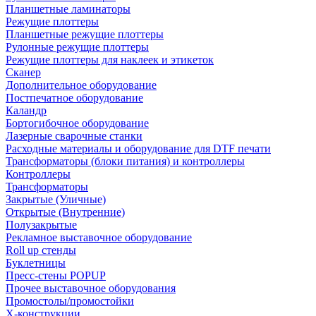
Планшетные ламинаторы
Режущие плоттеры
Планшетные режущие плоттеры
Рулонные режущие плоттеры
Режущие плоттеры для наклеек и этикеток
Сканер
Дополнительное оборудование
Постпечатное оборудование
Каландр
Бортогибочное оборудование
Лазерные сварочные станки
Расходные материалы и оборудование для DTF печати
Трансформаторы (блоки питания) и контроллеры
Контроллеры
Трансформаторы
Закрытые (Уличные)
Открытые (Внутренние)
Полузакрытые
Рекламное выставочное оборудование
Roll up стенды
Буклетницы
Пресс-стены POPUP
Прочее выставочное оборудования
Промостолы/промостойки
Х-конструкции