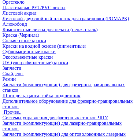
Оргстекло
Пластиковые PET/PVC листы
Листовой акрил
Листовой двухслойный пластик для гравировки (РОМАРК)
Алюкобонд
Композитные листы для печати (нерж. сталь)
Краска (Чернила)
Сольвентные краски
Краски на водной основе (пигментные)
Сублимационные краски
Экосольвентные краски
UV (ультрафиолетовые) краски
Запчасти
Слайдеры
Ремни
Запчасти (комплектующие) для фрезерно-гравировальных
станков
Шпиндель, цанга, гайка, подшипник
Дополнительное оборудование для фрезерно-гравировальных
станков
.Прочее..
Системы управления для фрезерных станков ЧПУ
Запчасти (комплектующие) для лазерно-гравировальных
станков
Запчасти (комплектующие) для оптоволоконных лазерных