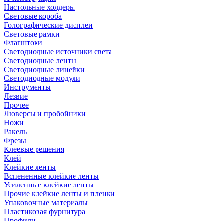
Настольные холдеры
Световые короба
Голографические дисплеи
Световые рамки
Флагштоки
Светодиодные источники света
Светодиодные ленты
Светодиодные линейки
Светодиодные модули
Инструменты
Лезвие
Прочее
Люверсы и пробойники
Ножи
Ракель
Фрезы
Клеевые решения
Клей
Клейкие ленты
Вспененные клейкие ленты
Усиленные клейкие ленты
Прочие клейкие ленты и пленки
Упаковочные материалы
Пластиковая фурнитура
Профили