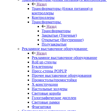
Назад
Трансформаторы (блоки питания) и
контроллеры
Контроллеры
Трансформаторы
Назад
Трансформаторы
Закрытые (Уличные)
Открытые (Внутренние)
Полузакрытые
Рекламное выставочное оборудование
Назад
Рекламное выставочное оборудование
Roll up стенды
Буклетницы
Пресс-стены POPUP
Прочее выставочное оборудования
Промостолы/промостойки
Х-конструкции
Настольные холдеры
Световые короба
Голографические дисплеи
Световые рамки
Флагштоки