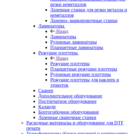
резки неметаллов
Лазерные станки для резки металла и
неметаллов
Лазерно- маркировочные станки
Ламинаторы
Назад
Ламинаторы
Рулонные ламинаторы
Планшетные ламинаторы
Режущие плоттеры
Назад
Режущие плоттеры
Планшетные режущие плоттеры
Рулонные режущие плоттеры
Режущие плоттеры для наклеек и
этикеток
Сканер
Дополнительное оборудование
Постпечатное оборудование
Каландр
Бортогибочное оборудование
Лазерные сварочные станки
Расходные материалы и оборудование для DTF
печати
Трансформаторы (блоки питания) и контроллеры