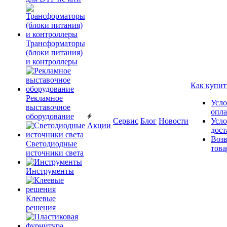
Трансформаторы
(блоки питания)
и контроллеры
Как купит
Рекламное
Усло
выставочное
опл
оборудование
Сервис
Блог
Новости
Усло
Акции
дост
Возв
Светодиодные
това
источники света
Инструменты
Клеевые
решения