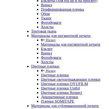
Бэклиты (для roll up и на просвет)
Винил
Перфорированная пленка
Обои
Ткани
Фотобумаги
Холсты
Тентовая ткань
Материалы для пигментной печати
Назад
Материалы для пигментной печати
Бэклит
Винил
Фотобумаги
Холсты
Цветные пленки
Назад
Цветные пленки
Цветные светоотражающие пленки
Цветные пленки OYUFILM
Цветные пленки Unifol
Цветные пленки Respect
Декоративные пленки
Пленки SOMITAPE
Материалы для сублимационной печати