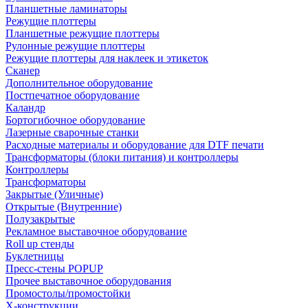
Планшетные ламинаторы
Режущие плоттеры
Планшетные режущие плоттеры
Рулонные режущие плоттеры
Режущие плоттеры для наклеек и этикеток
Сканер
Дополнительное оборудование
Постпечатное оборудование
Каландр
Бортогибочное оборудование
Лазерные сварочные станки
Расходные материалы и оборудование для DTF печати
Трансформаторы (блоки питания) и контроллеры
Контроллеры
Трансформаторы
Закрытые (Уличные)
Открытые (Внутренние)
Полузакрытые
Рекламное выставочное оборудование
Roll up стенды
Буклетницы
Пресс-стены POPUP
Прочее выставочное оборудования
Промостолы/промостойки
Х-конструкции