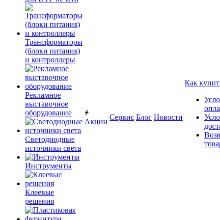
Трансформаторы
(блоки питания)
и контроллеры
Как купит
Рекламное
Усло
выставочное
опл
оборудование
Сервис
Блог
Новости
Усло
Акции
дост
Возв
Светодиодные
това
источники света
Инструменты
Клеевые
решения