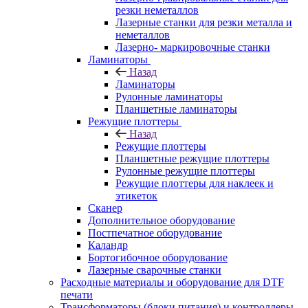
резки неметаллов
Лазерные станки для резки металла и
неметаллов
Лазерно- маркировочные станки
Ламинаторы
Назад
Ламинаторы
Рулонные ламинаторы
Планшетные ламинаторы
Режущие плоттеры
Назад
Режущие плоттеры
Планшетные режущие плоттеры
Рулонные режущие плоттеры
Режущие плоттеры для наклеек и
этикеток
Сканер
Дополнительное оборудование
Постпечатное оборудование
Каландр
Бортогибочное оборудование
Лазерные сварочные станки
Расходные материалы и оборудование для DTF
печати
Трансформаторы (блоки питания) и контроллеры