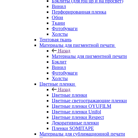
Бэклиты (для roll up и на просвет)
Винил
Перфорированная пленка
Обои
Ткани
Фотобумаги
Холсты
Тентовая ткань
Материалы для пигментной печати
Назад
Материалы для пигментной печати
Бэклит
Винил
Фотобумаги
Холсты
Цветные пленки
Назад
Цветные пленки
Цветные светоотражающие пленки
Цветные пленки OYUFILM
Цветные пленки Unifol
Цветные пленки Respect
Декоративные пленки
Пленки SOMITAPE
Материалы для сублимационной печати