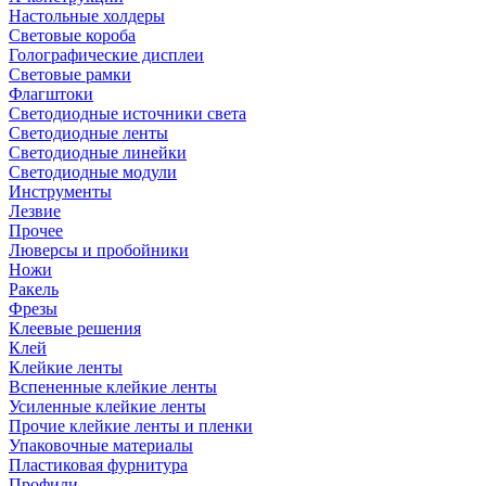
Настольные холдеры
Световые короба
Голографические дисплеи
Световые рамки
Флагштоки
Светодиодные источники света
Светодиодные ленты
Светодиодные линейки
Светодиодные модули
Инструменты
Лезвие
Прочее
Люверсы и пробойники
Ножи
Ракель
Фрезы
Клеевые решения
Клей
Клейкие ленты
Вспененные клейкие ленты
Усиленные клейкие ленты
Прочие клейкие ленты и пленки
Упаковочные материалы
Пластиковая фурнитура
Профили