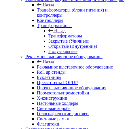
Назад
Трансформаторы (блоки питания) и
контроллеры
Контроллеры
Трансформаторы
Назад
Трансформаторы
Закрытые (Уличные)
Открытые (Внутренние)
Полузакрытые
Рекламное выставочное оборудование
Назад
Рекламное выставочное оборудование
Roll up стенды
Буклетницы
Пресс-стены POPUP
Прочее выставочное оборудования
Промостолы/промостойки
Х-конструкции
Настольные холдеры
Световые короба
Голографические дисплеи
Световые рамки
Флагштоки