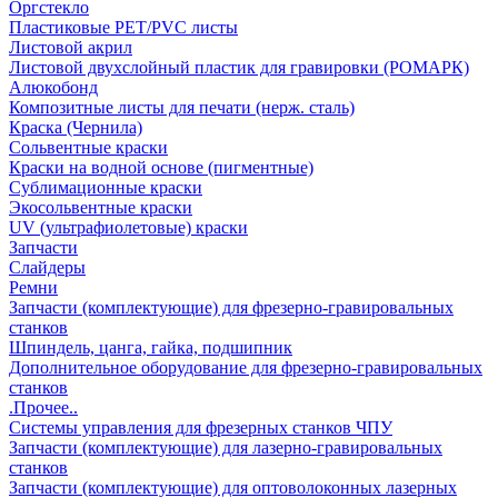
Оргстекло
Пластиковые PET/PVC листы
Листовой акрил
Листовой двухслойный пластик для гравировки (РОМАРК)
Алюкобонд
Композитные листы для печати (нерж. сталь)
Краска (Чернила)
Сольвентные краски
Краски на водной основе (пигментные)
Сублимационные краски
Экосольвентные краски
UV (ультрафиолетовые) краски
Запчасти
Слайдеры
Ремни
Запчасти (комплектующие) для фрезерно-гравировальных
станков
Шпиндель, цанга, гайка, подшипник
Дополнительное оборудование для фрезерно-гравировальных
станков
.Прочее..
Системы управления для фрезерных станков ЧПУ
Запчасти (комплектующие) для лазерно-гравировальных
станков
Запчасти (комплектующие) для оптоволоконных лазерных